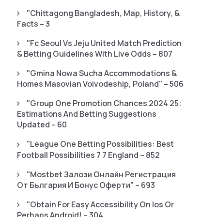
"chittagong Bangladesh, Map, History, &
Facts – 3
"fc Seoul Vs Jeju United Match Prediction
& Betting Guidelines With Live Odds – 807
"gmina Nowa Sucha Accommodations &
Homes Masovian Voivodeship, Poland" – 506
"Group One Promotion Chances 2024 25:
Estimations And Betting Suggestions
Updated – 60
"League One Betting Possibilities: Best
Football Possibilities 7 7 England – 852
"mostbet Залози Онлайн Регистрация
От България И Бонус Оферти" – 693
"Obtain For Easy Accessibility On Ios Or
Perhaps Android! – 304