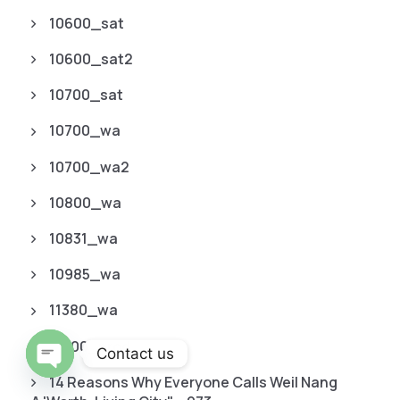
10600_sat
10600_sat2
10700_sat
10700_wa
10700_wa2
10800_wa
10831_wa
10985_wa
11380_wa
11800_prod
Contact us
14 Reasons Why Everyone Calls Weil Nang
O