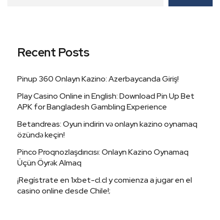
Recent Posts
Pinup 360 Onlayn Kazino: Azerbaycanda Giriş!
Play Casino Online in English: Download Pin Up Bet
APK for Bangladesh Gambling Experience
Betandreas: Oyun indirin və onlayn kazino oynamaq
özündə keçin!
Pinco Proqnozlaşdırıcısı: Onlayn Kazino Oynamaq
Üçün Öyrək Almaq
¡Regístrate en 1xbet-cl.cl y comienza a jugar en el
casino online desde Chile!;