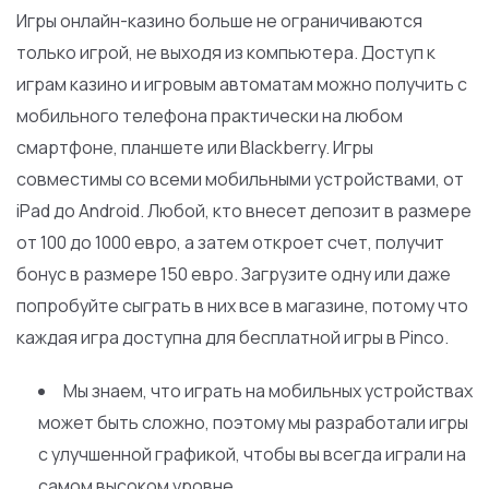
Игры онлайн-казино больше не ограничиваются
только игрой, не выходя из компьютера. Доступ к
играм казино и игровым автоматам можно получить с
мобильного телефона практически на любом
смартфоне, планшете или Blackberry. Игры
совместимы со всеми мобильными устройствами, от
iPad до Android. Любой, кто внесет депозит в размере
от 100 до 1000 евро, а затем откроет счет, получит
бонус в размере 150 евро. Загрузите одну или даже
попробуйте сыграть в них все в магазине, потому что
каждая игра доступна для бесплатной игры в Pinco.
Мы знаем, что играть на мобильных устройствах
может быть сложно, поэтому мы разработали игры
с улучшенной графикой, чтобы вы всегда играли на
самом высоком уровне.