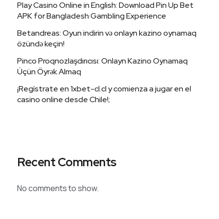
Play Casino Online in English: Download Pin Up Bet
APK for Bangladesh Gambling Experience
Betandreas: Oyun indirin və onlayn kazino oynamaq
özündə keçin!
Pinco Proqnozlaşdırıcısı: Onlayn Kazino Oynamaq
Üçün Öyrək Almaq
¡Regístrate en 1xbet-cl.cl y comienza a jugar en el
casino online desde Chile!;
Recent Comments
No comments to show.