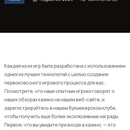
Каждая из их игр была разработана с использованием
одних из лучших технологий с целью создания
первоклассного игрового процесса для вас.
Посмотрите, что наши опытные игроки говорят о
наших обзорах казино на нашем веб-сайте, и
зарегистрируйтесь в нашем букмекерском клубе,
чтобы получить еще более эксклюзивные награды.
Первое, что вы увидите при входе в казино, — это