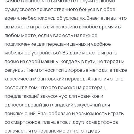
Самое главное, что вы можете получить любую
сумму своего приветственного бонуса в любое
время, не беспокоясь об условиях. Знаете ли вы, что
вы можете играть в игры казино в любое время и в
любом месте, если у вас есть надежное
подключение для передачи данных и удобное
мобильное устройство? Вы даже можете играть
прямо из своей машины, когда вы в пути, не теряя ни
секунды. К ним относятся цифровые методы, а также
классический банковский перевод. Аналогия этого
состоит в том, что это похоже на ресторан,
предлагающий закусочную для новичков и
односолодовый шотландский закусочный для
приключений. Разнообразие и возможность играть
со смартфонов, планшетов и других смартфонов
означает, что независимо от того, где вы