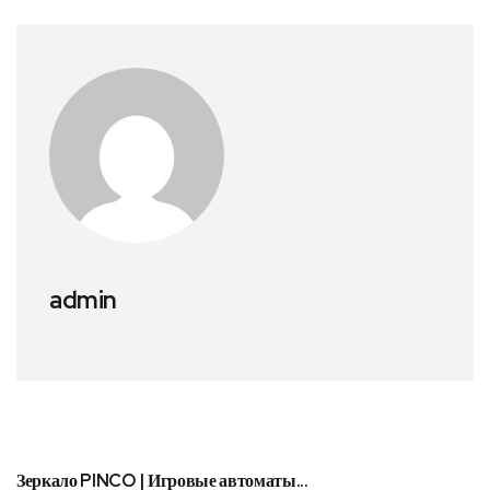
admin
Зеркало PINCO | Игровые автоматы...