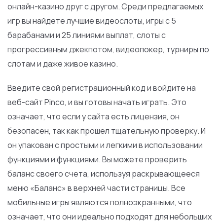
онлайн-казино друг с другом. Среди предлагаемых
игр вы найдете лучшие видеослоты, игры с 5
барабанами и 25 линиями выплат, слоты с
прогрессивным джекпотом, видеопокер, турниры по
слотам и даже живое казино.
Введите свой регистрационный код и войдите на
веб-сайт Pinco, и вы готовы начать играть. Это
означает, что если у сайта есть лицензия, он
безопасен, так как прошел тщательную проверку. И
он упакован с простыми и легкими в использовании
функциями и функциями. Вы можете проверить
баланс своего счета, используя раскрывающееся
меню «Баланс» в верхней части страницы. Все
мобильные игры являются полноэкранными, что
означает, что они идеально подходят для небольших