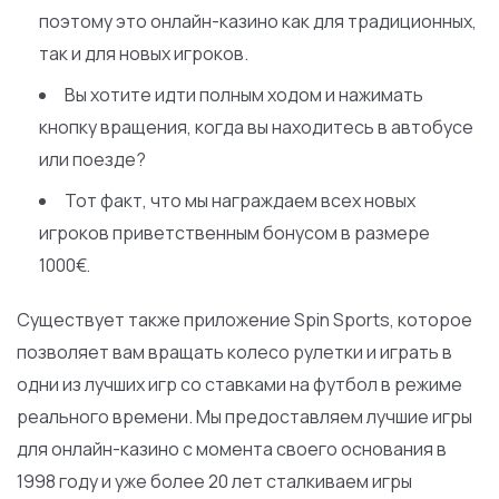
поэтому это онлайн-казино как для традиционных,
так и для новых игроков.
Вы хотите идти полным ходом и нажимать
кнопку вращения, когда вы находитесь в автобусе
или поезде?
Тот факт, что мы награждаем всех новых
игроков приветственным бонусом в размере
1000€.
Существует также приложение Spin Sports, которое
позволяет вам вращать колесо рулетки и играть в
одни из лучших игр со ставками на футбол в режиме
реального времени. Мы предоставляем лучшие игры
для онлайн-казино с момента своего основания в
1998 году и уже более 20 лет сталкиваем игры