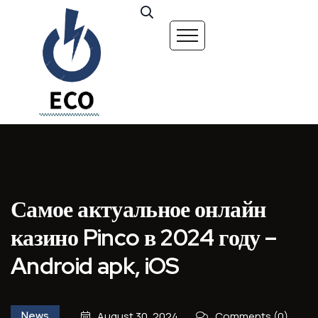
Самое актуальное онлайн
казино Pinco в 2024 году –
Android apk, iOS
News
August 30, 2024
Comments (0)