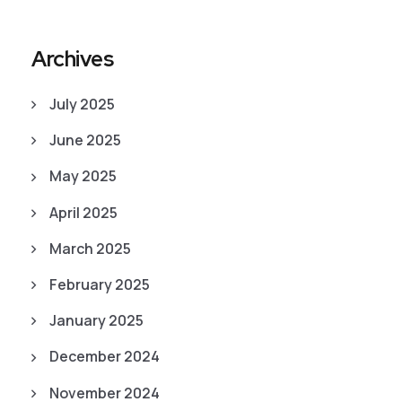
Archives
July 2025
June 2025
May 2025
April 2025
March 2025
February 2025
January 2025
December 2024
November 2024