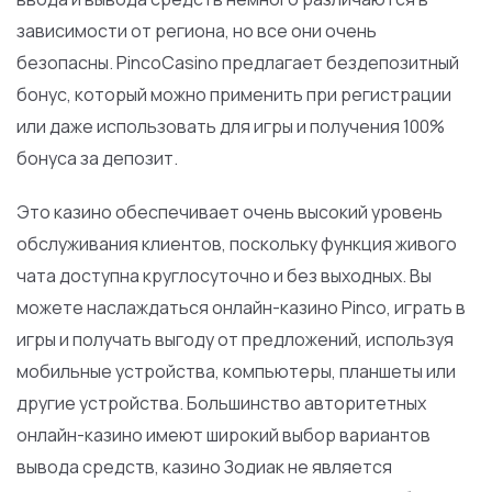
зависимости от региона, но все они очень
безопасны. PincoCasino предлагает бездепозитный
бонус, который можно применить при регистрации
или даже использовать для игры и получения 100%
бонуса за депозит.
Это казино обеспечивает очень высокий уровень
обслуживания клиентов, поскольку функция живого
чата доступна круглосуточно и без выходных. Вы
можете наслаждаться онлайн-казино Pinco, играть в
игры и получать выгоду от предложений, используя
мобильные устройства, компьютеры, планшеты или
другие устройства. Большинство авторитетных
онлайн-казино имеют широкий выбор вариантов
вывода средств, казино Зодиак не является