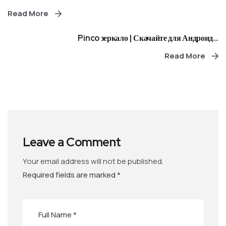
Read More
Pinco зеркало | Скачайте для Андроид...
Read More
Leave a Comment
Your email address will not be published.
Required fields are marked
*