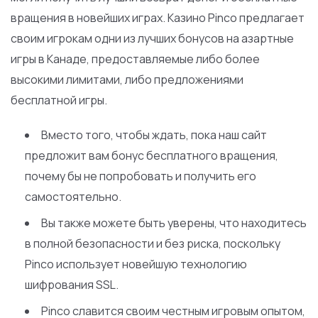
вращения в новейших играх. Казино Pinco предлагает
своим игрокам одни из лучших бонусов на азартные
игры в Канаде, предоставляемые либо более
высокими лимитами, либо предложениями
бесплатной игры.
Вместо того, чтобы ждать, пока наш сайт
предложит вам бонус бесплатного вращения,
почему бы не попробовать и получить его
самостоятельно.
Вы также можете быть уверены, что находитесь
в полной безопасности и без риска, поскольку
Pinco использует новейшую технологию
шифрования SSL.
Pinco славится своим честным игровым опытом,