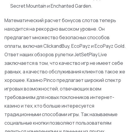
Secret Mountain и Enchanted Garden.
Математический расчет бонусов слотов теперь
находится на рекордно высоком уровне. Он
предлагает множество безопасных способов
оплаты, включая ClickandBuy, EcoPayz и EcoPayz Gold.
Ответ наших обзоров рулетки JetSetPlay Live
заключается в том, что качество игр не имеет себе
равных, а качество обслуживания клиентов такое же
хорошее. Казино Pinco предлагает широкий спектр
игровых возможностей, отвечающих всем
требованиям для новых поклонников интернет-
казино и тех, кто больше интересуется
традиционными способами игры. Так называемые
социальные кнопки позволяют пользователям
делиться измерениями и данными из других