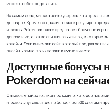
можете себе представить.
На самом деле, мы настолько уверены, что предлагае
долларов. Кроме того, казино также регулярно предл
игроков. Pokerdom также предлагает бонусные игры,
депозитами, а также спиннинговые игры, в которые вы
копейки. Если вы искали сайт, который предлагает з
онлайн-казино, то вы попали в нужное место.
Доступные бонусы н
Pokerdom на сейча
Однако вы найдете законное казино, которое лиценз
игроков в путешествие по более чем 500 слотам и дру