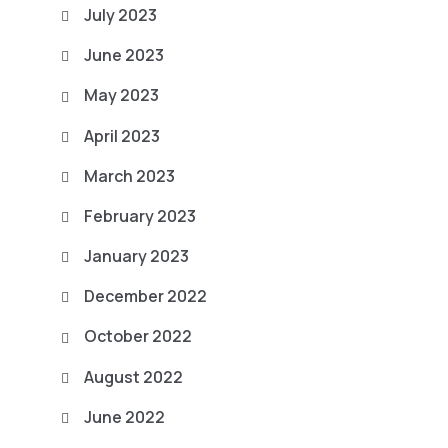
July 2023
June 2023
May 2023
April 2023
March 2023
February 2023
January 2023
December 2022
October 2022
August 2022
June 2022