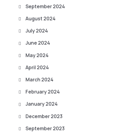
September 2024
August 2024
July 2024
June 2024
May 2024
April 2024
March 2024
February 2024
January 2024
December 2023
September 2023