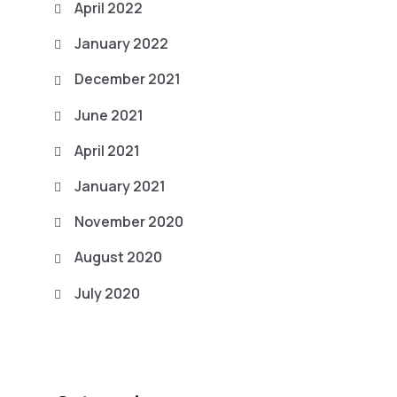
April 2022
January 2022
December 2021
June 2021
April 2021
January 2021
November 2020
August 2020
July 2020