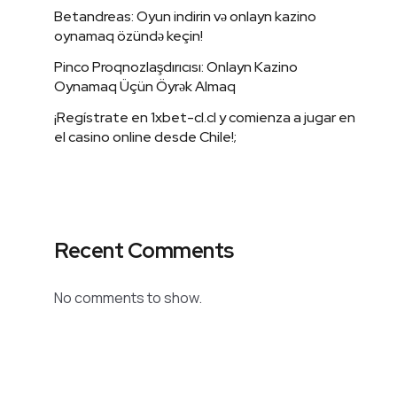
Betandreas: Oyun indirin və onlayn kazino
oynamaq özündə keçin!
Pinco Proqnozlaşdırıcısı: Onlayn Kazino
Oynamaq Üçün Öyrək Almaq
¡Regístrate en 1xbet-cl.cl y comienza a jugar en
el casino online desde Chile!;
Recent Comments
No comments to show.