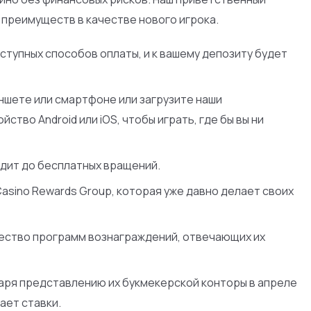
 преимуществ в качестве нового игрока.
ступных способов оплаты, и к вашему депозиту будет
аншете или смартфоне или загрузите наши
ство Android или iOS, чтобы играть, где бы вы ни
одит до бесплатных вращений.
asino Rewards Group, которая уже давно делает своих
жество программ вознаграждений, отвечающих их
аря представлению их букмекерской конторы в апреле
ает ставки.