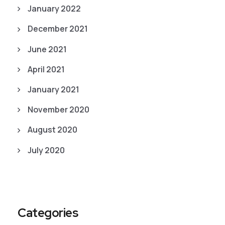
January 2022
December 2021
June 2021
April 2021
January 2021
November 2020
August 2020
July 2020
Categories