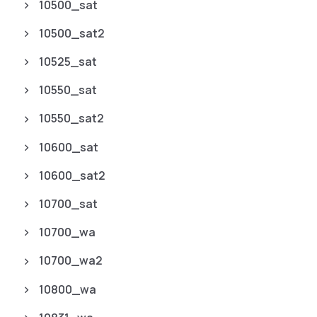
10500_sat
10500_sat2
10525_sat
10550_sat
10550_sat2
10600_sat
10600_sat2
10700_sat
10700_wa
10700_wa2
10800_wa