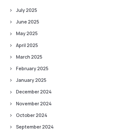
July 2025
June 2025
May 2025
April 2025
March 2025
February 2025
January 2025
December 2024
November 2024
October 2024
September 2024