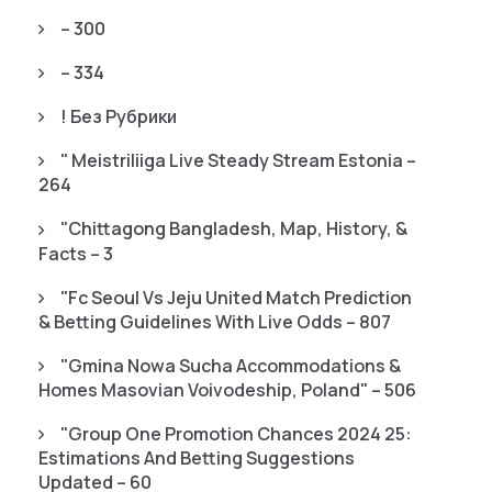
– 300
– 334
! Без Рубрики
"️ Meistriliiga Live Steady Stream Estonia –
264
"chittagong Bangladesh, Map, History, &
Facts – 3
"fc Seoul Vs Jeju United Match Prediction
& Betting Guidelines With Live Odds – 807
"gmina Nowa Sucha Accommodations &
Homes Masovian Voivodeship, Poland" – 506
"Group One Promotion Chances 2024 25:
Estimations And Betting Suggestions
Updated – 60