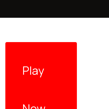
Play
Now