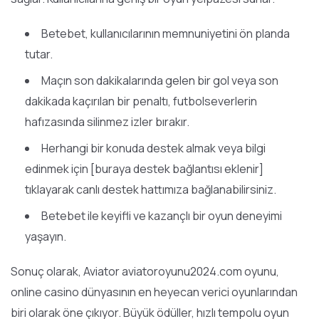
Betebet, kullanıcılarının memnuniyetini ön planda
tutar.
Maçın son dakikalarında gelen bir gol veya son
dakikada kaçırılan bir penaltı, futbolseverlerin
hafızasında silinmez izler bırakır.
Herhangi bir konuda destek almak veya bilgi
edinmek için [buraya destek bağlantısı eklenir]
tıklayarak canlı destek hattımıza bağlanabilirsiniz.
Betebet ile keyifli ve kazançlı bir oyun deneyimi
yaşayın.
Sonuç olarak, Aviator aviatoroyunu2024.com oyunu,
online casino dünyasının en heyecan verici oyunlarından
biri olarak öne çıkıyor. Büyük ödüller, hızlı tempolu oyun