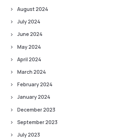
August 2024
July 2024
June 2024
May 2024
April 2024
March 2024
February 2024
January 2024
December 2023
September 2023
July 2023