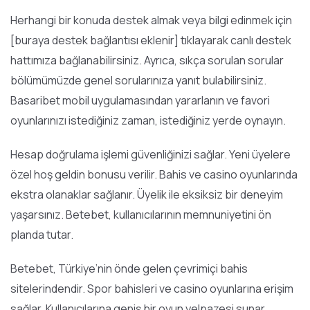
Herhangi bir konuda destek almak veya bilgi edinmek için
[buraya destek bağlantısı eklenir] tıklayarak canlı destek
hattımıza bağlanabilirsiniz. Ayrıca, sıkça sorulan sorular
bölümümüzde genel sorularınıza yanıt bulabilirsiniz.
Basaribet mobil uygulamasından yararlanın ve favori
oyunlarınızı istediğiniz zaman, istediğiniz yerde oynayın.
Hesap doğrulama işlemi güvenliğinizi sağlar. Yeni üyelere
özel hoş geldin bonusu verilir. Bahis ve casino oyunlarında
ekstra olanaklar sağlanır. Üyelik ile eksiksiz bir deneyim
yaşarsınız. Betebet, kullanıcılarının memnuniyetini ön
planda tutar.
Betebet, Türkiye’nin önde gelen çevrimiçi bahis
sitelerindendir. Spor bahisleri ve casino oyunlarına erişim
sağlar. Kullanıcılarına geniş bir oyun yelpazesi sunar.