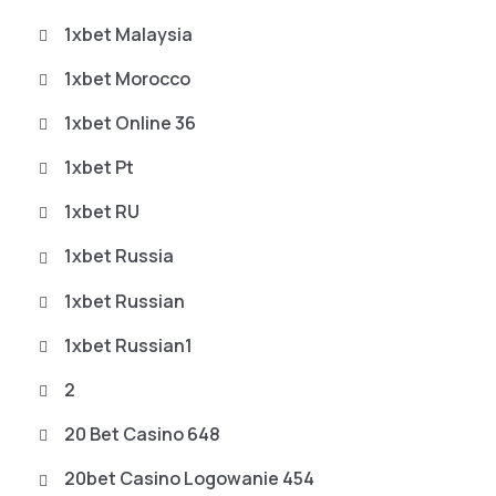
1xbet Malaysia
1xbet Morocco
1xbet Online 36
1xbet Pt
1xbet RU
1xbet Russia
1xbet Russian
1xbet Russian1
2
20 Bet Casino 648
20bet Casino Logowanie 454