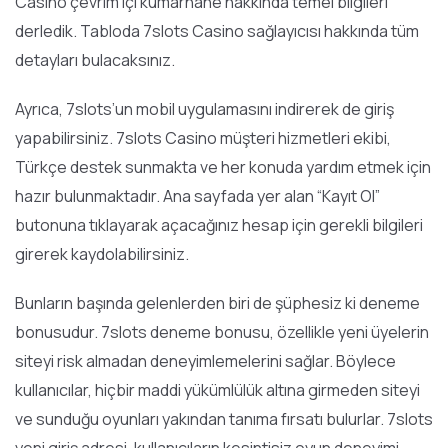
Casino çevrim içi kumarhane hakkında temel bilgileri
derledik. Tabloda 7slots Casino sağlayıcısı hakkında tüm
detayları bulacaksınız.
Ayrıca, 7slots’un mobil uygulamasını indirerek de giriş
yapabilirsiniz. 7slots Casino müşteri hizmetleri ekibi,
Türkçe destek sunmakta ve her konuda yardım etmek için
hazır bulunmaktadır. Ana sayfada yer alan “Kayıt Ol”
butonuna tıklayarak açacağınız hesap için gerekli bilgileri
girerek kaydolabilirsiniz.
Bunların başında gelenlerden biri de şüphesiz ki deneme
bonusudur. 7slots deneme bonusu, özellikle yeni üyelerin
siteyi risk almadan deneyimlemelerini sağlar. Böylece
kullanıcılar, hiçbir maddi yükümlülük altına girmeden siteyi
ve sunduğu oyunları yakından tanıma fırsatı bulurlar. 7slots