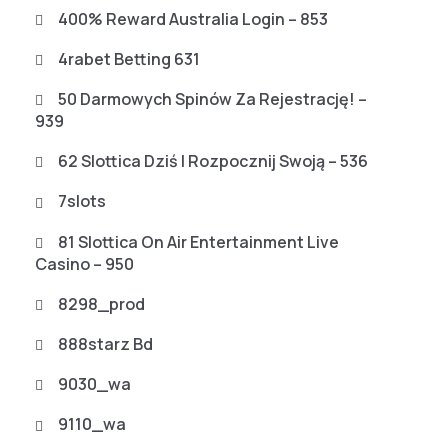
400% Reward Australia Login – 853
4rabet Betting 631
50 Darmowych Spinów Za Rejestrację! –
939
62 Slottica Dziś I Rozpocznij Swoją – 536
7slots
81 Slottica On Air Entertainment Live
Casino – 950
8298_prod
888starz Bd
9030_wa
9110_wa