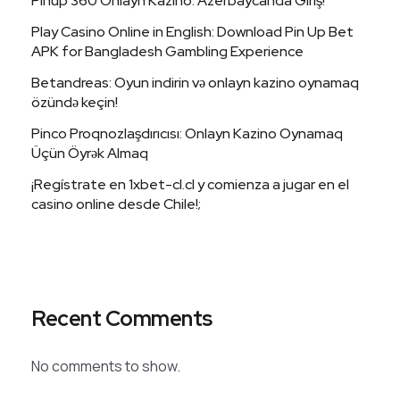
Pinup 360 Onlayn Kazino: Azerbaycanda Giriş!
Play Casino Online in English: Download Pin Up Bet
APK for Bangladesh Gambling Experience
Betandreas: Oyun indirin və onlayn kazino oynamaq
özündə keçin!
Pinco Proqnozlaşdırıcısı: Onlayn Kazino Oynamaq
Üçün Öyrək Almaq
¡Regístrate en 1xbet-cl.cl y comienza a jugar en el
casino online desde Chile!;
Recent Comments
No comments to show.