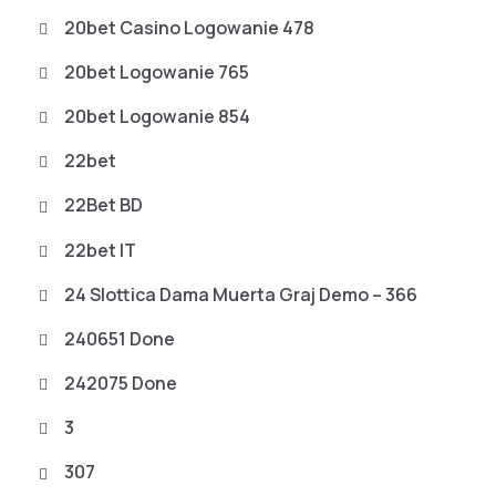
20bet Casino Logowanie 478
20bet Logowanie 765
20bet Logowanie 854
22bet
22Bet BD
22bet IT
24 Slottica Dama Muerta Graj Demo – 366
240651 Done
242075 Done
3
307