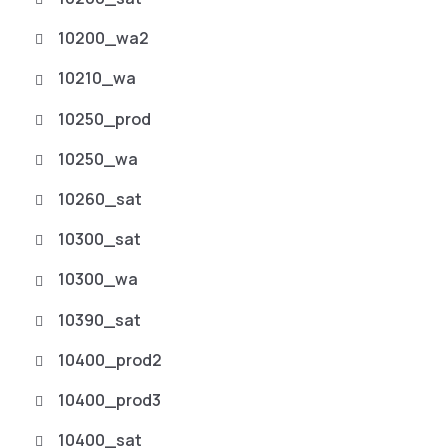
10200_wa2
10210_wa
10250_prod
10250_wa
10260_sat
10300_sat
10300_wa
10390_sat
10400_prod2
10400_prod3
10400_sat