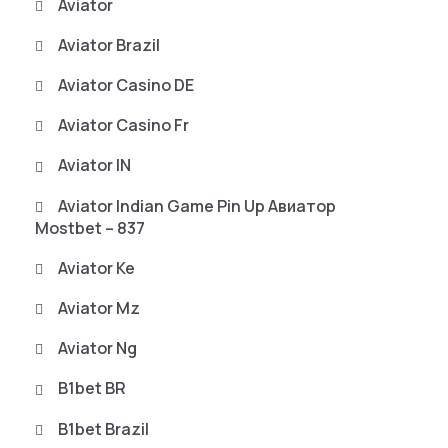
Aviator
Aviator Brazil
Aviator Casino DE
Aviator Casino Fr
Aviator IN
Aviator Indian Game Pin Up Авиатор
Mostbet – 837
Aviator Ke
Aviator Mz
Aviator Ng
B1bet BR
B1bet Brazil