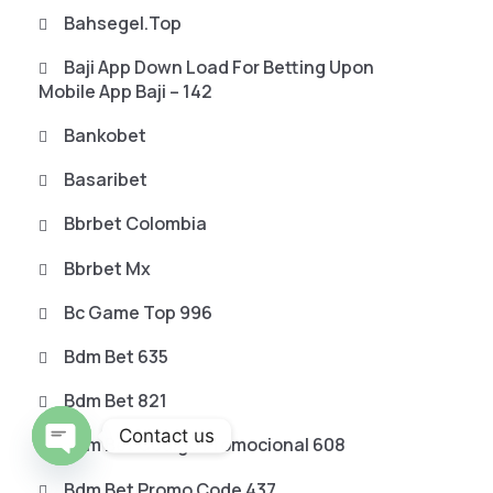
Bahsegel.top
Baji App Down Load For Betting Upon
Mobile App Baji – 142
Bankobet
Basaribet
Bbrbet Colombia
Bbrbet Mx
Bc Game Top 996
Bdm Bet 635
Bdm Bet 821
Contact us
Bdm Bet Codigo Promocional 608
O
Bdm Bet Promo Code 437