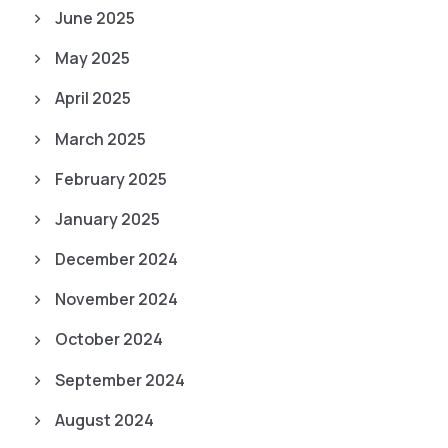
June 2025
May 2025
April 2025
March 2025
February 2025
January 2025
December 2024
November 2024
October 2024
September 2024
August 2024