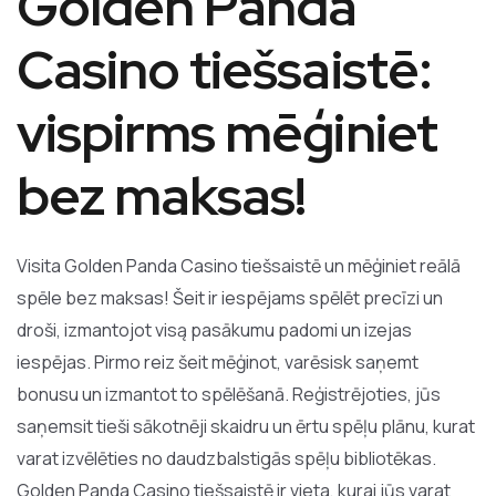
Golden Panda
Casino tiešsaistē:
vispirms mēģiniet
bez maksas!
Visita Golden Panda Casino tiešsaistē un mēģiniet reālā
spēle bez maksas! Šeit ir iespējams spēlēt precīzi un
droši, izmantojot visą pasākumu padomi un izejas
iespējas. Pirmo reiz šeit mēģinot, varēsisk saņemt
bonusu un izmantot to spēlēšanā. Reģistrējoties, jūs
saņemsit tieši sākotnēji skaidru un ērtu spēļu plānu, kurat
varat izvēlēties no daudzbalstigās spēļu bibliotēkas.
Golden Panda Casino tiešsaistē ir vieta, kurai jūs varat