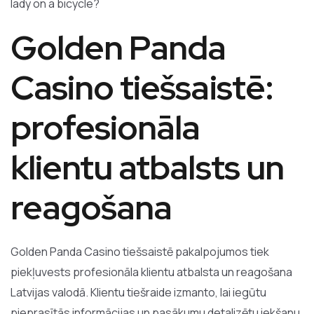
lady on a bicycle?
Golden Panda
Casino tiešsaistē:
profesionāla
klientu atbalsts un
reagošana
Golden Panda Casino tiešsaistē pakalpojumos tiek
piekļuvests profesionāla klientu atbalsta un reagošana
Latvijas valodā. Klientu tiešraide izmanto, lai iegūtu
pieprasītās informācijas un pasākumu detalizētu iekšanu.