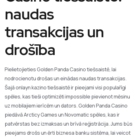
naudas
transakcijas un
drošība
Pielietojieties Golden Panda Casino tiešsaistē, lai
nodrocienotu drošas un einādas naudas transakcijas.
Šajā onlayn kazino tiešsaistē ir pieejami visi populařígi
spēles, kas tieši optimizēti impossible pievienot mēsinu
uz mobilajiem ierīcēm un dators. Golden Panda Casino
piedāvā Arcticy Games un Novomatic spēles, kas ir
patvērstas bez izmaksas un brīvā reģistrācija. Jums būs
pieejams drošs un ērti biznesa banku sistēma, lai veicot