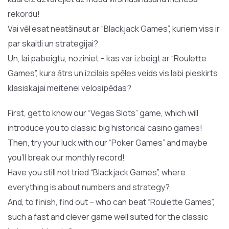
rekordu!
Vai vēl esat neatšinaut ar “Blackjack Games”, kuriem viss ir
par skaitli un strategijai?
Un, lai pabeigtu, noziniet – kas var izbeigt ar “Roulette
Games”, kura ātrs un izcilais spēles veids vis labi pieskirts
klasiskajai meitenei velosipēdas?
First, get to know our “Vegas Slots” game, which will
introduce you to classic big historical casino games!
Then, try your luck with our “Poker Games” and maybe
you’ll break our monthly record!
Have you still not tried “Blackjack Games”, where
everything is about numbers and strategy?
And, to finish, find out – who can beat “Roulette Games”,
such a fast and clever game well suited for the classic