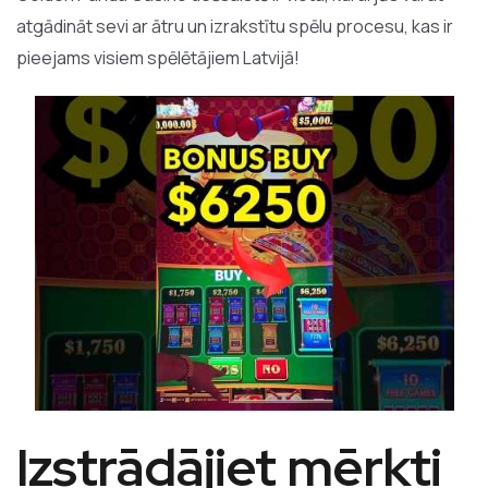
atgādināt sevi ar ātru un izrakstītu spēlu procesu, kas ir
pieejams visiem spēlētājiem Latvijā!
Izstrādājiet mērkti