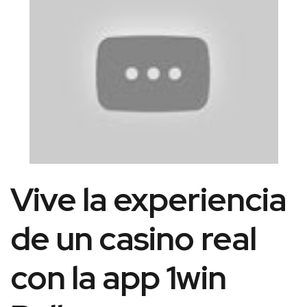
Vive la experiencia
de un casino real
con la app 1win