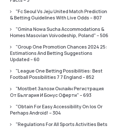
"fc Seoul Vs Jeju United Match Prediction
& Betting Guidelines With Live Odds – 807
"gmina Nowa Sucha Accommodations &
Homes Masovian Voivodeship, Poland" – 506
"Group One Promotion Chances 2024 25:
Estimations And Betting Suggestions
Updated – 60
"League One Betting Possibilities: Best
Football Possibilities 7 7 England – 852
"mostbet Залози Онлайн Регистрация
От България И Бонус Оферти" – 693
"Obtain For Easy Accessibility On Ios Or
Perhaps Android! – 304
"Regulations For All Sports Activities Bets