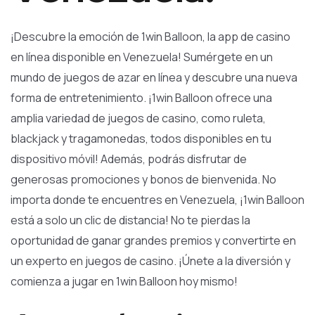
¡Descubre la emoción de 1win Balloon, la app de casino
en línea disponible en Venezuela! Sumérgete en un
mundo de juegos de azar en línea y descubre una nueva
forma de entretenimiento. ¡1win Balloon ofrece una
amplia variedad de juegos de casino, como ruleta,
blackjack y tragamonedas, todos disponibles en tu
dispositivo móvil! Además, podrás disfrutar de
generosas promociones y bonos de bienvenida. No
importa donde te encuentres en Venezuela, ¡1win Balloon
está a solo un clic de distancia! No te pierdas la
oportunidad de ganar grandes premios y convertirte en
un experto en juegos de casino. ¡Únete a la diversión y
comienza a jugar en 1win Balloon hoy mismo!