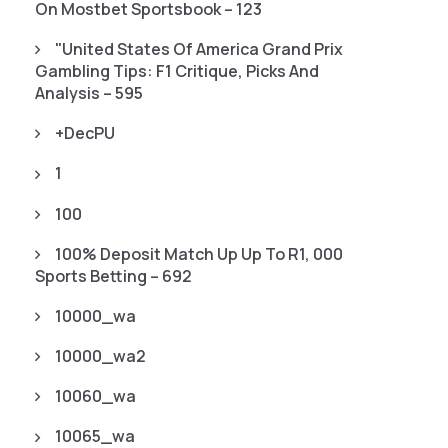
On Mostbet Sportsbook – 123
"United States Of America Grand Prix
Gambling Tips: F1 Critique, Picks And
Analysis – 595
+decPU
1
100
100% Deposit Match Up Up To R1, 000
Sports Betting – 692
10000_wa
10000_wa2
10060_wa
10065_wa