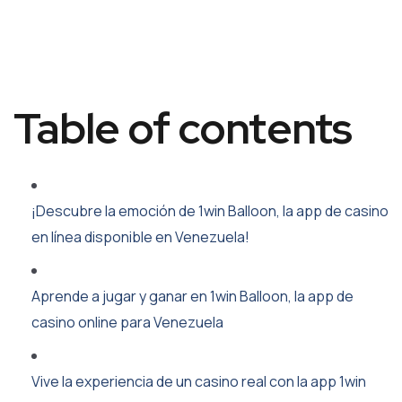
Table of contents
¡Descubre la emoción de 1win Balloon, la app de casino
en línea disponible en Venezuela!
Aprende a jugar y ganar en 1win Balloon, la app de
casino online para Venezuela
Vive la experiencia de un casino real con la app 1win