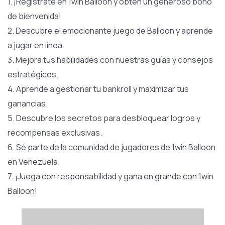
1. ¡Regístrate en 1win Balloon y obtén un generoso bono
de bienvenida!
2. Descubre el emocionante juego de Balloon y aprende
a jugar en línea.
3. Mejora tus habilidades con nuestras guías y consejos
estratégicos.
4. Aprende a gestionar tu bankroll y maximizar tus
ganancias.
5. Descubre los secretos para desbloquear logros y
recompensas exclusivas.
6. Sé parte de la comunidad de jugadores de 1win Balloon
en Venezuela.
7. ¡Juega con responsabilidad y gana en grande con 1win
Balloon!