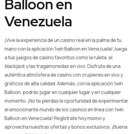
Balloon en
Venezuela
¡Vive la experiencia de un casino real en la palma de tu
mano con la aplicación 1win Balloon en Venezuela! Juega
a tus juegos de casino favoritos como la ruleta, el
blackjack y las tragamonedas en vivo. Disfruta de una
auténtica atmósfera de casino con crupieres en vivo y
gráficos de alta calidad. Además, con la aplicación 1win
Balloon, podrás jugar en cualquier lugar y en cualquier
momento. ¡No te pierdas la oportunidad de experimentar
el emocionante mundo de los casinos en línea con 1win
Balloon en Venezuela! Regístrate hoy mismo y
aprovecha nuestras ofertas y bonos exclusivos. ¡Buena