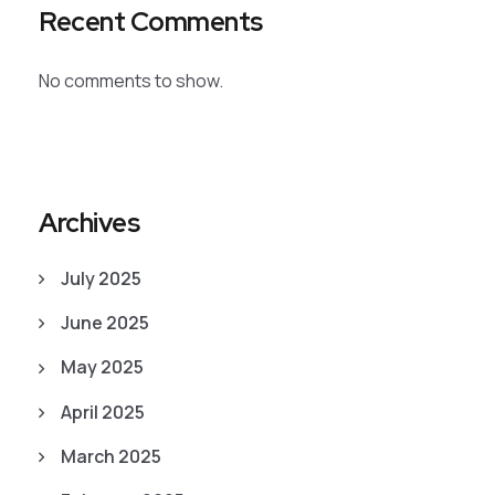
Recent Comments
No comments to show.
Archives
July 2025
June 2025
May 2025
April 2025
March 2025