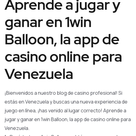
Aprende a jugar y
ganar en 1win
Balloon, la app de
casino online para
Venezuela
¡Bienvenidos a nuestro blog de casino profesional! Si
estás en Venezuela y buscas una nueva experiencia de
juego en línea, ¡has venido al lugar correcto! Aprende a
jugar y ganar en 1win Balloon, la app de casino online para
Venezuela.