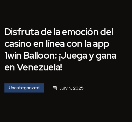
Disfruta de la emoción del
casino en línea con la app
1win Balloon: ¡Juega y gana
en Venezuela!
Uncategorized
July 4, 2025