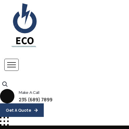
Make A Call
235 (689) 7899
Get A Quote