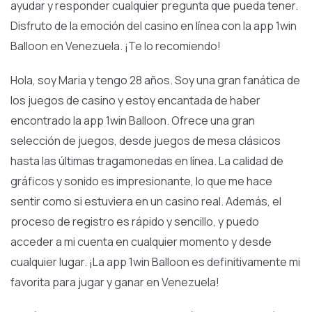
ayudar y responder cualquier pregunta que pueda tener.
Disfruto de la emoción del casino en línea con la app 1win
Balloon en Venezuela. ¡Te lo recomiendo!
Hola, soy Maria y tengo 28 años. Soy una gran fanática de
los juegos de casino y estoy encantada de haber
encontrado la app 1win Balloon. Ofrece una gran
selección de juegos, desde juegos de mesa clásicos
hasta las últimas tragamonedas en línea. La calidad de
gráficos y sonido es impresionante, lo que me hace
sentir como si estuviera en un casino real. Además, el
proceso de registro es rápido y sencillo, y puedo
acceder a mi cuenta en cualquier momento y desde
cualquier lugar. ¡La app 1win Balloon es definitivamente mi
favorita para jugar y ganar en Venezuela!