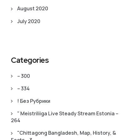
August 2020
July 2020
Categories
– 300
– 334
! Без Рубрики
"️ Meistriliiga Live Steady Stream Estonia –
264
"chittagong Bangladesh, Map, History, &
Facts – 3