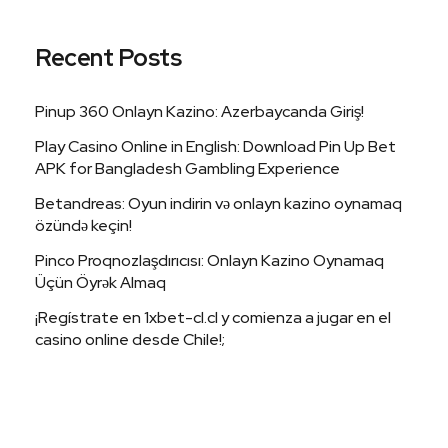
Recent Posts
Pinup 360 Onlayn Kazino: Azerbaycanda Giriş!
Play Casino Online in English: Download Pin Up Bet
APK for Bangladesh Gambling Experience
Betandreas: Oyun indirin və onlayn kazino oynamaq
özündə keçin!
Pinco Proqnozlaşdırıcısı: Onlayn Kazino Oynamaq
Üçün Öyrək Almaq
¡Regístrate en 1xbet-cl.cl y comienza a jugar en el
casino online desde Chile!;