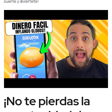
suerte y diviértete!
¡No te pierdas la