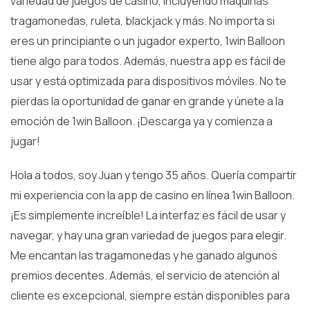
variedad de juegos de casino, incluyendo máquinas
tragamonedas, ruleta, blackjack y más. No importa si
eres un principiante o un jugador experto, 1win Balloon
tiene algo para todos. Además, nuestra app es fácil de
usar y está optimizada para dispositivos móviles. No te
pierdas la oportunidad de ganar en grande y únete a la
emoción de 1win Balloon. ¡Descarga ya y comienza a
jugar!
Hola a todos, soy Juan y tengo 35 años. Quería compartir
mi experiencia con la app de casino en línea 1win Balloon.
¡Es simplemente increíble! La interfaz es fácil de usar y
navegar, y hay una gran variedad de juegos para elegir.
Me encantan las tragamonedas y he ganado algunos
premios decentes. Además, el servicio de atención al
cliente es excepcional, siempre están disponibles para