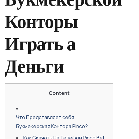
Конторы
Играть а
Деньги
Content
Что Представляет себя
Букмекерская Контора Pinco?
Как Скачать На Телефон Pinco Bet