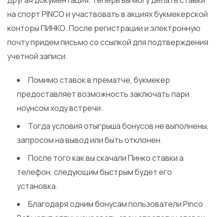
другая документация. Теперь вы могу делать ставки
на спорт PINCO и участвовать в акциях букмекерской
конторы ПИНКО. После регистрации и электронную
почту придем письмо со ссылкой для подтверждения
учетной записи.
Помимо ставок в прематче, букмекер
предоставляет возможность заключать пари
ноунсом ходу встречи.
Тогда условия отыгрыша бонусов не выполнены,
запросом на вывод или быть отклонен.
После того как вы скачали Пинко ставки а
телефон, следующим быстрым будет его
установка.
Благодаря одним бонусам пользователи Pinco