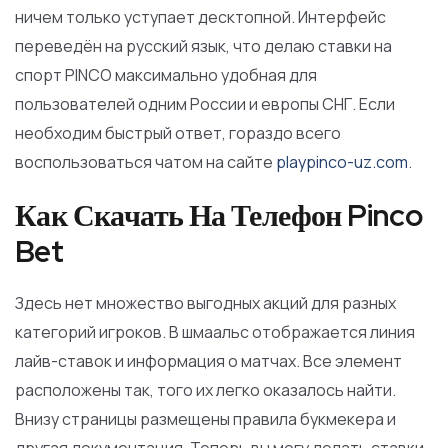
ничем только уступает десктопной. Интерфейс
переведён на русский язык, что делаю ставки на
спорт PINCO максимально удобная для
пользователей одним России и европы СНГ. Если
необходим быстрый ответ, гораздо всего
воспользоваться чатом на сайте
playpinco-uz.com
.
Как Скачать На Телефон Pinco
Bet
Здесь нет множество выгодных акций для разных
категорий игроков. В шмаальс отображается линия
лайв-ставок и информация о матчах. Все элемент
расположены так, того их легко оказалось найти.
Внизу страницы размещены правила букмекера и