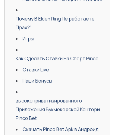
Почему В Elden Ring Не работаете
Прах?”
Игры
Как Сделать Ставки На Спорт Pinco
Ставки Live
Наши Бонусы
высокоприватизированного
Приложения Букмекерской Конторы
Pinco Bet
Скачать Pinco Bet Apk в Андроид