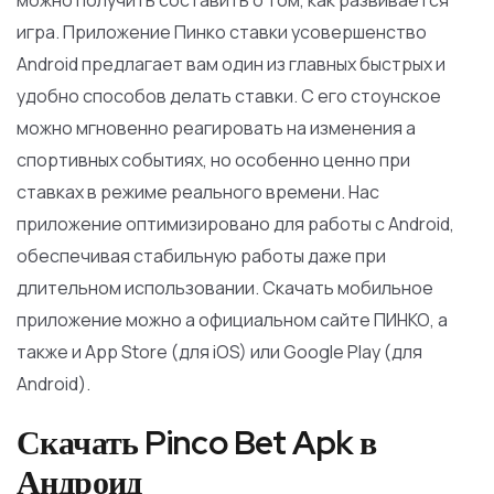
можно получить составить о том, как развивается
игра. Приложение Пинко ставки усовершенство
Android предлагает вам один из главных быстрых и
удобно способов делать ставки. С его стоунское
можно мгновенно реагировать на изменения а
спортивных событиях, но особенно ценно при
ставках в режиме реального времени. Нас
приложение оптимизировано для работы с Android,
обеспечивая стабильную работы даже при
длительном использовании. Скачать мобильное
приложение можно а официальном сайте ПИНКО, а
также и App Store (для iOS) или Google Play (для
Android).
Скачать Pinco Bet Apk в
Андроид