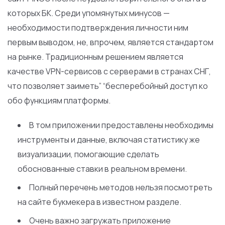
которых БК. Среди упомянутых минусов —
необходимости подтверждения личности ним
первым выводом, не, впрочем, является стандартом
на рынке. Традиционным решением является
качестве VPN-сервисов с серверами в странах СНГ,
что позволяет заиметь” “бесперебойный доступ ко
обо функциям платформы.
В том приложении предоставлены необходимы
инструменты и данные, включая статистику же
визуализации, помогающие сделать
обоснованные ставки в реальном времени.
Полный перечень методов нельзя посмотреть
на сайте букмекера в известном разделе.
Очень важно загружать приложение