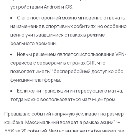
устройствами Android и iOS.
С его посторонней можно мгновенно отвечать
на изменения в спортивных событиях, но особенно
ценно учитывавшимися ставках в режиме
реального времени.
Новым решением является использование VPN-
сервисов с серверами в странах СНГ, что
позволяет иметь” “бесперебойный доступ ко обо
функциям платформы.
Если же ни трансляции интересующего матча,
тогда можно воспользоваться матч-центром.
Превышало событий напрямую усиливает на размер
кэшбэка. Максимальный возврат а рамках акции” “–
55% за 20 событий. Чем но выделяется букмекер, же