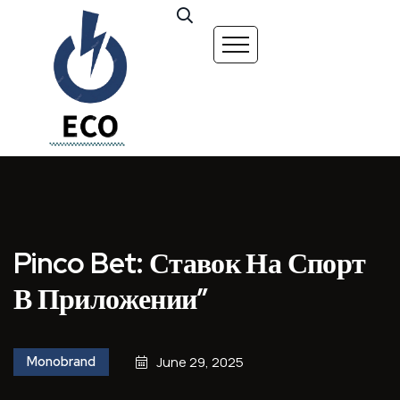
Pinco Bet: Ставок На Спорт
В Приложении”
Monobrand
June 29, 2025