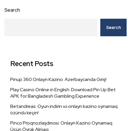
Search
Search
Recent Posts
Pinup 360 Onlayn Kazino: Azerbaycanda Giriş!
Play Casino Online in English: Download Pin Up Bet
APK for Bangladesh Gambling Experience
Betandreas: Oyun indirin və onlayn kazino oynamaq
özündə keçin!
Pinco Proqnozlaşdırıcısı: Onlayn Kazino Oynamaq
Üçün Öyrək Almaq