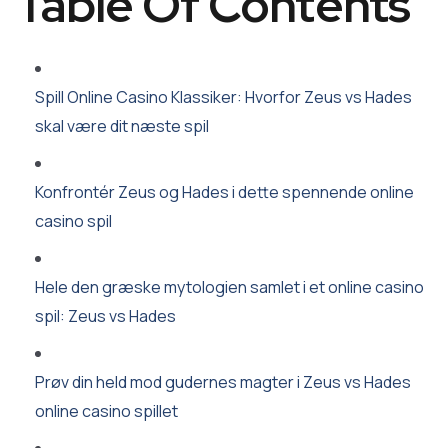
Table Of Contents
Spill Online Casino Klassiker: Hvorfor Zeus vs Hades
skal være dit næste spil
Konfrontér Zeus og Hades i dette spennende online
casino spil
Hele den græske mytologien samlet i et online casino
spil: Zeus vs Hades
Prøv din held mod gudernes magter i Zeus vs Hades
online casino spillet