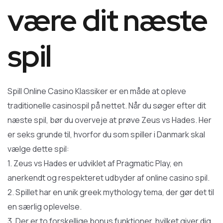
være dit næste
spil
Spill Online Casino Klassiker er en måde at opleve
traditionelle casinospil på nettet. Når du søger efter dit
næste spil, bør du overveje at prøve Zeus vs Hades. Her
er seks grunde til, hvorfor du som spiller i Danmark skal
vælge dette spil:
1. Zeus vs Hades er udviklet af Pragmatic Play, en
anerkendt og respekteret udbyder af online casino spil.
2. Spillet har en unik greek mythology tema, der gør det til
en særlig oplevelse.
3. Der er to forskellige bonus funktioner, hvilket giver dig