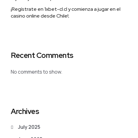
¡Regístrate en 1xbet-cl.cl y comienza a jugar en el
casino online desde Chile!;
Recent Comments
No comments to show.
Archives
July 2025