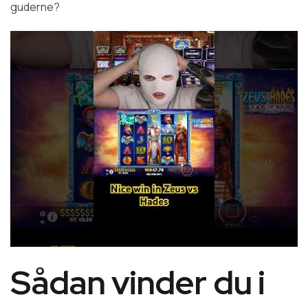
guderne?
Sådan vinder du i