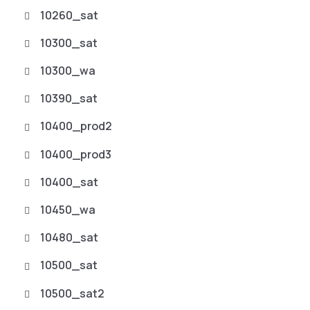
10260_sat
10300_sat
10300_wa
10390_sat
10400_prod2
10400_prod3
10400_sat
10450_wa
10480_sat
10500_sat
10500_sat2