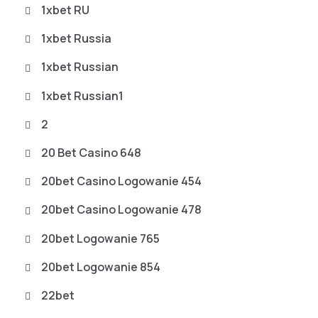
1xbet RU
1xbet Russia
1xbet Russian
1xbet Russian1
2
20 Bet Casino 648
20bet Casino Logowanie 454
20bet Casino Logowanie 478
20bet Logowanie 765
20bet Logowanie 854
22bet