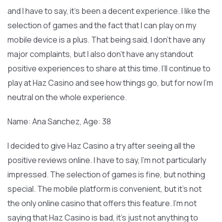
and I have to say, it’s been a decent experience. I like the
selection of games and the fact that I can play on my
mobile device is a plus. That being said, I don’t have any
major complaints, but I also don’t have any standout
positive experiences to share at this time. I’ll continue to
play at Haz Casino and see how things go, but for now I’m
neutral on the whole experience.
Name: Ana Sanchez, Age: 38
I decided to give Haz Casino a try after seeing all the
positive reviews online. I have to say, I’m not particularly
impressed. The selection of games is fine, but nothing
special. The mobile platform is convenient, but it’s not
the only online casino that offers this feature. I’m not
saying that Haz Casino is bad, it’s just not anything to