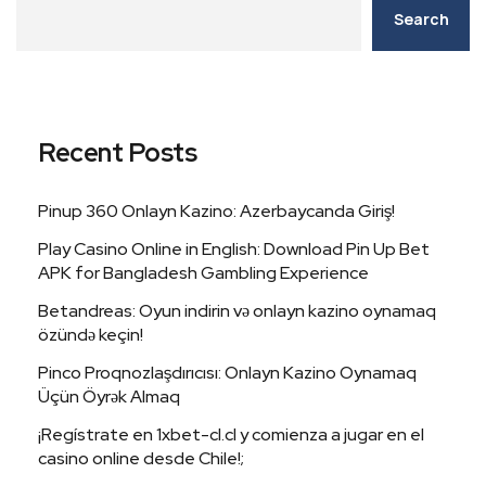
Search
Recent Posts
Pinup 360 Onlayn Kazino: Azerbaycanda Giriş!
Play Casino Online in English: Download Pin Up Bet
APK for Bangladesh Gambling Experience
Betandreas: Oyun indirin və onlayn kazino oynamaq
özündə keçin!
Pinco Proqnozlaşdırıcısı: Onlayn Kazino Oynamaq
Üçün Öyrək Almaq
¡Regístrate en 1xbet-cl.cl y comienza a jugar en el
casino online desde Chile!;