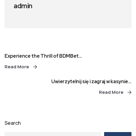
admin
Experience the Thrill of BDMBet...
Read More
Uwierzytelnij się i zagraj w kasynie...
Read More
Search