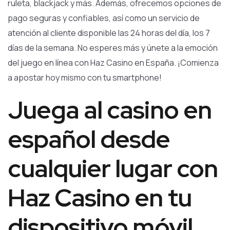
ruleta, blackjack y más. Además, ofrecemos opciones de
pago seguras y confiables, así como un servicio de
atención al cliente disponible las 24 horas del día, los 7
días de la semana. No esperes más y únete a la emoción
del juego en línea con Haz Casino en España. ¡Comienza
a apostar hoy mismo con tu smartphone!
Juega al casino en
español desde
cualquier lugar con
Haz Casino en tu
dispositivo móvil