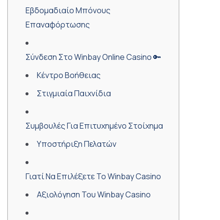
Εβδομαδιαίο Μπόνους
Επαναφόρτωσης
Σύνδεση Στο Winbay Online Casino 🔑
Κέντρο Βοήθειας
Στιγμιαία Παιχνίδια
Συμβουλές Για Επιτυχημένο Στοίχημα
Υποστήριξη Πελατών
Γιατί Να Επιλέξετε Το Winbay Casino
Αξιολόγηση Του Winbay Casino