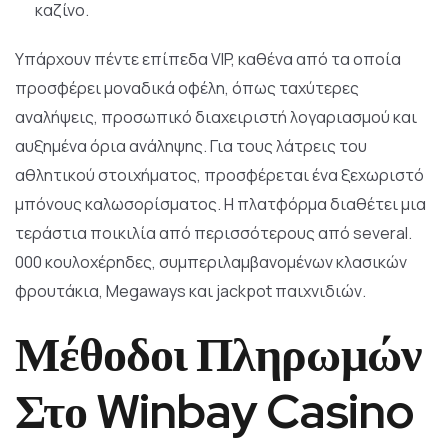
καζίνο.
Υπάρχουν πέντε επίπεδα VIP, καθένα από τα οποία
προσφέρει μοναδικά οφέλη, όπως ταχύτερες
αναλήψεις, προσωπικό διαχειριστή λογαριασμού και
αυξημένα όρια ανάληψης. Για τους λάτρεις του
αθλητικού στοιχήματος, προσφέρεται ένα ξεχωριστό
μπόνους καλωσορίσματος. Η πλατφόρμα διαθέτει μια
τεράστια ποικιλία από περισσότερους από several.
000 κουλοχέρηδες, συμπεριλαμβανομένων κλασικών
φρουτάκια, Megaways και jackpot παιχνιδιών.
Μέθοδοι Πληρωμών
Στο Winbay Casino