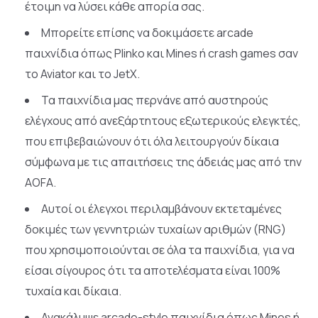
έτοιμη να λύσει κάθε απορία σας.
Μπορείτε επίσης να δοκιμάσετε arcade
παιχνίδια όπως Plinko και Mines ή crash games σαν
το Aviator και το JetX.
Τα παιχνίδια μας περνάνε από αυστηρούς
ελέγχους από ανεξάρτητους εξωτερικούς ελεγκτές,
που επιβεβαιώνουν ότι όλα λειτουργούν δίκαια
σύμφωνα με τις απαιτήσεις της άδειάς μας από την
AOFA.
Αυτοί οι έλεγχοι περιλαμβάνουν εκτεταμένες
δοκιμές των γεννητριών τυχαίων αριθμών (RNG)
που χρησιμοποιούνται σε όλα τα παιχνίδια, για να
είσαι σίγουρος ότι τα αποτελέσματα είναι 100%
τυχαία και δίκαια.
Ανακάλυψε arcade-style παιχνίδια όπως Mines ή