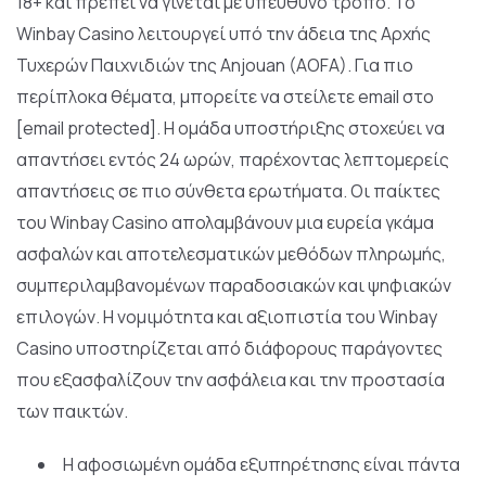
18+ και πρέπει να γίνεται με υπεύθυνο τρόπο. Το
Winbay Casino λειτουργεί υπό την άδεια της Αρχής
Τυχερών Παιχνιδιών της Anjouan (AOFA). Για πιο
περίπλοκα θέματα, μπορείτε να στείλετε email στο
[email protected]. Η ομάδα υποστήριξης στοχεύει να
απαντήσει εντός 24 ωρών, παρέχοντας λεπτομερείς
απαντήσεις σε πιο σύνθετα ερωτήματα. Οι παίκτες
του Winbay Casino απολαμβάνουν μια ευρεία γκάμα
ασφαλών και αποτελεσματικών μεθόδων πληρωμής,
συμπεριλαμβανομένων παραδοσιακών και ψηφιακών
επιλογών. Η νομιμότητα και αξιοπιστία του Winbay
Casino υποστηρίζεται από διάφορους παράγοντες
που εξασφαλίζουν την ασφάλεια και την προστασία
των παικτών.
Η αφοσιωμένη ομάδα εξυπηρέτησης είναι πάντα