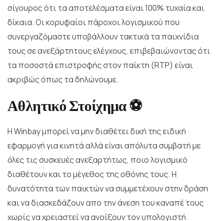
σίγουρος ότι τα αποτελέσματα είναι 100% τυχαία και
δίκαια. Οι κορυφαίοι πάροχοι λογισμικού που
συνεργαζόμαστε υποβάλλουν τακτικά τα παιχνίδια
τους σε ανεξάρτητους ελέγχους, επιβεβαιώνοντας ότι
τα ποσοστά επιστροφής στον παίκτη (RTP) είναι
ακριβώς όπως τα δηλώνουμε.
Αθλητικό Στοίχημα ⚽
Η Winbay μπορεί να μην διαθέτει δική της ειδική
εφαρμογή για κινητά αλλά είναι απόλυτα συμβατή με
όλες τις συσκευές ανεξαρτήτως, ποιο λογισμικό
διαθέτουν και το μέγεθος της οθόνης τους. Η
δυνατότητα των παικτών να συμμετέχουν στην δράση
και να διασκεδάζουν απο την άνεση του καναπέ τους
χωρίς να χρειαστεί να ανοίξουν τον υπολογιστή