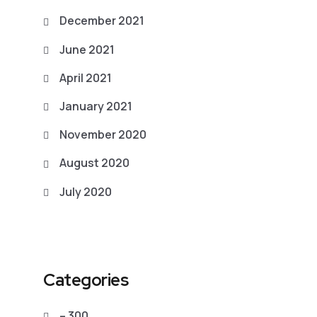
December 2021
June 2021
April 2021
January 2021
November 2020
August 2020
July 2020
Categories
– 300