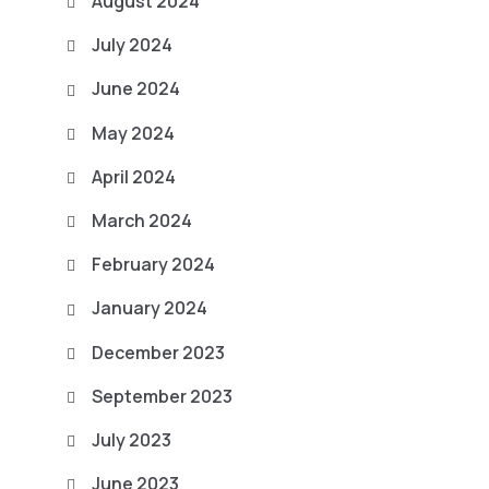
August 2024
July 2024
June 2024
May 2024
April 2024
March 2024
February 2024
January 2024
December 2023
September 2023
July 2023
June 2023