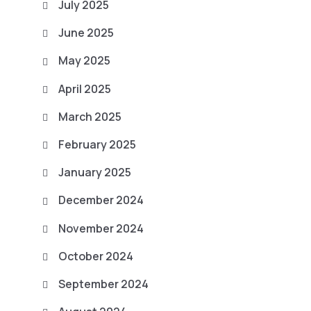
July 2025
June 2025
May 2025
April 2025
March 2025
February 2025
January 2025
December 2024
November 2024
October 2024
September 2024