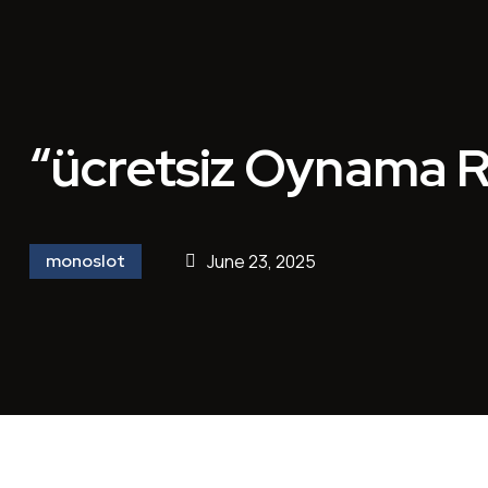
“ücretsiz Oynama 
monoslot
June 23, 2025