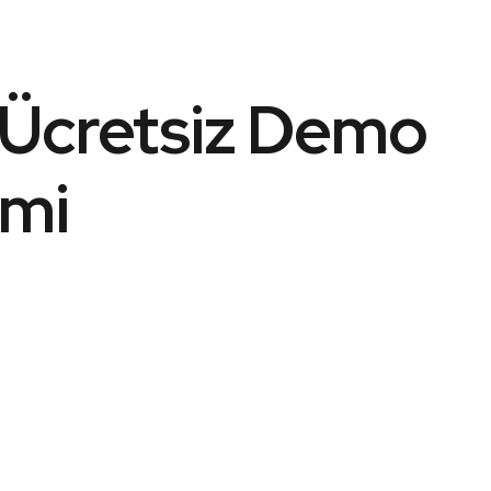
Ücretsiz Demo
imi