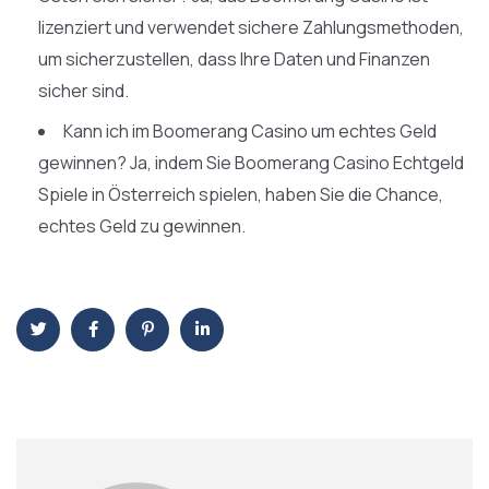
lizenziert und verwendet sichere Zahlungsmethoden,
um sicherzustellen, dass Ihre Daten und Finanzen
sicher sind.
Kann ich im Boomerang Casino um echtes Geld
gewinnen? Ja, indem Sie Boomerang Casino Echtgeld
Spiele in Österreich spielen, haben Sie die Chance,
echtes Geld zu gewinnen.