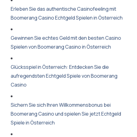
Erleben Sie das authentische Casinofeeling mit
Boomerang Casino Echtgeld Spielen in Österreich
Gewinnen Sie echtes Geld mit den besten Casino
Spielen von Boomerang Casino in Österreich
Glücksspiel in Österreich: Entdecken Sie die
aufregendsten Echtgeld Spiele von Boomerang
Casino
Sichern Sie sich Ihren Willkommensbonus bei
Boomerang Casino und spielen Sie jetzt Echtgeld
Spiele in Österreich