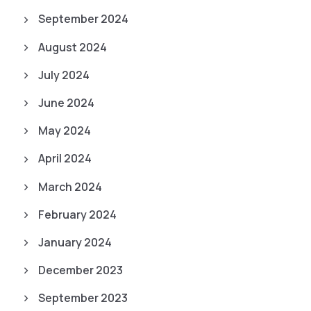
September 2024
August 2024
July 2024
June 2024
May 2024
April 2024
March 2024
February 2024
January 2024
December 2023
September 2023