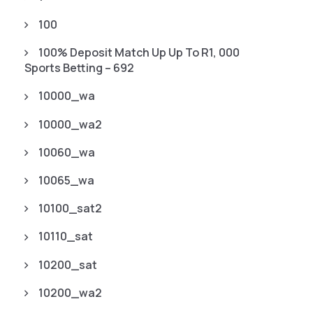
100
100% Deposit Match Up Up To R1, 000
Sports Betting – 692
10000_wa
10000_wa2
10060_wa
10065_wa
10100_sat2
10110_sat
10200_sat
10200_wa2