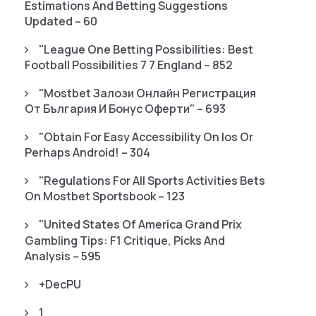
Estimations And Betting Suggestions
Updated – 60
"League One Betting Possibilities: Best
Football Possibilities 7 7 England – 852
"mostbet Залози Онлайн Регистрация
От България И Бонус Оферти" – 693
"Obtain For Easy Accessibility On Ios Or
Perhaps Android! – 304
"Regulations For All Sports Activities Bets
On Mostbet Sportsbook – 123
"United States Of America Grand Prix
Gambling Tips: F1 Critique, Picks And
Analysis – 595
+decPU
1