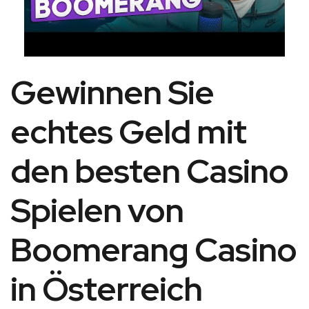
Gewinnen Sie
echtes Geld mit
den besten Casino
Spielen von
Boomerang Casino
in Österreich