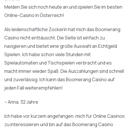
Melden Sie sich noch heute an und spielen Sie im besten
Online-Casino in Österreich!
Als leidenschaftliche Zockerin hat mich das Boomerang
Casino nicht enttäuscht. Die Seite ist einfach zu
navigieren und bietet eine große Auswahl an Echtgeld
Spielen. Ich habe schon viele Stunden mit
Spielautomaten und Tischspielen verbracht und es
macht immer wieder Spaß. Die Auszahlungen sind schnell
und zuverlässig. Ich kann das Boomerang Casino auf
jeden Fall weiterempfehlen!
– Anna, 32 Jahre
Ich habe vor kurzem angefangen, mich für Online Casinos
zu interessieren und bin auf das Boomerang Casino