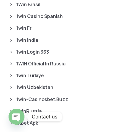
1Win Brasil
1win Casino Spanish
1win Fr
1win India
1win Login 363
1WIN Official In Russia
1win Turkiye
1win Uzbekistan
1win-Casinosbet.buzz
1winRussia
Contact us
1xbet Apk
O