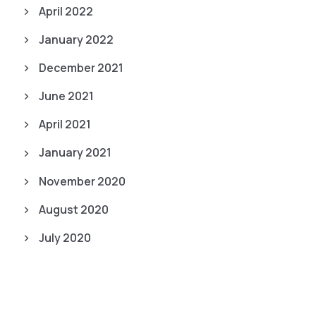
April 2022
January 2022
December 2021
June 2021
April 2021
January 2021
November 2020
August 2020
July 2020