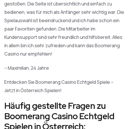
gestoßen. Die Seite ist übersichtlich und einfach zu
bedienen, was für mich als Anfänger sehr wichtig war. Die
Spielauswahl ist beeindruckend und ich habe schon ein
paar Favoriten gefunden. Die Mitarbeiter im
Kundensupport sind sehr freundlich und hilfsbereit. Alles
in allem bin ich sehr zufrieden und kann das Boomerang
Casino nur empfehlen!
– Maximilian, 24 Jahre
Entdecken Sie Boomerang Casino Echtgeld Spiele –
Jetzt in Österreich Spielen!
Häufig gestellte Fragen zu
Boomerang Casino Echtgeld
Spielen in Österreich: