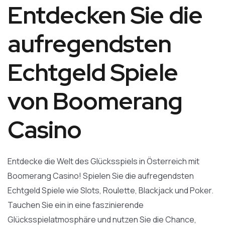
Entdecken Sie die
aufregendsten
Echtgeld Spiele
von Boomerang
Casino
Entdecke die Welt des Glücksspiels in Österreich mit
Boomerang Casino! Spielen Sie die aufregendsten
Echtgeld Spiele wie Slots, Roulette, Blackjack und Poker.
Tauchen Sie ein in eine faszinierende
Glücksspielatmosphäre und nutzen Sie die Chance,