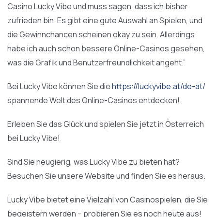
Casino Lucky Vibe und muss sagen, dass ich bisher
zufrieden bin. Es gibt eine gute Auswahl an Spielen, und
die Gewinnchancen scheinen okay zu sein. Allerdings
habe ich auch schon bessere Online-Casinos gesehen,
was die Grafik und Benutzerfreundlichkeit angeht.”
Bei Lucky Vibe können Sie die
https://luckyvibe.at/de-at/
spannende Welt des Online-Casinos entdecken!
Erleben Sie das Glück und spielen Sie jetzt in Österreich
bei Lucky Vibe!
Sind Sie neugierig, was Lucky Vibe zu bieten hat?
Besuchen Sie unsere Website und finden Sie es heraus.
Lucky Vibe bietet eine Vielzahl von Casinospielen, die Sie
begeistern werden – probieren Sie es noch heute aus!