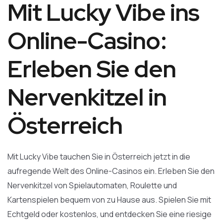
Mit Lucky Vibe ins
Online-Casino:
Erleben Sie den
Nervenkitzel in
Österreich
Mit Lucky Vibe tauchen Sie in Österreich jetzt in die
aufregende Welt des Online-Casinos ein. Erleben Sie den
Nervenkitzel von Spielautomaten, Roulette und
Kartenspielen bequem von zu Hause aus. Spielen Sie mit
Echtgeld oder kostenlos, und entdecken Sie eine riesige