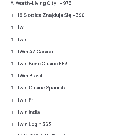
A 'worth-Living City" – 973
18 Slottica Znajduje Się – 390
1w
1win
1Win AZ Casino
1win Bono Casino 583
1Win Brasil
1win Casino Spanish
1win Fr
1win India
1win Login 363