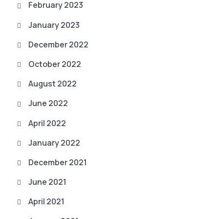
February 2023
January 2023
December 2022
October 2022
August 2022
June 2022
April 2022
January 2022
December 2021
June 2021
April 2021