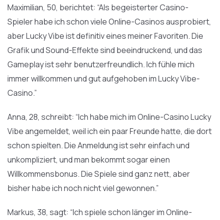
Maximilian, 50, berichtet: “Als begeisterter Casino-
Spieler habe ich schon viele Online-Casinos ausprobiert,
aber Lucky Vibe ist definitiv eines meiner Favoriten. Die
Grafik und Sound-Effekte sind beeindruckend, und das
Gameplay ist sehr benutzerfreundlich. Ich fühle mich
immer willkommen und gut aufgehoben im Lucky Vibe-
Casino.”
Anna, 28, schreibt: “Ich habe mich im Online-Casino Lucky
Vibe angemeldet, weil ich ein paar Freunde hatte, die dort
schon spielten. Die Anmeldung ist sehr einfach und
unkompliziert, und man bekommt sogar einen
Willkommensbonus. Die Spiele sind ganz nett, aber
bisher habe ich noch nicht viel gewonnen.”
Markus, 38, sagt: “Ich spiele schon länger im Online-