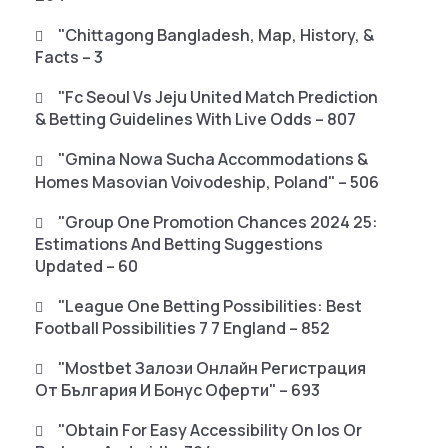
"chittagong Bangladesh, Map, History, &
Facts – 3
"fc Seoul Vs Jeju United Match Prediction
& Betting Guidelines With Live Odds – 807
"gmina Nowa Sucha Accommodations &
Homes Masovian Voivodeship, Poland" – 506
"Group One Promotion Chances 2024 25:
Estimations And Betting Suggestions
Updated – 60
"League One Betting Possibilities: Best
Football Possibilities 7 7 England – 852
"mostbet Залози Онлайн Регистрация
От България И Бонус Оферти" – 693
"Obtain For Easy Accessibility On Ios Or