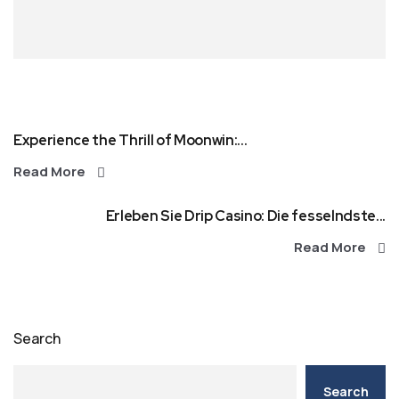
Experience the Thrill of Moonwin:...
Read More
Erleben Sie Drip Casino: Die fesselndste...
Read More
Search
Search