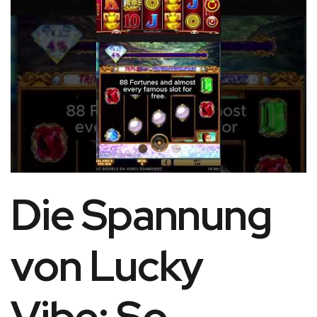
Die Spannung
von Lucky
Vibe: So