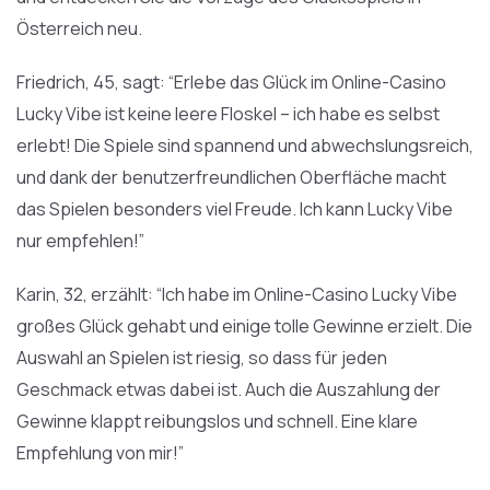
Österreich neu.
Friedrich, 45, sagt: “Erlebe das Glück im Online-Casino
Lucky Vibe ist keine leere Floskel – ich habe es selbst
erlebt! Die Spiele sind spannend und abwechslungsreich,
und dank der benutzerfreundlichen Oberfläche macht
das Spielen besonders viel Freude. Ich kann Lucky Vibe
nur empfehlen!”
Karin, 32, erzählt: “Ich habe im Online-Casino Lucky Vibe
großes Glück gehabt und einige tolle Gewinne erzielt. Die
Auswahl an Spielen ist riesig, so dass für jeden
Geschmack etwas dabei ist. Auch die Auszahlung der
Gewinne klappt reibungslos und schnell. Eine klare
Empfehlung von mir!”