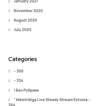
January 2021
November 2020
August 2020
July 2020
Categories
– 300
– 334
! Без Рубрики
"️ Meistriliiga Live Steady Stream Estonia –
264