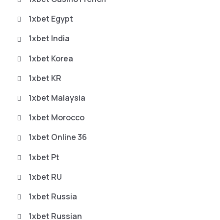
1xbet Egypt
1xbet India
1xbet Korea
1xbet KR
1xbet Malaysia
1xbet Morocco
1xbet Online 36
1xbet Pt
1xbet RU
1xbet Russia
1xbet Russian