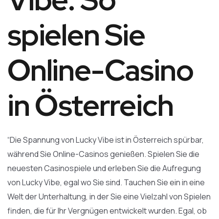
spielen Sie
Online-Casino
in Österreich
“Die Spannung von Lucky Vibe ist in Österreich spürbar,
während Sie Online-Casinos genießen. Spielen Sie die
neuesten Casinospiele und erleben Sie die Aufregung
von Lucky Vibe, egal wo Sie sind. Tauchen Sie ein in eine
Welt der Unterhaltung, in der Sie eine Vielzahl von Spielen
finden, die für Ihr Vergnügen entwickelt wurden. Egal, ob