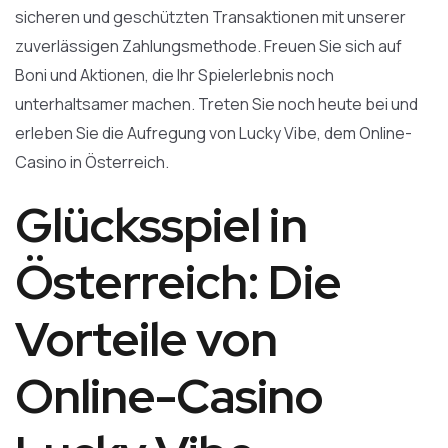
sicheren und geschützten Transaktionen mit unserer
zuverlässigen Zahlungsmethode. Freuen Sie sich auf
Boni und Aktionen, die Ihr Spielerlebnis noch
unterhaltsamer machen. Treten Sie noch heute bei und
erleben Sie die Aufregung von Lucky Vibe, dem Online-
Casino in Österreich.
Glücksspiel in
Österreich: Die
Vorteile von
Online-Casino