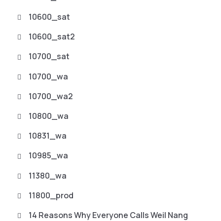
10600_sat
10600_sat2
10700_sat
10700_wa
10700_wa2
10800_wa
10831_wa
10985_wa
11380_wa
11800_prod
14 Reasons Why Everyone Calls Weil Nang