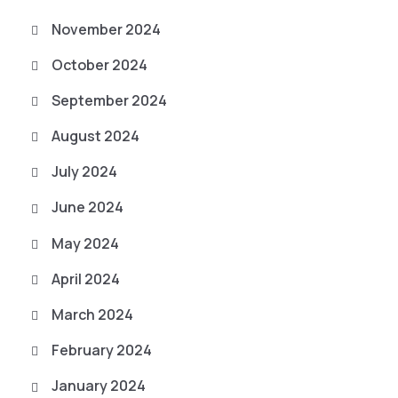
November 2024
October 2024
September 2024
August 2024
July 2024
June 2024
May 2024
April 2024
March 2024
February 2024
January 2024