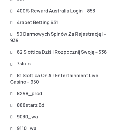
400% Reward Australia Login – 853
4rabet Betting 631
50 Darmowych Spinów Za Rejestrację! –
939
62 Slottica Dziś I Rozpocznij Swoją – 536
7slots
81 Slottica On Air Entertainment Live
Casino – 950
8298_prod
888starz Bd
9030_wa
9110_wa