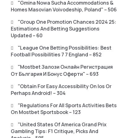
"gmina Nowa Sucha Accommodations &
Homes Masovian Voivodeship, Poland" – 506
"Group One Promotion Chances 2024 25:
Estimations And Betting Suggestions
Updated – 60
"League One Betting Possibilities: Best
Football Possibilities 7 7 England – 852
"mostbet Залози Онлайн Регистрация
От България И Бонус Оферти" – 693
"Obtain For Easy Accessibility On Ios Or
Perhaps Android! – 304
"Regulations For All Sports Activities Bets
On Mostbet Sportsbook – 123
"United States Of America Grand Prix
Gambling Tips: F1 Critique, Picks And