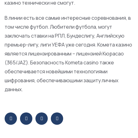
казино технически не смогут.
В линии есть все самые интересные соревнования, в
том числе футбол. Любители футбола, могут
заключать ставки на РПЛ, Бундеслигу, Английскую
премьер-лигу, лиги УЕФА уже сегодня. Комета казино
является лицензированным – лицензией Кюрасао
(365/JAZ). Безопасность Kometa casino также
обеспечивается новейшими технологиями
шифрования, обеспечивающими защиту личных
данных.