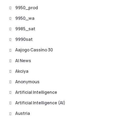
9950_prod
9950_wa
9985_sat
9990sat
Aajogo Cassino 30
AI News
Akciya
Anonymous
Artificial Intelligence
Artificial Intelligence (AI)
Austria