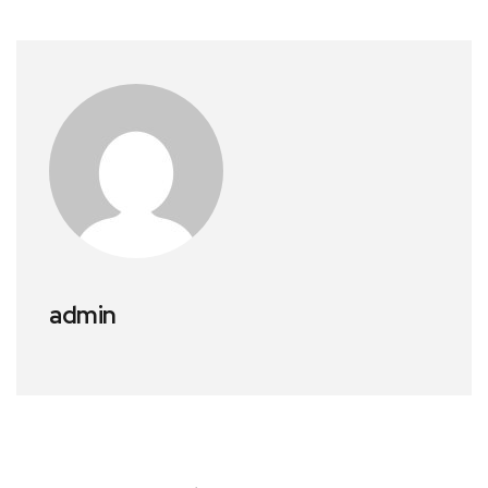
admin