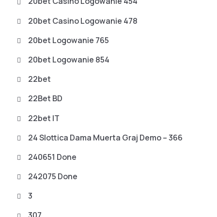
20bet Casino Logowanie 454
20bet Casino Logowanie 478
20bet Logowanie 765
20bet Logowanie 854
22bet
22Bet BD
22bet IT
24 Slottica Dama Muerta Graj Demo – 366
240651 Done
242075 Done
3
307