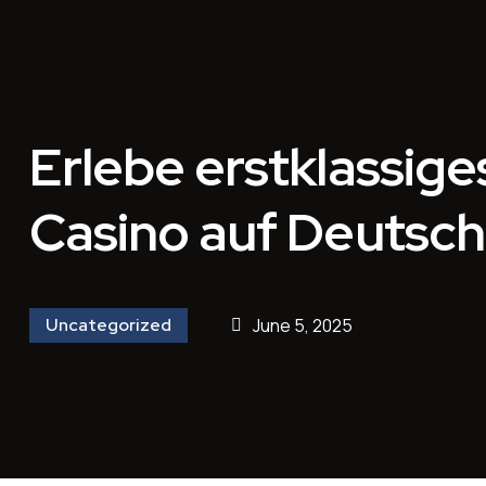
Erlebe erstklassige
Casino auf Deutsch 
Uncategorized
June 5, 2025