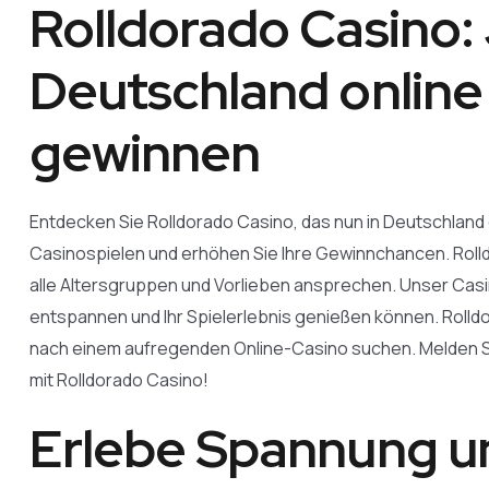
Rolldorado Casino: 
Deutschland online
gewinnen
Entdecken Sie Rolldorado Casino, das nun in Deutschland on
Casinospielen und erhöhen Sie Ihre Gewinnchancen. Rolldo
alle Altersgruppen und Vorlieben ansprechen. Unser Casin
entspannen und Ihr Spielerlebnis genießen können. Rolldor
nach einem aufregenden Online-Casino suchen. Melden Si
mit Rolldorado Casino!
Erlebe Spannung un