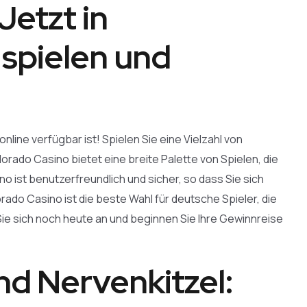
Jetzt in
 spielen und
line verfügbar ist! Spielen Sie eine Vielzahl von
rado Casino bietet eine breite Palette von Spielen, die
o ist benutzerfreundlich und sicher, so dass Sie sich
ado Casino ist die beste Wahl für deutsche Spieler, die
e sich noch heute an und beginnen Sie Ihre Gewinnreise
d Nervenkitzel: