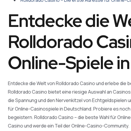
Rolldorado Casino – Die erste Adresse für Online-C
Entdecke die We
Rolldorado Casi
Online-Spiele i
Entdecke die Welt von Rolldorado Casino und erlebe die be
Rolldorado Casino bietet eine riesige Auswahl an Casinosp
die Spannung und den Nervenkitzel von Echtgeldspielen u
für Online-Casinospiele in Deutschland. Probiere es noch
begeistern. Rolldorado Casino – die beste Wahl für Online
Casino und werde ein Teil der Online-Casino-Community.