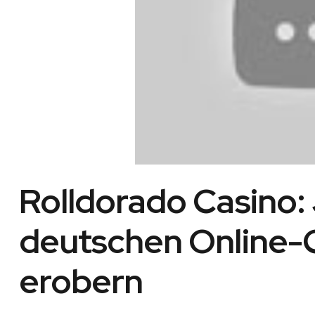
Rolldorado Casino:
deutschen Online-
erobern