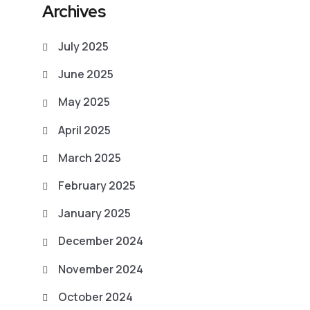
Archives
July 2025
June 2025
May 2025
April 2025
March 2025
February 2025
January 2025
December 2024
November 2024
October 2024