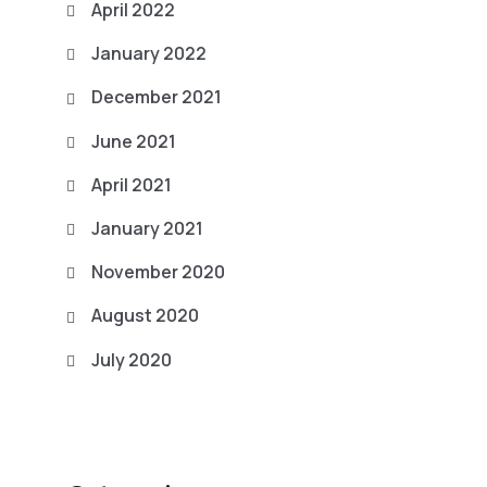
April 2022
January 2022
December 2021
June 2021
April 2021
January 2021
November 2020
August 2020
July 2020