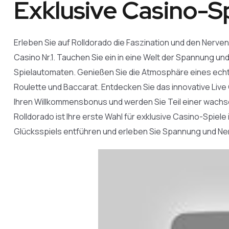
Exklusive Casino-Sp
Erleben Sie auf Rolldorado die Faszination und den Nerven
Casino Nr.1. Tauchen Sie ein in eine Welt der Spannung u
Spielautomaten. Genießen Sie die Atmosphäre eines echt
Roulette und Baccarat. Entdecken Sie das innovative Live 
Ihren Willkommensbonus und werden Sie Teil einer wach
Rolldorado ist Ihre erste Wahl für exklusive Casino-Spiele
Glücksspiels entführen und erleben Sie Spannung und Nerv