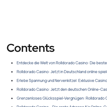
Contents
Entdecke die Welt von Rolldorado Casino: Die beste
Rolldorado Casino: Jetzt in Deutschland online spi
Erlebe Spannung und Nervenkitzel: Exklusive Casino
Rolldorado Casino: Jetzt den deutschen Online-Ca
Grenzenloses Glücksspiel-Vergnügen: Rolldorado 