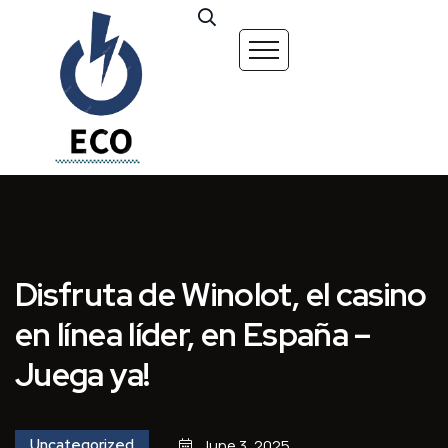
Disfruta de Winolot, el casino
en línea líder, en España –
Juega ya!
Uncategorized
June 3, 2025