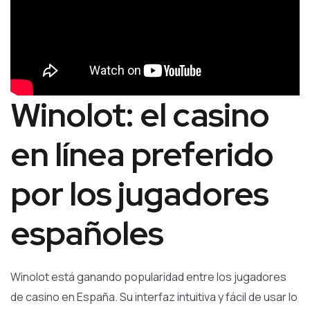
Winolot: el casino
en línea preferido
por los jugadores
españoles
Winolot está ganando popularidad entre los jugadores
de casino en España. Su interfaz intuitiva y fácil de usar lo