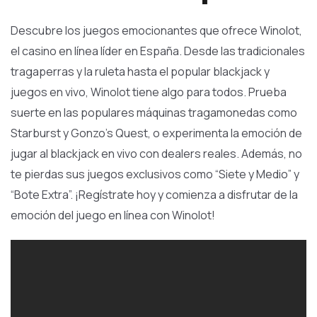
Descubre los juegos emocionantes que ofrece Winolot,
el casino en línea líder en España. Desde las tradicionales
tragaperras y la ruleta hasta el popular blackjack y
juegos en vivo, Winolot tiene algo para todos. Prueba
suerte en las populares máquinas tragamonedas como
Starburst y Gonzo’s Quest, o experimenta la emoción de
jugar al blackjack en vivo con dealers reales. Además, no
te pierdas sus juegos exclusivos como “Siete y Medio” y
“Bote Extra”. ¡Regístrate hoy y comienza a disfrutar de la
emoción del juego en línea con Winolot!