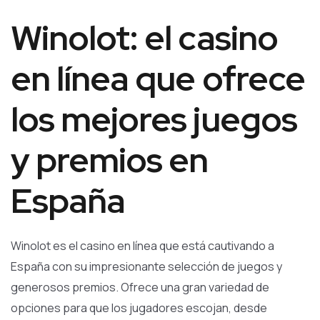
Winolot: el casino
en línea que ofrece
los mejores juegos
y premios en
España
Winolot es el casino en línea que está cautivando a
España con su impresionante selección de juegos y
generosos premios. Ofrece una gran variedad de
opciones para que los jugadores escojan, desde