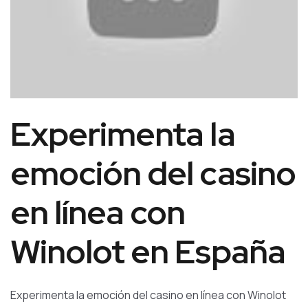
Experimenta la
emoción del casino
en línea con
Winolot en España
Experimenta la emoción del casino en línea con Winolot