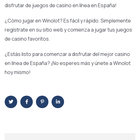
disfrutar de juegos de casino en línea en España!
¿Cómo jugar en Winolot? Es fácil y rápido. Simplemente
regístrate en su sitio web y comienza a jugar tus juegos
de casino favoritos.
¿Estás listo para comenzar a disfrutar del mejor casino
en línea de España? ¡No esperes más y únete a Winolot
hoy mismo!