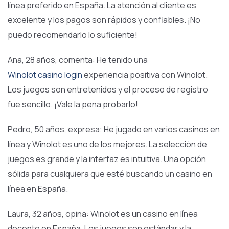
línea preferido en España. La atención al cliente es
excelente y los pagos son rápidos y confiables. ¡No
puedo recomendarlo lo suficiente!
Ana, 28 años, comenta: He tenido una
Winolot casino login
experiencia positiva con Winolot.
Los juegos son entretenidos y el proceso de registro
fue sencillo. ¡Vale la pena probarlo!
Pedro, 50 años, expresa: He jugado en varios casinos en
línea y Winolot es uno de los mejores. La selección de
juegos es grande y la interfaz es intuitiva. Una opción
sólida para cualquiera que esté buscando un casino en
línea en España.
Laura, 32 años, opina: Winolot es un casino en línea
decente en España. Los juegos son estándar y la