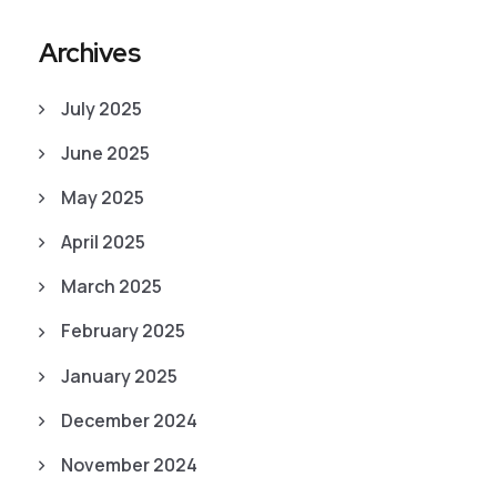
Archives
July 2025
June 2025
May 2025
April 2025
March 2025
February 2025
January 2025
December 2024
November 2024