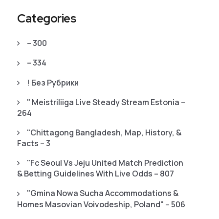
Categories
– 300
– 334
! Без Рубрики
"️ Meistriliiga Live Steady Stream Estonia –
264
"chittagong Bangladesh, Map, History, &
Facts – 3
"fc Seoul Vs Jeju United Match Prediction
& Betting Guidelines With Live Odds – 807
"gmina Nowa Sucha Accommodations &
Homes Masovian Voivodeship, Poland" – 506