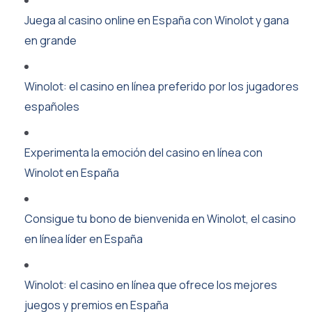
Juega al casino online en España con Winolot y gana
en grande
Winolot: el casino en línea preferido por los jugadores
españoles
Experimenta la emoción del casino en línea con
Winolot en España
Consigue tu bono de bienvenida en Winolot, el casino
en línea líder en España
Winolot: el casino en línea que ofrece los mejores
juegos y premios en España