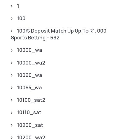
1
100
100% Deposit Match Up Up To R1, 000
Sports Betting – 692
10000_wa
10000_wa2
10060_wa
10065_wa
10100_sat2
10110_sat
10200_sat
10200_wa2