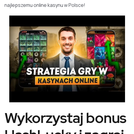
najlepszemu online kasynu w Polsce!
Wykorzystaj bonus