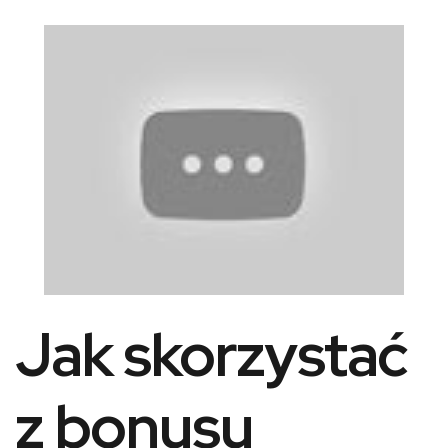
Jak skorzystać
z bonusu