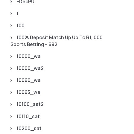
+decPU
1
100
100% Deposit Match Up Up To R1, 000
Sports Betting – 692
10000_wa
10000_wa2
10060_wa
10065_wa
10100_sat2
10110_sat
10200_sat