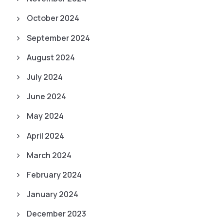
October 2024
September 2024
August 2024
July 2024
June 2024
May 2024
April 2024
March 2024
February 2024
January 2024
December 2023