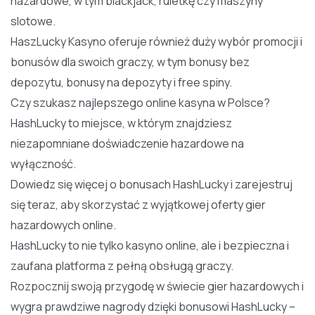
hazardowe, w tym blackjack, ruletkę czy maszyny
slotowe.
HaszLucky Kasyno oferuje również duży wybór promocji i
bonusów dla swoich graczy, w tym bonusy bez
depozytu, bonusy na depozyty i free spiny.
Czy szukasz najlepszego online kasyna w Polsce?
HashLucky to miejsce, w którym znajdziesz
niezapomniane doświadczenie hazardowe na
wyłączność.
Dowiedz się więcej o bonusach HashLucky i zarejestruj
się teraz, aby skorzystać z wyjątkowej oferty gier
hazardowych online.
HashLucky to nie tylko kasyno online, ale i bezpieczna i
zaufana platforma z pełną obsługą graczy.
Rozpocznij swoją przygodę w świecie gier hazardowych i
wygra prawdziwe nagrody dzięki bonusowi HashLucky –