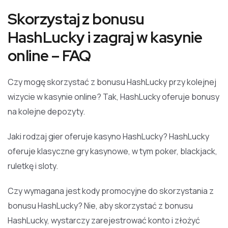
Skorzystaj z bonusu
HashLucky i zagraj w kasynie
online – FAQ
Czy mogę skorzystać z bonusu HashLucky przy kolejnej
wizycie w kasynie online? Tak, HashLucky oferuje bonusy
na kolejne depozyty.
Jaki rodzaj gier oferuje kasyno HashLucky? HashLucky
oferuje klasyczne gry kasynowe, w tym poker, blackjack,
ruletkę i sloty.
Czy wymagana jest kody promocyjne do skorzystania z
bonusu HashLucky? Nie, aby skorzystać z bonusu
HashLucky, wystarczy zarejestrować konto i złożyć