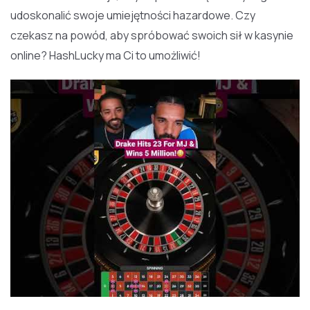
udoskonalić swoje umiejętności hazardowe. Czy
czekasz na powód, aby spróbować swoich sił w kasynie
online? HashLucky ma Ci to umożliwić!