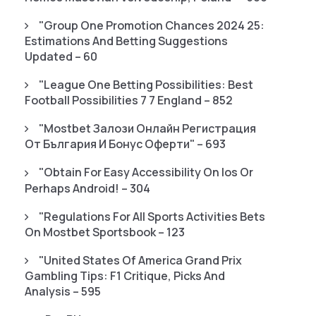
"Group One Promotion Chances 2024 25:
Estimations And Betting Suggestions
Updated – 60
"League One Betting Possibilities: Best
Football Possibilities 7 7 England – 852
"mostbet Залози Онлайн Регистрация
От България И Бонус Оферти" – 693
"Obtain For Easy Accessibility On Ios Or
Perhaps Android! – 304
"Regulations For All Sports Activities Bets
On Mostbet Sportsbook – 123
"United States Of America Grand Prix
Gambling Tips: F1 Critique, Picks And
Analysis – 595