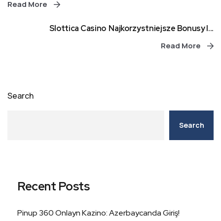
Read More
Slottica Casino ️ Najkorzystniejsze Bonusy I...
Read More
Search
Search
Recent Posts
Pinup 360 Onlayn Kazino: Azerbaycanda Giriş!