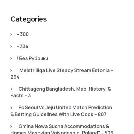
Categories
– 300
– 334
! Без Рубрики
"️ Meistriliiga Live Steady Stream Estonia –
264
"chittagong Bangladesh, Map, History, &
Facts – 3
"fc Seoul Vs Jeju United Match Prediction
& Betting Guidelines With Live Odds – 807
"gmina Nowa Sucha Accommodations &
Homes Masovian Voivodeship, Poland" – 506