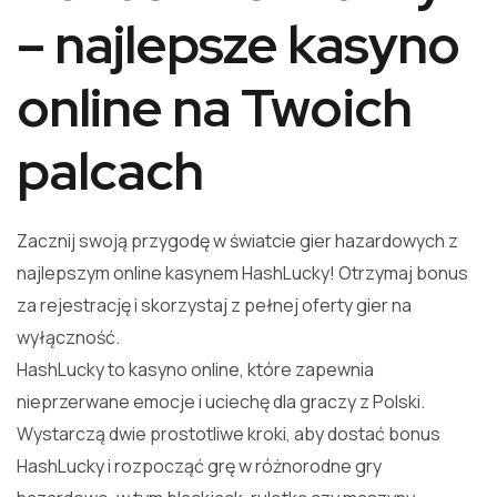
– najlepsze kasyno
online na Twoich
palcach
Zacznij swoją przygodę w światcie gier hazardowych z
najlepszym online kasynem HashLucky! Otrzymaj bonus
za rejestrację i skorzystaj z pełnej oferty gier na
wyłączność.
HashLucky to kasyno online, które zapewnia
nieprzerwane emocje i uciechę dla graczy z Polski.
Wystarczą dwie prostotliwe kroki, aby dostać bonus
HashLucky i rozpocząć grę w różnorodne gry