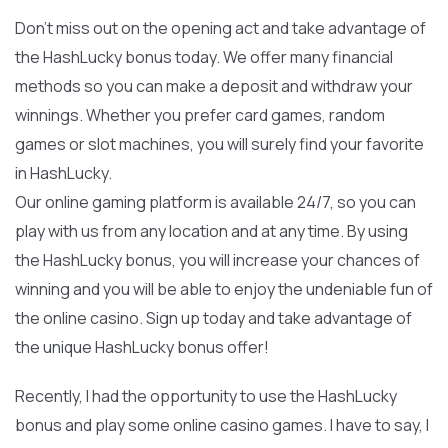
Don’t miss out on the opening act and take advantage of
the HashLucky bonus today. We offer many financial
methods so you can make a deposit and withdraw your
winnings. Whether you prefer card games, random
games or slot machines, you will surely find your favorite
in HashLucky.
Our online gaming platform is available 24/7, so you can
play with us from any location and at any time. By using
the HashLucky bonus, you will increase your chances of
winning and you will be able to enjoy the undeniable fun of
the online casino. Sign up today and take advantage of
the unique HashLucky bonus offer!
Recently, I had the opportunity to use the HashLucky
bonus and play some online casino games. I have to say, I