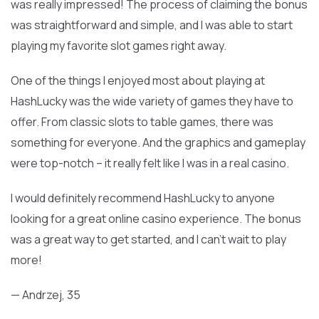
was really impressed! The process of claiming the bonus
was straightforward and simple, and I was able to start
playing my favorite slot games right away.
One of the things I enjoyed most about playing at
HashLucky was the wide variety of games they have to
offer. From classic slots to table games, there was
something for everyone. And the graphics and gameplay
were top-notch – it really felt like I was in a real casino.
I would definitely recommend HashLucky to anyone
looking for a great online casino experience. The bonus
was a great way to get started, and I can’t wait to play
more!
— Andrzej, 35