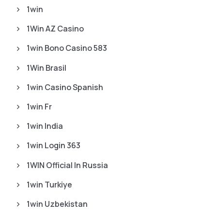
1win
1Win AZ Casino
1win Bono Casino 583
1Win Brasil
1win Casino Spanish
1win Fr
1win India
1win Login 363
1WIN Official In Russia
1win Turkiye
1win Uzbekistan