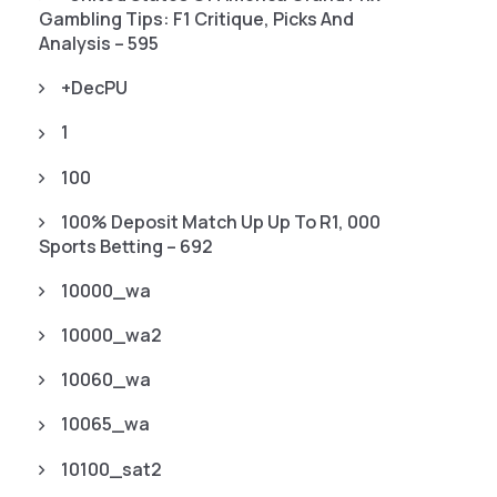
Gambling Tips: F1 Critique, Picks And
Analysis – 595
+decPU
1
100
100% Deposit Match Up Up To R1, 000
Sports Betting – 692
10000_wa
10000_wa2
10060_wa
10065_wa
10100_sat2