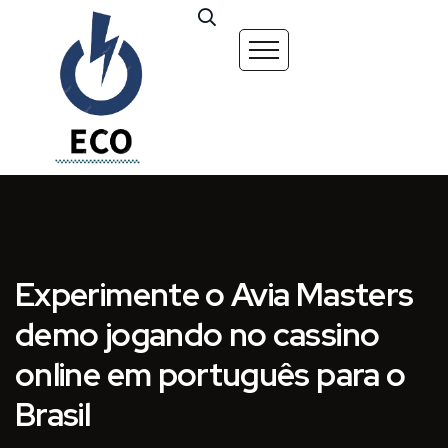
Experimente o Avia Masters
demo jogando no cassino
online em português para o
Brasil