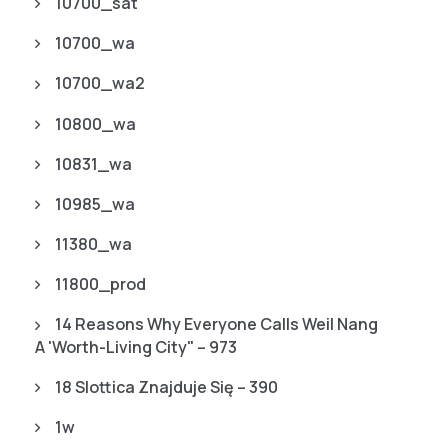
10700_sat
10700_wa
10700_wa2
10800_wa
10831_wa
10985_wa
11380_wa
11800_prod
14 Reasons Why Everyone Calls Weil Nang
A 'worth-Living City" – 973
18 Slottica Znajduje Się – 390
1w