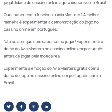
jogabilidade de cassino online agora disponível no Brasil.
Quer saber como funciona o Avia Masters? A melhor
maneira é experimentar a demonstração do jogo no
cassino online em português.
Não se arrisque sem saber como jogar! Experimente a
demo do Avia Masters no cassino online em português
antes de jogar pela moeda real.
Experimente a emoção do Avia Masters grátis com a
demo do jogo no cassino online em português para o
Brasil.