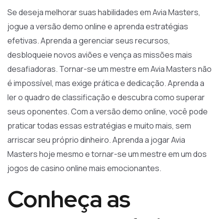
Se deseja melhorar suas habilidades em Avia Masters,
jogue a versão demo online e aprenda estratégias
efetivas. Aprenda a gerenciar seus recursos,
desbloqueie novos aviões e vença as missões mais
desafiadoras. Tornar-se um mestre em Avia Masters não
é impossível, mas exige prática e dedicação. Aprenda a
ler o quadro de classificação e descubra como superar
seus oponentes. Com a versão demo online, você pode
praticar todas essas estratégias e muito mais, sem
arriscar seu próprio dinheiro. Aprenda a jogar Avia
Masters hoje mesmo e tornar-se um mestre em um dos
jogos de casino online mais emocionantes.
Conheça as