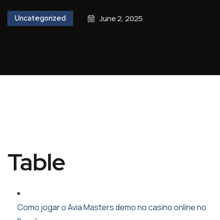
Uncategorized
June 2, 2025
Table
Como jogar o Avia Masters demo no casino online no