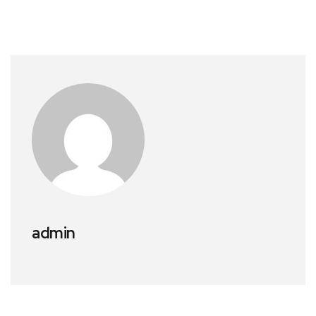
admin