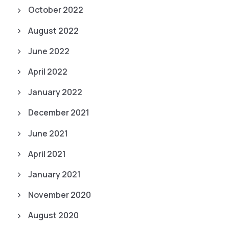
October 2022
August 2022
June 2022
April 2022
January 2022
December 2021
June 2021
April 2021
January 2021
November 2020
August 2020