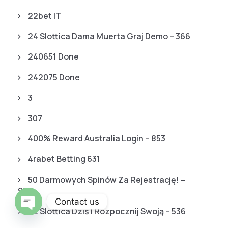
22bet IT
24 Slottica Dama Muerta Graj Demo – 366
240651 Done
242075 Done
3
307
400% Reward Australia Login – 853
4rabet Betting 631
50 Darmowych Spinów Za Rejestrację! –
939
Contact us
62 Slottica Dziś I Rozpocznij Swoją – 536
O