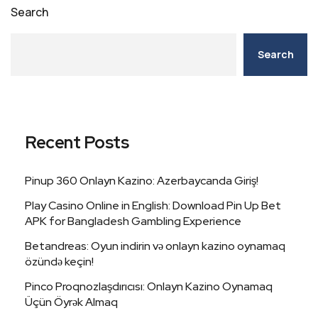
Search
Search
Recent Posts
Pinup 360 Onlayn Kazino: Azerbaycanda Giriş!
Play Casino Online in English: Download Pin Up Bet
APK for Bangladesh Gambling Experience
Betandreas: Oyun indirin və onlayn kazino oynamaq
özündə keçin!
Pinco Proqnozlaşdırıcısı: Onlayn Kazino Oynamaq
Üçün Öyrək Almaq