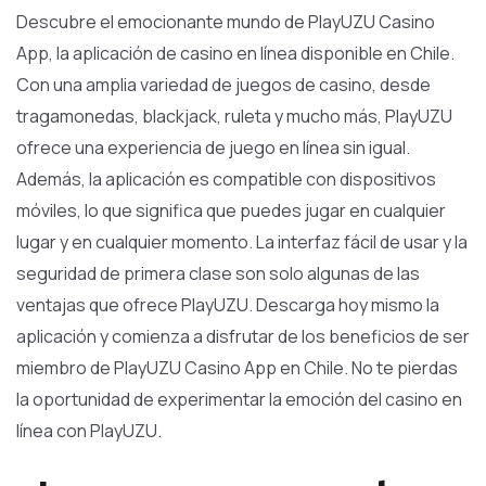
Descubre el emocionante mundo de PlayUZU Casino
App, la aplicación de casino en línea disponible en Chile.
Con una amplia variedad de juegos de casino, desde
tragamonedas, blackjack, ruleta y mucho más, PlayUZU
ofrece una experiencia de juego en línea sin igual.
Además, la aplicación es compatible con dispositivos
móviles, lo que significa que puedes jugar en cualquier
lugar y en cualquier momento. La interfaz fácil de usar y la
seguridad de primera clase son solo algunas de las
ventajas que ofrece PlayUZU. Descarga hoy mismo la
aplicación y comienza a disfrutar de los beneficios de ser
miembro de PlayUZU Casino App en Chile. No te pierdas
la oportunidad de experimentar la emoción del casino en
línea con PlayUZU.