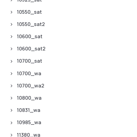
10550_sat
10550_sat2
10600_sat
10600_sat2
10700_sat
10700_wa
10700_wa2
10800_wa
10831_wa
10985_wa
11380_wa