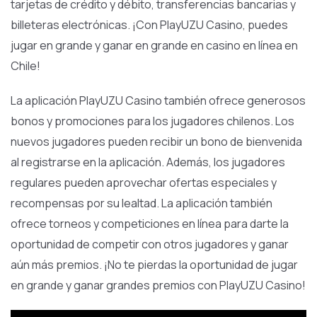
tarjetas de crédito y débito, transferencias bancarias y
billeteras electrónicas. ¡Con PlayUZU Casino, puedes
jugar en grande y ganar en grande en casino en línea en
Chile!
La aplicación PlayUZU Casino también ofrece generosos
bonos y promociones para los jugadores chilenos. Los
nuevos jugadores pueden recibir un bono de bienvenida
al registrarse en la aplicación. Además, los jugadores
regulares pueden aprovechar ofertas especiales y
recompensas por su lealtad. La aplicación también
ofrece torneos y competiciones en línea para darte la
oportunidad de competir con otros jugadores y ganar
aún más premios. ¡No te pierdas la oportunidad de jugar
en grande y ganar grandes premios con PlayUZU Casino!