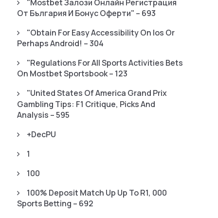
"mostbet Залози Онлайн Регистрация
От България И Бонус Оферти" – 693
"Obtain For Easy Accessibility On Ios Or
Perhaps Android! – 304
"Regulations For All Sports Activities Bets
On Mostbet Sportsbook – 123
"United States Of America Grand Prix
Gambling Tips: F1 Critique, Picks And
Analysis – 595
+decPU
1
100
100% Deposit Match Up Up To R1, 000
Sports Betting – 692