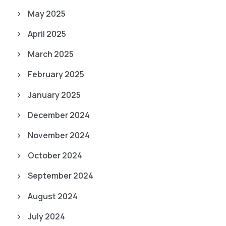
May 2025
April 2025
March 2025
February 2025
January 2025
December 2024
November 2024
October 2024
September 2024
August 2024
July 2024