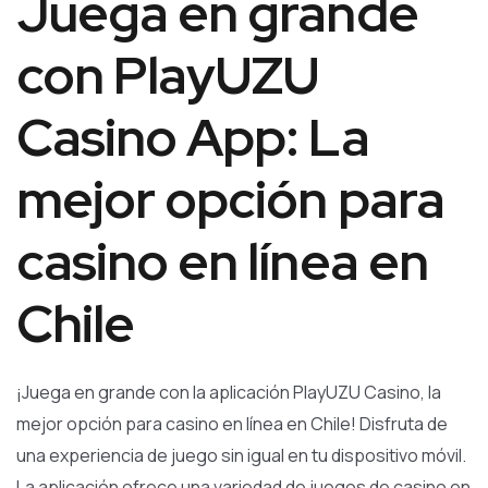
Juega en grande
con PlayUZU
Casino App: La
mejor opción para
casino en línea en
Chile
¡Juega en grande con la aplicación PlayUZU Casino, la
mejor opción para casino en línea en Chile! Disfruta de
una experiencia de juego sin igual en tu dispositivo móvil.
La aplicación ofrece una variedad de juegos de casino en