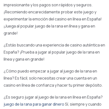
impresionante y los pagos son rápidos y seguros.
¡Recomiendo encarecidamente probar este juego y
experimentar la emoción del casino en línea en España!
¡Juega al popular juego de la rana en línea y gana en
grande!
¿Estás buscando una experiencia de casino auténtica en
España? ¡Prueba a jugar al popular juego de la rana en
línea y gana en grande!
¿Cómo puedo empezar a jugar al juego de la rana en
línea? Es fácil, solo necesitas crear una cuenta en un
casino en línea de confianza y hacer tu primer depósito.
¿Es seguro jugar al juego de la rana en línea en España?
juego de la rana para ganar dinero
Sí, siempre y cuando