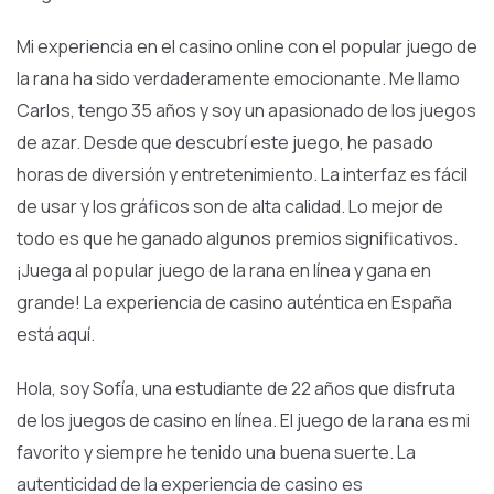
Mi experiencia en el casino online con el popular juego de
la rana ha sido verdaderamente emocionante. Me llamo
Carlos, tengo 35 años y soy un apasionado de los juegos
de azar. Desde que descubrí este juego, he pasado
horas de diversión y entretenimiento. La interfaz es fácil
de usar y los gráficos son de alta calidad. Lo mejor de
todo es que he ganado algunos premios significativos.
¡Juega al popular juego de la rana en línea y gana en
grande! La experiencia de casino auténtica en España
está aquí.
Hola, soy Sofía, una estudiante de 22 años que disfruta
de los juegos de casino en línea. El juego de la rana es mi
favorito y siempre he tenido una buena suerte. La
autenticidad de la experiencia de casino es