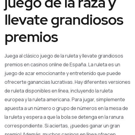
juego de la raza y
llevate grandiosos
premios
Juega al clásico juego de la ruleta y llevate grandiosos
premios en casinos online de España. La ruleta es un
juego de azar emocionante y entretenido que puede
ofrecerte ganancias lucrativas. Hay diferentes versiones
de ruleta disponibles en línea, incluyendo la ruleta
europea y la ruleta americana. Para jugar, simplemente
apuesta a un número o grupo de números en la mesa de
la ruleta y espera a que la bola se detenga en la ranura
correspondiente. Si aciertas, ¡puedes ganar un gran
premio! Además, muchos casinos en línea ofrecen