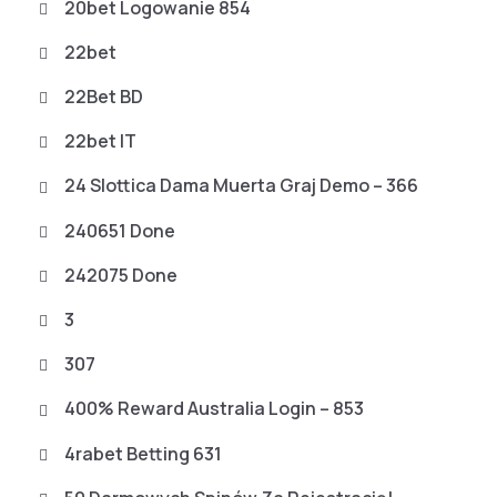
20bet Logowanie 854
22bet
22Bet BD
22bet IT
24 Slottica Dama Muerta Graj Demo – 366
240651 Done
242075 Done
3
307
400% Reward Australia Login – 853
4rabet Betting 631