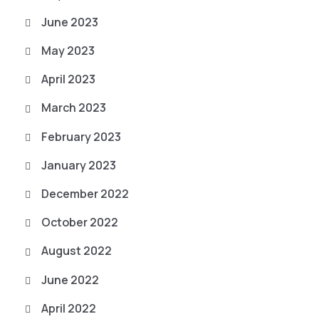
June 2023
May 2023
April 2023
March 2023
February 2023
January 2023
December 2022
October 2022
August 2022
June 2022
April 2022