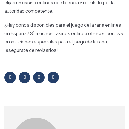
elijas un casino en línea con licencia y regulado por la
autoridad competente.
¿Hay bonos disponibles para el juego de la rana en línea
en España? Sí, muchos casinos en línea ofrecen bonos y
promociones especiales para el juego de la rana,
¡asegúrate de revisarlos!