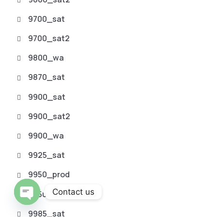
9700_sat
9700_sat2
9800_wa
9870_sat
9900_sat
9900_sat2
9900_wa
9925_sat
9950_prod
Contact us
9950_wa
O
9985_sat