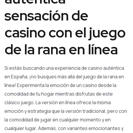
sensación de
casino con el juego
de la rana en línea
Si estás buscando una experiencia de casino auténtica
en España, ¡no busques más allá del juego de la rana en
línea! Experimenta la emoción de un casino desde la
comodidad de tu hogar mientras disfrutas de este
clásico juego. La versión en línea ofrece la misma
emoción y estrategia que la versión tradicional, pero con
la comodidad de jugar en cualquier momento y en
cualquier lugar. Además, con variantes emocionantes y