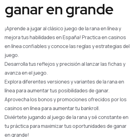
ganar en grande
¡Aprende a jugar al clásico juego de la rana en línea y
mejora tus habilidades en España! Practica en casinos
en línea confiables y conoce las reglas y estrategias del
juego.
Desarrolla tus reflejos y precisión al lanzar las fichas y
avanza en el juego.
Explora diferentes versiones y variantes de la rana en
línea para aumentar tus posibilidades de ganar.
Aprovecha los bonos y promociones ofrecidos por los
casinos en línea para aumentar tu bankroll.
Diviértete jugando al juego de la rana y sé constante en
tu práctica para maximizar tus oportunidades de ganar
en grande!