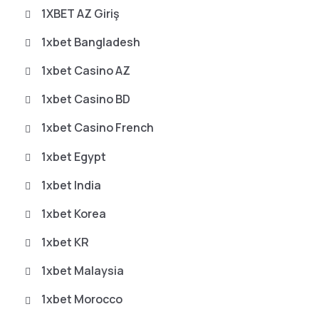
1XBET AZ Giriş
1xbet Bangladesh
1xbet Casino AZ
1xbet Casino BD
1xbet Casino French
1xbet Egypt
1xbet India
1xbet Korea
1xbet KR
1xbet Malaysia
1xbet Morocco