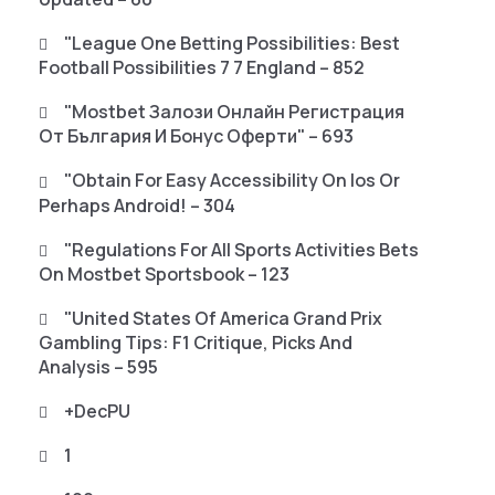
"League One Betting Possibilities: Best
Football Possibilities 7 7 England – 852
"mostbet Залози Онлайн Регистрация
От България И Бонус Оферти" – 693
"Obtain For Easy Accessibility On Ios Or
Perhaps Android! – 304
"Regulations For All Sports Activities Bets
On Mostbet Sportsbook – 123
"United States Of America Grand Prix
Gambling Tips: F1 Critique, Picks And
Analysis – 595
+decPU
1