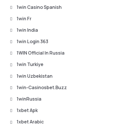
1win Casino Spanish
1win Fr
1win India
1win Login 363
1WIN Official In Russia
1win Turkiye
1win Uzbekistan
1win-Casinosbet.buzz
1winRussia
1xbet Apk
1xbet Arabic