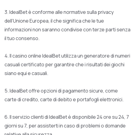
3. IdealBet è conforme alle normative sulla privacy
dell’Unione Europea, il che significa che le tue
informazioni non saranno condivise con terze parti senza
il tuo consenso.
4. Il casino online IdealBet utilizza un generatore di numeri
casuali certificato per garantire che i risultati dei giochi
siano equi e casuali.
5. IdealBet offre opzioni di pagamento sicure, come
carte di credito, carte di debito e portafogli elettronici.
6. Il servizio clienti di IdealBet è disponibile 24 ore su 24, 7
giorni su 7, per assisterti in caso di problemi o domande
relative alla sicurezza.