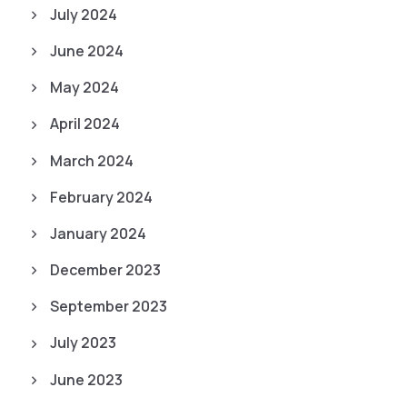
July 2024
June 2024
May 2024
April 2024
March 2024
February 2024
January 2024
December 2023
September 2023
July 2023
June 2023