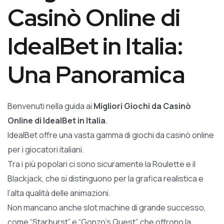
Casinò Online di
IdealBet in Italia:
Una Panoramica
Benvenuti nella guida ai
Migliori Giochi da Casinò
Online di IdealBet in Italia
.
IdealBet offre una vasta gamma di giochi da casinò online
per i giocatori italiani.
Tra i più popolari ci sono sicuramente la Roulette e il
Blackjack, che si distinguono per la grafica realistica e
l’alta qualità delle animazioni.
Non mancano anche slot machine di grande successo,
come “Starburst” e “Gonzo’s Quest”, che offrono la