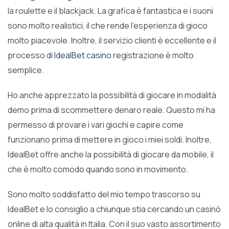
la roulette e il blackjack. La grafica è fantastica e i suoni
sono molto realistici, il che rende l’esperienza di gioco
molto piacevole. Inoltre, il servizio clienti è eccellente e il
processo di
IdealBet casino
registrazione è molto
semplice.
Ho anche apprezzato la possibilità di giocare in modalità
demo prima di scommettere denaro reale. Questo mi ha
permesso di provare i vari giochi e capire come
funzionano prima di mettere in gioco i miei soldi. Inoltre,
IdealBet offre anche la possibilità di giocare da mobile, il
che è molto comodo quando sono in movimento.
Sono molto soddisfatto del mio tempo trascorso su
IdealBet e lo consiglio a chiunque stia cercando un casinò
online di alta qualità in Italia. Con il suo vasto assortimento