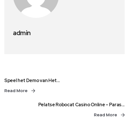
admin
Speel het Demo van Het...
Read More
Pelatse Robocat Casino Online – Paras...
Read More