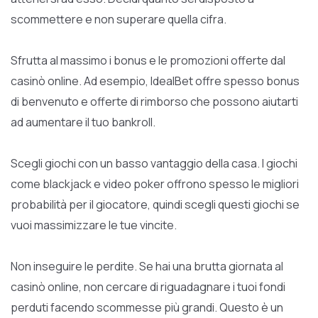
scommettere e non superare quella cifra.
Sfrutta al massimo i bonus e le promozioni offerte dal
casinò online. Ad esempio, IdealBet offre spesso bonus
di benvenuto e offerte di rimborso che possono aiutarti
ad aumentare il tuo bankroll.
Scegli giochi con un basso vantaggio della casa. I giochi
come blackjack e video poker offrono spesso le migliori
probabilità per il giocatore, quindi scegli questi giochi se
vuoi massimizzare le tue vincite.
Non inseguire le perdite. Se hai una brutta giornata al
casinò online, non cercare di riguadagnare i tuoi fondi
perduti facendo scommesse più grandi. Questo è un