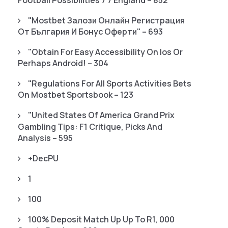
"mostbet Залози Онлайн Регистрация
От България И Бонус Оферти" – 693
"Obtain For Easy Accessibility On Ios Or
Perhaps Android! – 304
"Regulations For All Sports Activities Bets
On Mostbet Sportsbook – 123
"United States Of America Grand Prix
Gambling Tips: F1 Critique, Picks And
Analysis – 595
+decPU
1
100
100% Deposit Match Up Up To R1, 000