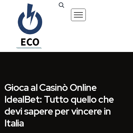
Gioca al Casinò Online
IdealBet: Tutto quello che
devi sapere per vincere in
Italia