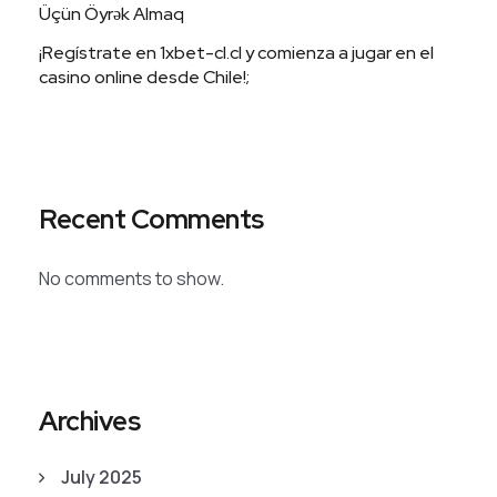
Üçün Öyrək Almaq
¡Regístrate en 1xbet-cl.cl y comienza a jugar en el
casino online desde Chile!;
Recent Comments
No comments to show.
Archives
July 2025