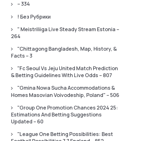
– 334
! Без Рубрики
"️ Meistriliiga Live Steady Stream Estonia –
264
"chittagong Bangladesh, Map, History, &
Facts – 3
"fc Seoul Vs Jeju United Match Prediction
& Betting Guidelines With Live Odds – 807
"gmina Nowa Sucha Accommodations &
Homes Masovian Voivodeship, Poland" – 506
"Group One Promotion Chances 2024 25:
Estimations And Betting Suggestions
Updated – 60
"League One Betting Possibilities: Best
Football Possibilities 7 7 England – 852