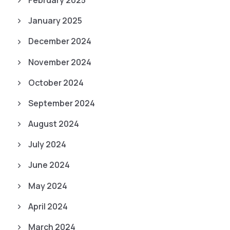
January 2025
December 2024
November 2024
October 2024
September 2024
August 2024
July 2024
June 2024
May 2024
April 2024
March 2024