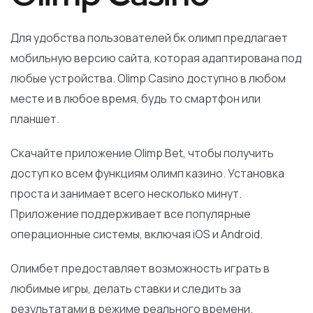
Для удобства пользователей бк олимп предлагает
мобильную версию сайта, которая адаптирована под
любые устройства. Olimp Casino доступно в любом
месте и в любое время, будь то смартфон или
планшет.
Скачайте приложение Olimp Bet, чтобы получить
доступ ко всем функциям олимп казино. Установка
проста и занимает всего несколько минут.
Приложение поддерживает все популярные
операционные системы, включая iOS и Android.
Олимбет предоставляет возможность играть в
любимые игры, делать ставки и следить за
результатами в режиме реального времени.