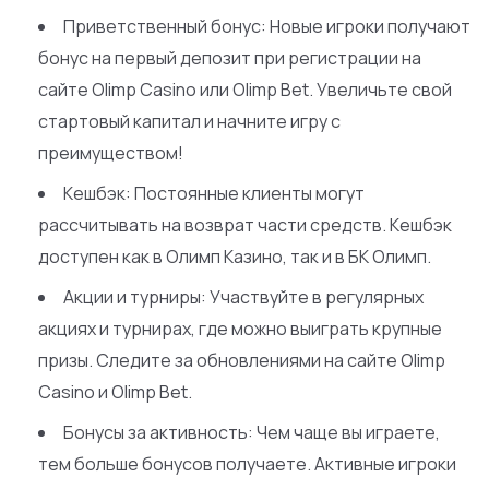
Приветственный бонус: Новые игроки получают
бонус на первый депозит при регистрации на
сайте Olimp Casino или Olimp Bet. Увеличьте свой
стартовый капитал и начните игру с
преимуществом!
Кешбэк: Постоянные клиенты могут
рассчитывать на возврат части средств. Кешбэк
доступен как в Олимп Казино, так и в БК Олимп.
Акции и турниры: Участвуйте в регулярных
акциях и турнирах, где можно выиграть крупные
призы. Следите за обновлениями на сайте Olimp
Casino и Olimp Bet.
Бонусы за активность: Чем чаще вы играете,
тем больше бонусов получаете. Активные игроки