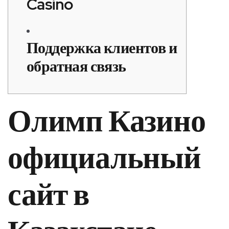
Casino
Поддержка клиентов и
обратная связь
Олимп Казино
официальный
сайт в