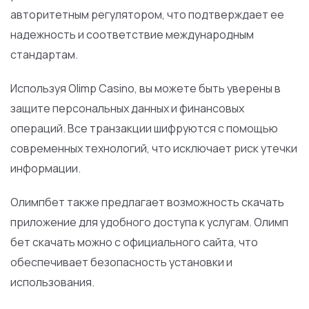
авторитетным регулятором, что подтверждает ее
надежность и соответствие международным
стандартам.
Используя Olimp Casino, вы можете быть уверены в
защите персональных данных и финансовых
операций. Все транзакции шифруются с помощью
современных технологий, что исключает риск утечки
информации.
Олимпбет также предлагает возможность скачать
приложение для удобного доступа к услугам. Олимп
бет скачать можно с официального сайта, что
обеспечивает безопасность установки и
использования.