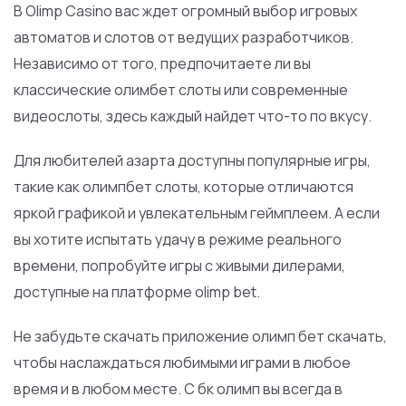
В Olimp Casino вас ждет огромный выбор игровых
автоматов и слотов от ведущих разработчиков.
Независимо от того, предпочитаете ли вы
классические олимбет слоты или современные
видеослоты, здесь каждый найдет что-то по вкусу.
Для любителей азарта доступны популярные игры,
такие как олимпбет слоты, которые отличаются
яркой графикой и увлекательным геймплеем. А если
вы хотите испытать удачу в режиме реального
времени, попробуйте игры с живыми дилерами,
доступные на платформе olimp bet.
Не забудьте скачать приложение олимп бет скачать,
чтобы наслаждаться любимыми играми в любое
время и в любом месте. С бк олимп вы всегда в