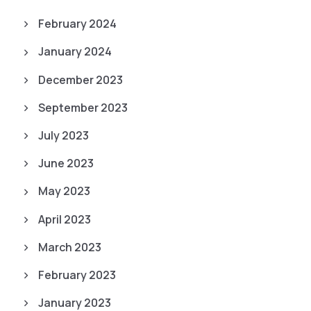
February 2024
January 2024
December 2023
September 2023
July 2023
June 2023
May 2023
April 2023
March 2023
February 2023
January 2023