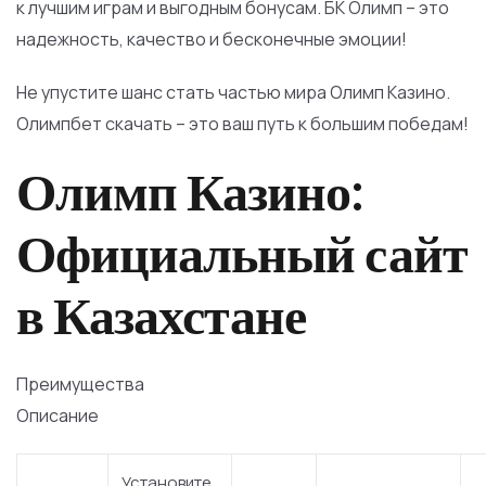
к лучшим играм и выгодным бонусам. БК Олимп – это
надежность, качество и бесконечные эмоции!
Не упустите шанс стать частью мира Олимп Казино.
Олимпбет скачать – это ваш путь к большим победам!
Олимп Казино:
Официальный сайт
в Казахстане
Преимущества
Описание
Установите