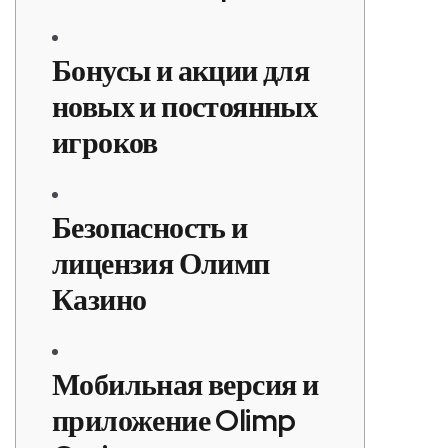
Бонусы и акции для
новых и постоянных
игроков
Безопасность и
лицензия Олимп
Казино
Мобильная версия и
приложение Olimp