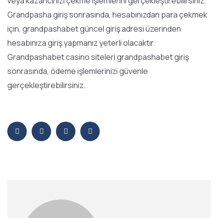
veya kazancınızı çekme işlemlerini gerçekleştirebilirsiniz.
Grandpasha giriş sonrasında, hesabınızdan para çekmek
için, grandpashabet güncel giriş adresi üzerinden
hesabınıza giriş yapmanız yeterli olacaktır.
Grandpashabet casino siteleri grandpashabet giriş
sonrasında, ödeme işlemlerinizi güvenle
gerçekleştirebilirsiniz.