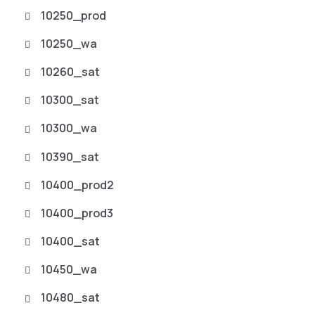
10250_prod
10250_wa
10260_sat
10300_sat
10300_wa
10390_sat
10400_prod2
10400_prod3
10400_sat
10450_wa
10480_sat