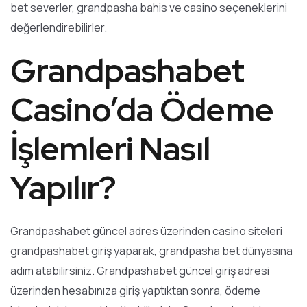
bet severler, grandpasha bahis ve casino seçeneklerini
değerlendirebilirler.
Grandpashabet
Casino’da Ödeme
İşlemleri Nasıl
Yapılır?
Grandpashabet güncel adres üzerinden casino siteleri
grandpashabet giriş yaparak, grandpasha bet dünyasına
adım atabilirsiniz. Grandpashabet güncel giriş adresi
üzerinden hesabınıza giriş yaptıktan sonra, ödeme