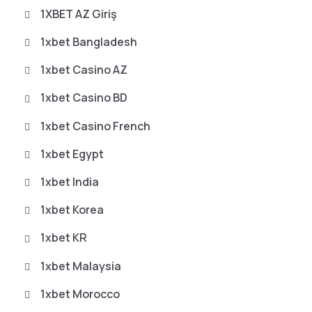
1XBET AZ Giriş
1xbet Bangladesh
1xbet Casino AZ
1xbet Casino BD
1xbet Casino French
1xbet Egypt
1xbet India
1xbet Korea
1xbet KR
1xbet Malaysia
1xbet Morocco