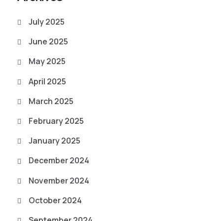
July 2025
June 2025
May 2025
April 2025
March 2025
February 2025
January 2025
December 2024
November 2024
October 2024
September 2024