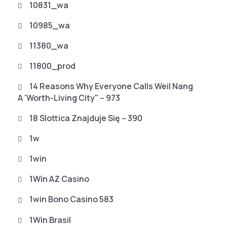
10831_wa
10985_wa
11380_wa
11800_prod
14 Reasons Why Everyone Calls Weil Nang
A 'worth-Living City" – 973
18 Slottica Znajduje Się – 390
1w
1win
1Win AZ Casino
1win Bono Casino 583
1Win Brasil