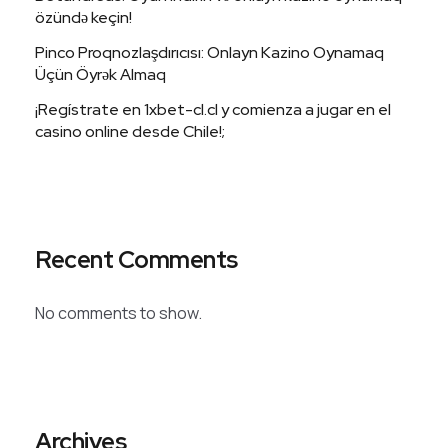
özündə keçin!
Pinco Proqnozlaşdırıcısı: Onlayn Kazino Oynamaq
Üçün Öyrək Almaq
¡Regístrate en 1xbet-cl.cl y comienza a jugar en el
casino online desde Chile!;
Recent Comments
No comments to show.
Archives