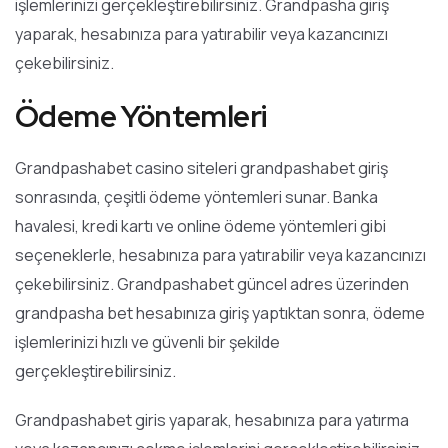
işlemlerinizi gerçekleştirebilirsiniz. Grandpasha giriş
yaparak, hesabınıza para yatırabilir veya kazancınızı
çekebilirsiniz.
Ödeme Yöntemleri
Grandpashabet casino siteleri grandpashabet giriş
sonrasında, çeşitli ödeme yöntemleri sunar. Banka
havalesi, kredi kartı ve online ödeme yöntemleri gibi
seçeneklerle, hesabınıza para yatırabilir veya kazancınızı
çekebilirsiniz. Grandpashabet güncel adres üzerinden
grandpasha bet hesabınıza giriş yaptıktan sonra, ödeme
işlemlerinizi hızlı ve güvenli bir şekilde
gerçekleştirebilirsiniz.
Grandpashabet giris yaparak, hesabınıza para yatırma