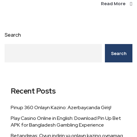
Read More
Search
Search
Recent Posts
Pinup 360 Onlayn Kazino: Azerbaycanda Giriş!
Play Casino Online in English: Download Pin Up Bet
APK for Bangladesh Gambling Experience
Betandreas: Oyun indirin və onlayn kazino oynamaq