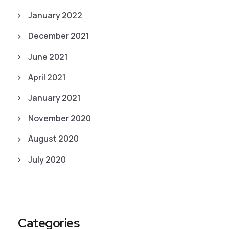
January 2022
December 2021
June 2021
April 2021
January 2021
November 2020
August 2020
July 2020
Categories