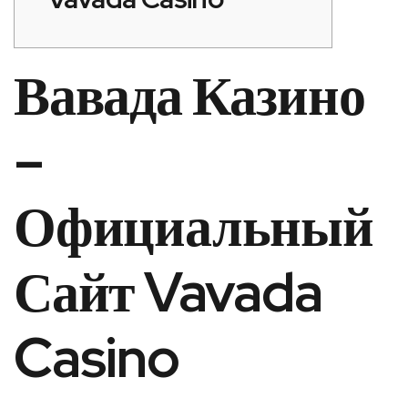
Вавада Казино
–
Официальный
Сайт Vavada
Casino