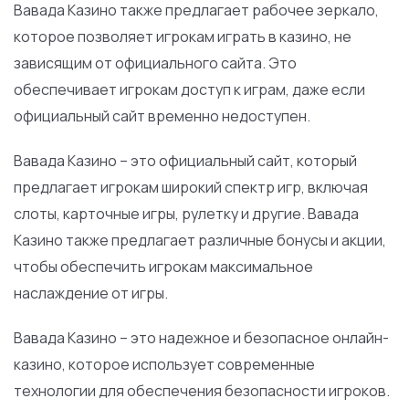
Вавада Казино также предлагает рабочее зеркало,
которое позволяет игрокам играть в казино, не
зависящим от официального сайта. Это
обеспечивает игрокам доступ к играм, даже если
официальный сайт временно недоступен.
Вавада Казино – это официальный сайт, который
предлагает игрокам широкий спектр игр, включая
слоты, карточные игры, рулетку и другие. Вавада
Казино также предлагает различные бонусы и акции,
чтобы обеспечить игрокам максимальное
наслаждение от игры.
Вавада Казино – это надежное и безопасное онлайн-
казино, которое использует современные
технологии для обеспечения безопасности игроков.