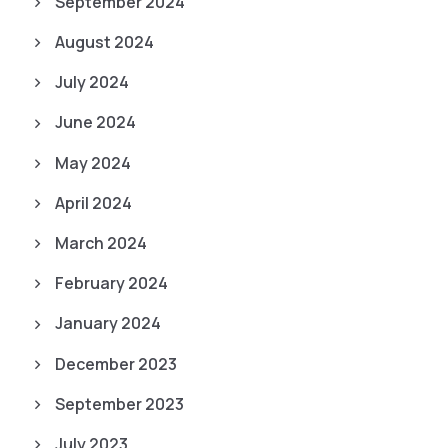
September 2024
August 2024
July 2024
June 2024
May 2024
April 2024
March 2024
February 2024
January 2024
December 2023
September 2023
July 2023