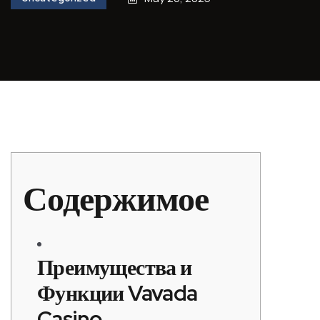
Содержимое
Преимущества и
Функции Vavada
Casino