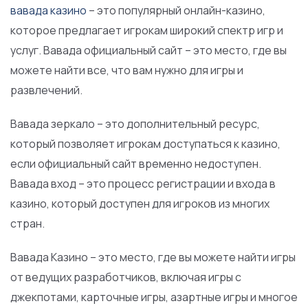
вавада казино
– это популярный онлайн-казино,
которое предлагает игрокам широкий спектр игр и
услуг. Вавада официальный сайт – это место, где вы
можете найти все, что вам нужно для игры и
развлечений.
Вавада зеркало – это дополнительный ресурс,
который позволяет игрокам доступаться к казино,
если официальный сайт временно недоступен.
Вавада вход – это процесс регистрации и входа в
казино, который доступен для игроков из многих
стран.
Вавада Казино – это место, где вы можете найти игры
от ведущих разработчиков, включая игры с
джекпотами, карточные игры, азартные игры и многое