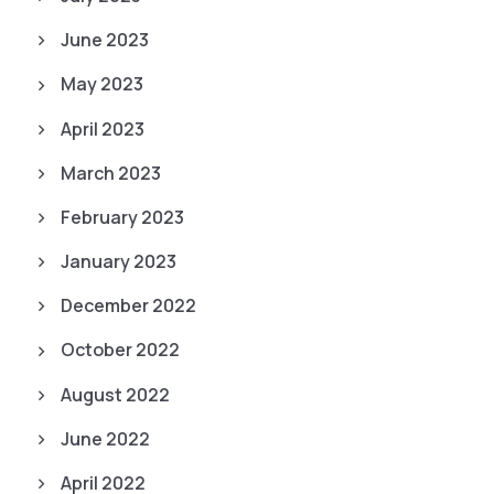
June 2023
May 2023
April 2023
March 2023
February 2023
January 2023
December 2022
October 2022
August 2022
June 2022
April 2022