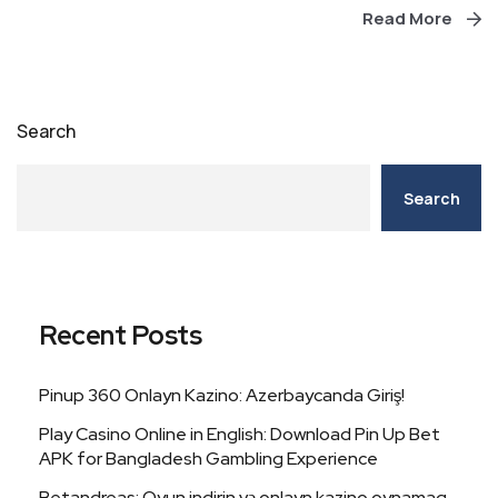
Read More
Search
Search
Recent Posts
Pinup 360 Onlayn Kazino: Azerbaycanda Giriş!
Play Casino Online in English: Download Pin Up Bet
APK for Bangladesh Gambling Experience
Betandreas: Oyun indirin və onlayn kazino oynamaq