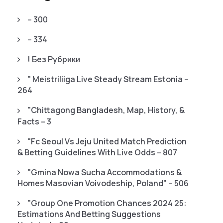
– 300
– 334
! Без Рубрики
"️ Meistriliiga Live Steady Stream Estonia –
264
"chittagong Bangladesh, Map, History, &
Facts – 3
"fc Seoul Vs Jeju United Match Prediction
& Betting Guidelines With Live Odds – 807
"gmina Nowa Sucha Accommodations &
Homes Masovian Voivodeship, Poland" – 506
"Group One Promotion Chances 2024 25:
Estimations And Betting Suggestions