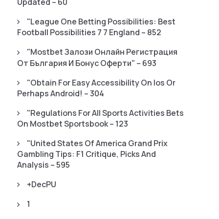
Updated – 60
"League One Betting Possibilities: Best
Football Possibilities 7 7 England – 852
"mostbet Залози Онлайн Регистрация
От България И Бонус Оферти" – 693
"Obtain For Easy Accessibility On Ios Or
Perhaps Android! – 304
"Regulations For All Sports Activities Bets
On Mostbet Sportsbook – 123
"United States Of America Grand Prix
Gambling Tips: F1 Critique, Picks And
Analysis – 595
+decPU
1