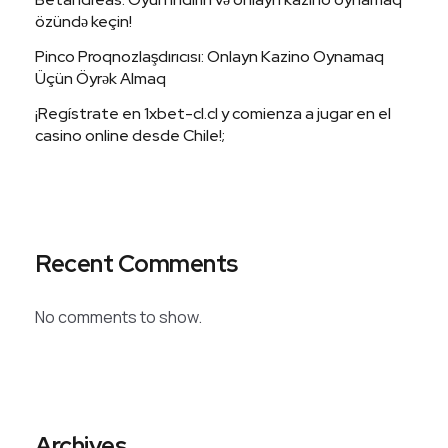
özündə keçin!
Pinco Proqnozlaşdırıcısı: Onlayn Kazino Oynamaq
Üçün Öyrək Almaq
¡Regístrate en 1xbet-cl.cl y comienza a jugar en el
casino online desde Chile!;
Recent Comments
No comments to show.
Archives