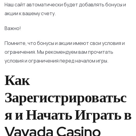
Наш сайт автоматически будет добавлять бонусы и
акции к вашему счету.
Важно!
Помните, что бонусы и акции имеют свои условия и
ограничения. Мы рекомендуем вам прочитать
условия и ограничения перед началом игры.
Как
Зарегистрироватьс
я и Начать Играть в
Vavada Casino