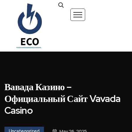
Вавада Казино –
Официальный Сайт Vavada
Casino
Uncategorized
May 26, 2025