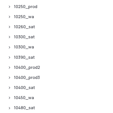
10250_prod
10250_wa
10260_sat
10300_sat
10300_wa
10390_sat
10400_prod2
10400_prod3
10400_sat
10450_wa
10480_sat