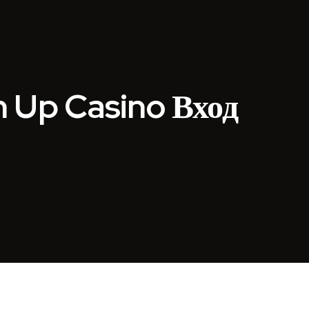
 Up Casino Вход