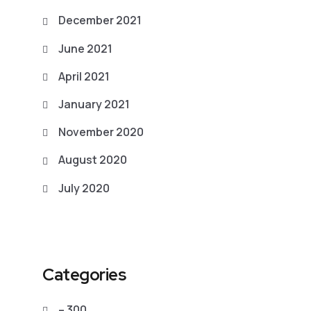
December 2021
June 2021
April 2021
January 2021
November 2020
August 2020
July 2020
Categories
– 300