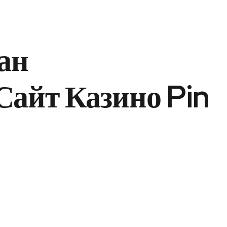
ан
айт Казино Pin