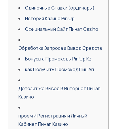
Одиночные Ставки (ординары)
История Казино Pin Up
Официальный Сайт Пинап Casino
Обработка Запроса а Вывод Средств
Бонусы а Промокоды Pin Up Kz
как Получить Промокод Пин Ап
Депозит же Вывод В Интернет Пинап
Казино
проем И Регистрация и Личный
Кабинет Пинап Казино