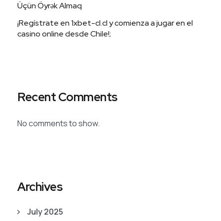
Üçün Öyrək Almaq
¡Regístrate en 1xbet-cl.cl y comienza a jugar en el
casino online desde Chile!;
Recent Comments
No comments to show.
Archives
July 2025