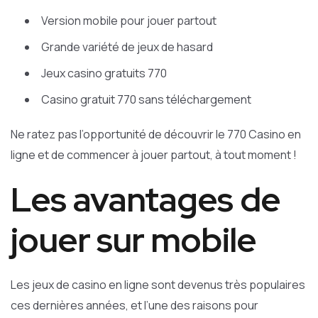
Version mobile pour jouer partout
Grande variété de jeux de hasard
Jeux casino gratuits 770
Casino gratuit 770 sans téléchargement
Ne ratez pas l’opportunité de découvrir le 770 Casino en
ligne et de commencer à jouer partout, à tout moment !
Les avantages de
jouer sur mobile
Les jeux de casino en ligne sont devenus très populaires
ces dernières années, et l’une des raisons pour