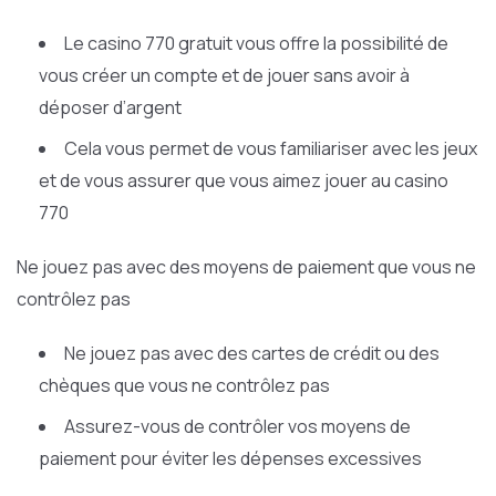
Le casino 770 gratuit vous offre la possibilité de
vous créer un compte et de jouer sans avoir à
déposer d’argent
Cela vous permet de vous familiariser avec les jeux
et de vous assurer que vous aimez jouer au casino
770
Ne jouez pas avec des moyens de paiement que vous ne
contrôlez pas
Ne jouez pas avec des cartes de crédit ou des
chèques que vous ne contrôlez pas
Assurez-vous de contrôler vos moyens de
paiement pour éviter les dépenses excessives