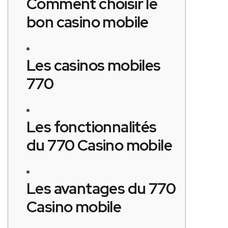
Comment choisir le
bon casino mobile
Les casinos mobiles
770
Les fonctionnalités
du 770 Casino mobile
Les avantages du 770
Casino mobile