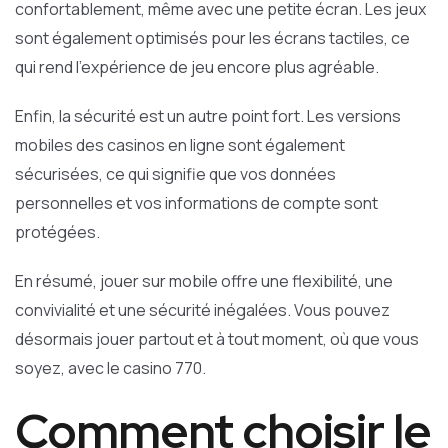
confortablement, même avec une petite écran. Les jeux
sont également optimisés pour les écrans tactiles, ce
qui rend l’expérience de jeu encore plus agréable.
Enfin, la sécurité est un autre point fort. Les versions
mobiles des casinos en ligne sont également
sécurisées, ce qui signifie que vos données
personnelles et vos informations de compte sont
protégées.
En résumé, jouer sur mobile offre une flexibilité, une
convivialité et une sécurité inégalées. Vous pouvez
désormais jouer partout et à tout moment, où que vous
soyez, avec le casino 770.
Comment choisir le