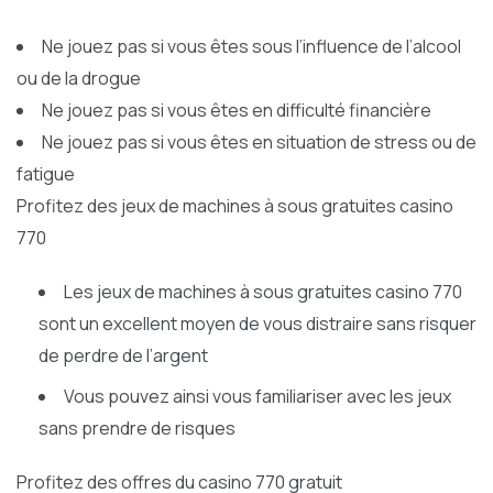
Ne jouez pas si vous êtes sous l’influence de l’alcool
ou de la drogue
Ne jouez pas si vous êtes en difficulté financière
Ne jouez pas si vous êtes en situation de stress ou de
fatigue
Profitez des jeux de machines à sous gratuites casino
770
Les jeux de machines à sous gratuites casino 770
sont un excellent moyen de vous distraire sans risquer
de perdre de l’argent
Vous pouvez ainsi vous familiariser avec les jeux
sans prendre de risques
Profitez des offres du casino 770 gratuit