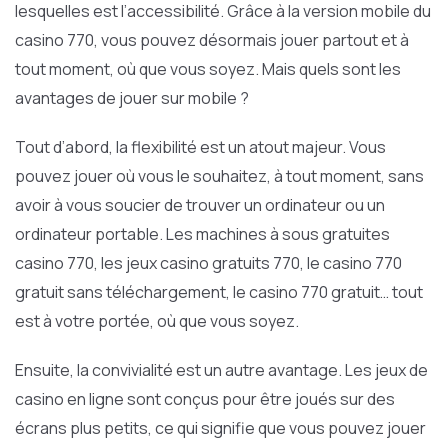
lesquelles est l’accessibilité. Grâce à la version mobile du
casino 770, vous pouvez désormais jouer partout et à
tout moment, où que vous soyez. Mais quels sont les
avantages de jouer sur mobile ?
Tout d’abord, la flexibilité est un atout majeur. Vous
pouvez jouer où vous le souhaitez, à tout moment, sans
avoir à vous soucier de trouver un ordinateur ou un
ordinateur portable. Les machines à sous gratuites
casino 770, les jeux casino gratuits 770, le casino 770
gratuit sans téléchargement, le casino 770 gratuit… tout
est à votre portée, où que vous soyez.
Ensuite, la convivialité est un autre avantage. Les jeux de
casino en ligne sont conçus pour être joués sur des
écrans plus petits, ce qui signifie que vous pouvez jouer