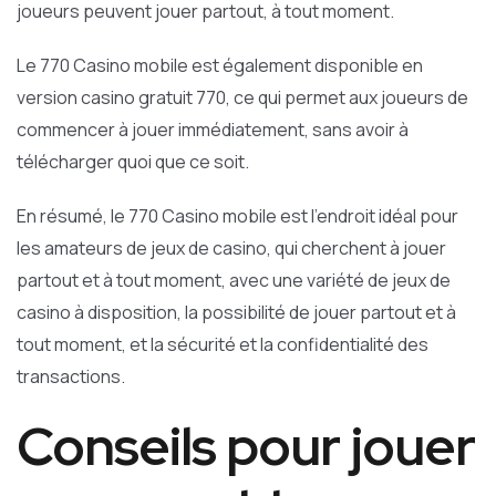
joueurs peuvent jouer partout, à tout moment.
Le 770 Casino mobile est également disponible en
version casino gratuit 770, ce qui permet aux joueurs de
commencer à jouer immédiatement, sans avoir à
télécharger quoi que ce soit.
En résumé, le 770 Casino mobile est l’endroit idéal pour
les amateurs de jeux de casino, qui cherchent à jouer
partout et à tout moment, avec une variété de jeux de
casino à disposition, la possibilité de jouer partout et à
tout moment, et la sécurité et la confidentialité des
transactions.
Conseils pour jouer