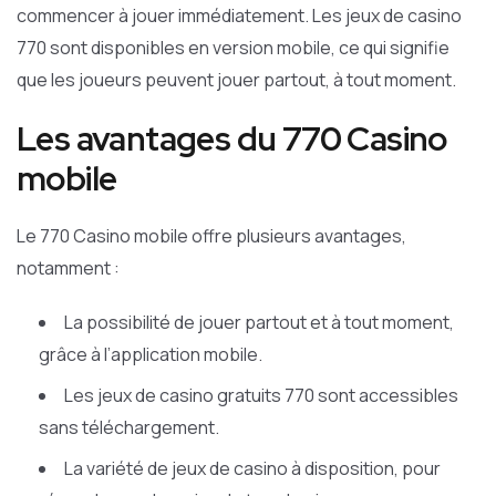
commencer à jouer immédiatement. Les jeux de casino
770 sont disponibles en version mobile, ce qui signifie
que les joueurs peuvent jouer partout, à tout moment.
Les avantages du 770 Casino
mobile
Le 770 Casino mobile offre plusieurs avantages,
notamment :
La possibilité de jouer partout et à tout moment,
grâce à l’application mobile.
Les jeux de casino gratuits 770 sont accessibles
sans téléchargement.
La variété de jeux de casino à disposition, pour