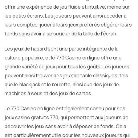
offrir une expérience de jeu fluide et intuitive, même sur
les petits écrans. Les joueurs peuvent ainsi accéder à
leurs comptes, jouer à leurs jeux préférés et gérer leurs
fonds sans avoir à se soucier de la taille de l’écran.
Les jeux de hasard sont une partie intégrante de la
culture populaire, et le 770 Casino en ligne offre une
grande variété de jeux pour tous les goûts. Les joueurs
peuvent ainsi trouver des jeux de table classiques, tels
que le blackjack et le roulette, ainsi que des jeux de
machines à sous et des jeux de cartes.
Le 770 Casino en ligne est également connu pour ses
jeux casino gratuits 770, qui permettent aux joueurs de
découvrir les jeux sans avoir à déposer de fonds. Cela
est particulièrement utile pour les nouveaux joueurs qui