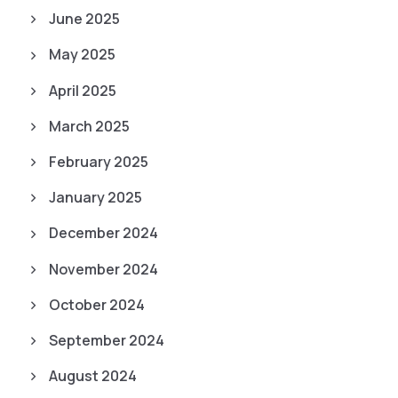
June 2025
May 2025
April 2025
March 2025
February 2025
January 2025
December 2024
November 2024
October 2024
September 2024
August 2024