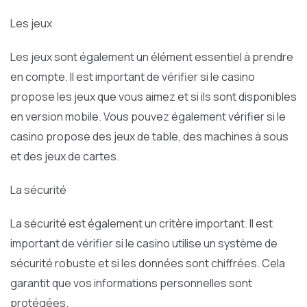
Les jeux
Les jeux sont également un élément essentiel à prendre
en compte. Il est important de vérifier si le casino
propose les jeux que vous aimez et si ils sont disponibles
en version mobile. Vous pouvez également vérifier si le
casino propose des jeux de table, des machines à sous
et des jeux de cartes.
La sécurité
La sécurité est également un critère important. Il est
important de vérifier si le casino utilise un système de
sécurité robuste et si les données sont chiffrées. Cela
garantit que vos informations personnelles sont
protégées.