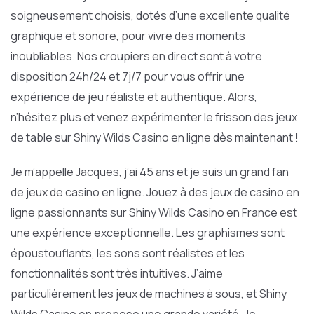
soigneusement choisis, dotés d’une excellente qualité
graphique et sonore, pour vivre des moments
inoubliables. Nos croupiers en direct sont à votre
disposition 24h/24 et 7j/7 pour vous offrir une
expérience de jeu réaliste et authentique. Alors,
n’hésitez plus et venez expérimenter le frisson des jeux
de table sur Shiny Wilds Casino en ligne dès maintenant !
Je m’appelle Jacques, j’ai 45 ans et je suis un grand fan
de jeux de casino en ligne. Jouez à des jeux de casino en
ligne passionnants sur Shiny Wilds Casino en France est
une expérience exceptionnelle. Les graphismes sont
époustouflants, les sons sont réalistes et les
fonctionnalités sont très intuitives. J’aime
particulièrement les jeux de machines à sous, et Shiny
Wilds Casino en propose une grande variété. Je