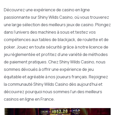
Découvrez une expérience de casino en ligne
passionnante sur Shiny Wilds Casino, où vous trouverez
une large sélection des meilleurs jeux de casino. Plongez
dans l’univers des machines à sous et testez vos
compétences aux tables de blackjack, de roulette et de
poker. Jouez en toute sécurité grâce à notre licence de
jeu réglementée et profitez d’une variété de méthodes
de paiement pratiques. Chez Shiny Wilds Casino, nous
sommes dévoués à offrir une expérience de jeu
équitable et agréable à nos joueurs français. Rejoignez
la communauté Shiny Wilds Casino dès aujourd’hui et
découvrez pourquoi nous sommes l’un des meilleurs
casinos en ligne en France.