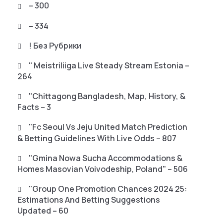
– 300
– 334
! Без Рубрики
"️ Meistriliiga Live Steady Stream Estonia –
264
"chittagong Bangladesh, Map, History, &
Facts – 3
"fc Seoul Vs Jeju United Match Prediction
& Betting Guidelines With Live Odds – 807
"gmina Nowa Sucha Accommodations &
Homes Masovian Voivodeship, Poland" – 506
"Group One Promotion Chances 2024 25:
Estimations And Betting Suggestions
Updated – 60