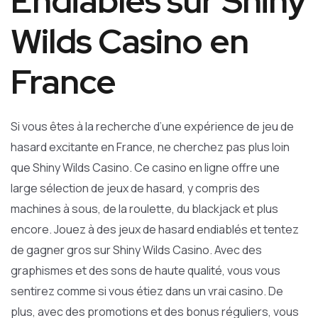
Endiablés sur Shiny
Wilds Casino en
France
Si vous êtes à la recherche d’une expérience de jeu de
hasard excitante en France, ne cherchez pas plus loin
que Shiny Wilds Casino. Ce casino en ligne offre une
large sélection de jeux de hasard, y compris des
machines à sous, de la roulette, du blackjack et plus
encore. Jouez à des jeux de hasard endiablés et tentez
de gagner gros sur Shiny Wilds Casino. Avec des
graphismes et des sons de haute qualité, vous vous
sentirez comme si vous étiez dans un vrai casino. De
plus, avec des promotions et des bonus réguliers, vous