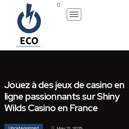
Jouez à des jeux de casino en
ligne passionnants sur Shiny
Wilds Casino en France
Uncategorized
May 21, 2025