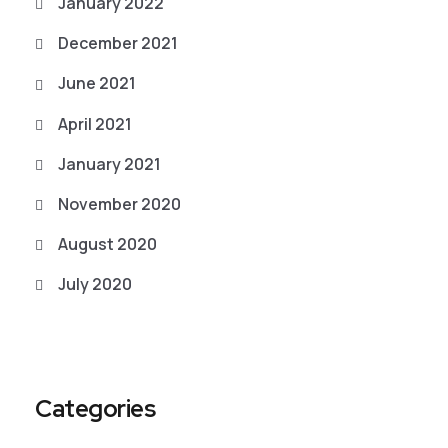
January 2022
December 2021
June 2021
April 2021
January 2021
November 2020
August 2020
July 2020
Categories