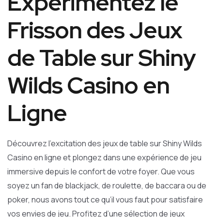
Expérimentez le
Frisson des Jeux
de Table sur Shiny
Wilds Casino en
Ligne
Découvrez l’excitation des jeux de table sur Shiny Wilds
Casino en ligne et plongez dans une expérience de jeu
immersive depuis le confort de votre foyer. Que vous
soyez un fan de blackjack, de roulette, de baccara ou de
poker, nous avons tout ce qu’il vous faut pour satisfaire
vos envies de jeu. Profitez d’une sélection de jeux