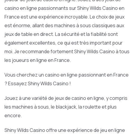
casino en ligne passionnants sur Shiny Wilds Casino en
France est une expérience incroyable. Le choix de jeux
est énorme, allant des machines à sous classiques aux
jeux de table en direct. La sécurité et la fiabilité sont
également excellentes, ce qui est très important pour
moi. Je recommande fortement Shiny Wilds Casino à tous
les joueurs en ligne en France.
Vous cherchez un casino en ligne passionnant en France
? Essayez Shiny Wilds Casino !
Jouez à une variété de jeux de casino en ligne, y compris
les machines à sous, le blackjack, la roulette et plus
encore.
Shiny Wilds Casino offre une expérience de jeu en ligne