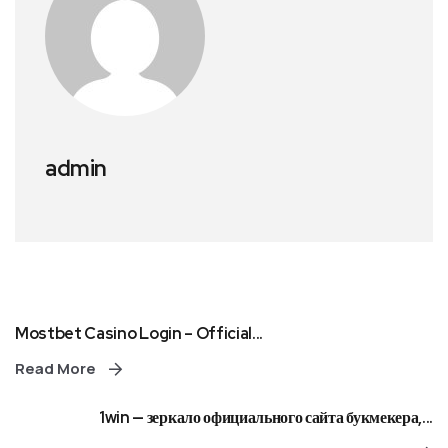
admin
Mostbet Casino Login – Official...
Read More
1win — зеркало официального сайта букмекера,...