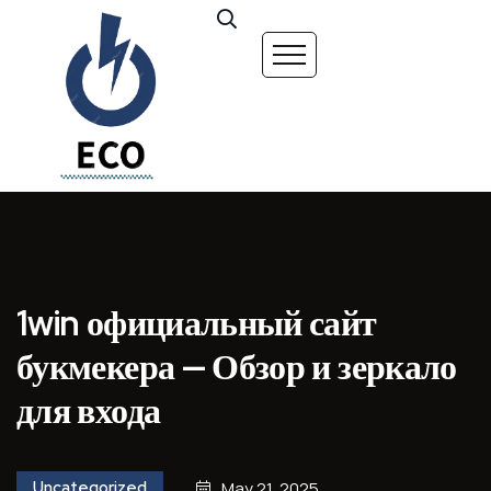
1win официальный сайт
букмекера — Обзор и зеркало
для входа
Uncategorized
May 21, 2025