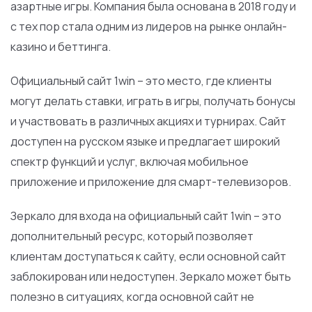
азартные игры. Компания была основана в 2018 году и
с тех пор стала одним из лидеров на рынке онлайн-
казино и беттинга.
Официальный сайт 1win – это место, где клиенты
могут делать ставки, играть в игры, получать бонусы
и участвовать в различных акциях и турнирах. Сайт
доступен на русском языке и предлагает широкий
спектр функций и услуг, включая мобильное
приложение и приложение для смарт-телевизоров.
Зеркало для входа на официальный сайт 1win – это
дополнительный ресурс, который позволяет
клиентам доступаться к сайту, если основной сайт
заблокирован или недоступен. Зеркало может быть
полезно в ситуациях, когда основной сайт не