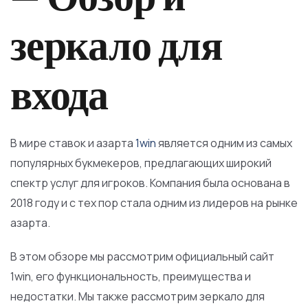
зеркало для
входа
В мире ставок и азарта
1win
является одним из самых
популярных букмекеров, предлагающих широкий
спектр услуг для игроков. Компания была основана в
2018 году и с тех пор стала одним из лидеров на рынке
азарта.
В этом обзоре мы рассмотрим официальный сайт
1win, его функциональность, преимущества и
недостатки. Мы также рассмотрим зеркало для