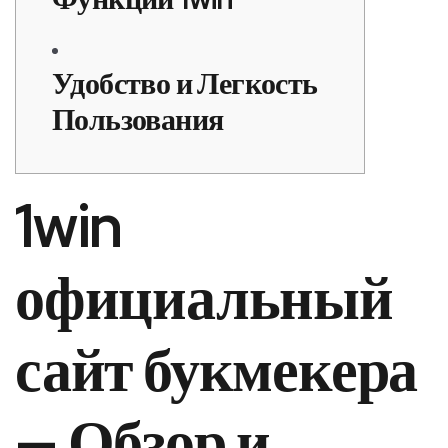
Удобство и Легкость
Пользования
1win
официальный
сайт букмекера
— Обзор и