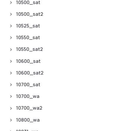
10500_sat
10500_sat2
10525_sat
10550_sat
10550_sat2
10600_sat
10600_sat2
10700_sat
10700_wa
10700_wa2
10800_wa