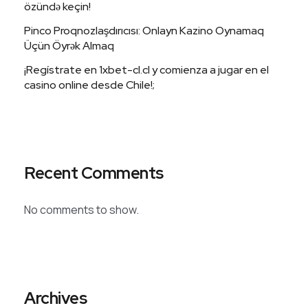
özündə keçin!
Pinco Proqnozlaşdırıcısı: Onlayn Kazino Oynamaq
Üçün Öyrək Almaq
¡Regístrate en 1xbet-cl.cl y comienza a jugar en el
casino online desde Chile!;
Recent Comments
No comments to show.
Archives