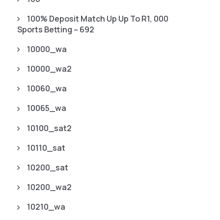
100% Deposit Match Up Up To R1, 000
Sports Betting – 692
10000_wa
10000_wa2
10060_wa
10065_wa
10100_sat2
10110_sat
10200_sat
10200_wa2
10210_wa