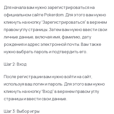
Для начала вам нужно зарегистрироваться на
официальном сайте Pokerdom. Для этого вам нужно
кликнуть на кнопку “Зарегистрироваться” в верхнем
правом углу страницы. Затем вам нужно ввести свои
личные данные, включая имя, фамилию, дату
рождения и адрес электронной почты. Вам также
нужно выбрать пароль и подтвердить его.
Шаг 2: Вход
После регистрации вам нужно войти на сайт,
используя ваш логин и пароль. Для этого вам нужно
кликнуть на кнопку “Вход” в верхнем правом углу
страницы и ввести свои данные.
Шаг 3: Выбор игры