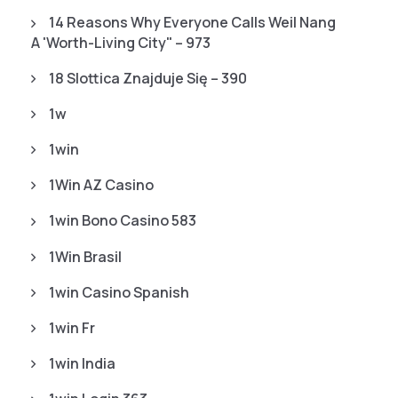
14 Reasons Why Everyone Calls Weil Nang
A 'worth-Living City" – 973
18 Slottica Znajduje Się – 390
1w
1win
1Win AZ Casino
1win Bono Casino 583
1Win Brasil
1win Casino Spanish
1win Fr
1win India