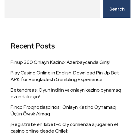
Search
Recent Posts
Pinup 360 Onlayn Kazino: Azerbaycanda Giriş!
Play Casino Online in English: Download Pin Up Bet
APK for Bangladesh Gambling Experience
Betandreas: Oyun indirin və onlayn kazino oynamaq
özündə keçin!
Pinco Proqnozlaşdırıcısı: Onlayn Kazino Oynamaq
Üçün Öyrək Almaq
¡Regístrate en 1xbet-cl.cl y comienza a jugar en el
casino online desde Chile!;