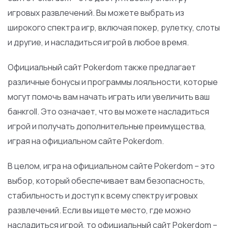
игровых развлечений. Вы можете выбрать из
широкого спектра игр, включая покер, рулетку, слоты
и другие, и насладиться игрой в любое время.
Официальный сайт Pokerdom также предлагает
различные бонусы и программы лояльности, которые
могут помочь вам начать играть или увеличить ваш
банкroll. Это означает, что вы можете насладиться
игрой и получать дополнительные преимущества,
играя на официальном сайте Pokerdom.
В целом, игра на официальном сайте Pokerdom – это
выбор, который обеспечивает вам безопасность,
стабильность и доступ к всему спектру игровых
развлечений. Если вы ищете место, где можно
насладиться игрой, то официальный сайт Pokerdom –