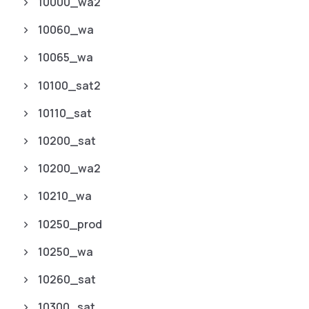
10000_wa2
10060_wa
10065_wa
10100_sat2
10110_sat
10200_sat
10200_wa2
10210_wa
10250_prod
10250_wa
10260_sat
10300_sat