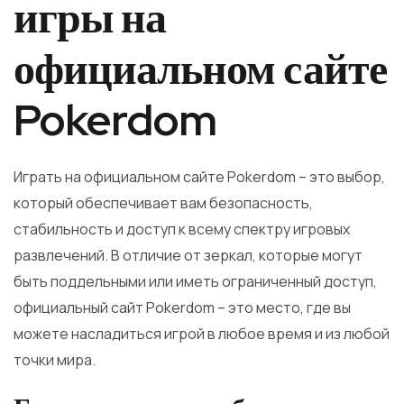
игры на
официальном сайте
Pokerdom
Играть на официальном сайте Pokerdom – это выбор,
который обеспечивает вам безопасность,
стабильность и доступ к всему спектру игровых
развлечений. В отличие от зеркал, которые могут
быть поддельными или иметь ограниченный доступ,
официальный сайт Pokerdom – это место, где вы
можете насладиться игрой в любое время и из любой
точки мира.