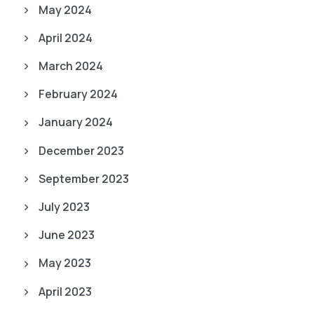
May 2024
April 2024
March 2024
February 2024
January 2024
December 2023
September 2023
July 2023
June 2023
May 2023
April 2023