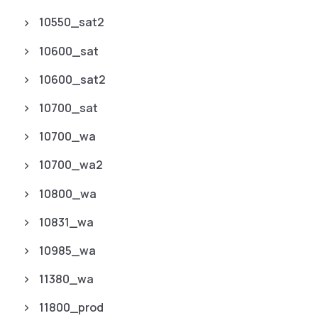
10550_sat2
10600_sat
10600_sat2
10700_sat
10700_wa
10700_wa2
10800_wa
10831_wa
10985_wa
11380_wa
11800_prod