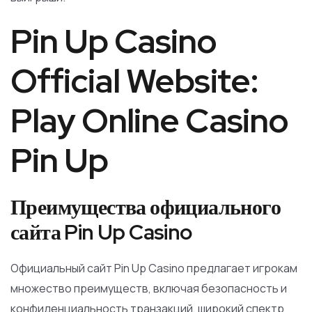
Pin Up Casino
Official Website:
Play Online Casino
Pin Up
Преимущества официального
сайта Pin Up Casino
Официальный сайт Pin Up Casino предлагает игрокам
множество преимуществ, включая безопасность и
конфиденциальность транзакций, широкий спектр