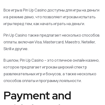
Все игры в Pin Up Casino доступны для игры на деньги
и в режиме демо, что позволяет игрокам испытать
игры перед тем, как начать играть на деньги.
Pin Up Casino также предлагает несколько способов
оплаты, включая Visa, Mastercard, Maestro, Neteller,
Skrill и другие.
В целом, Pin Up Casino – это отличное онлайн казино,
которое предлагает игрокам широкий спектр
развлекательных игр и бонусов, а также несколько
способов оплаты и программу лояльности.
Payment and