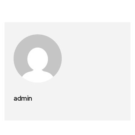
admin