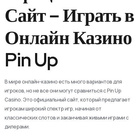
Сайт – Играть в
Онлайн Казино
Pin Up
В мире онлайн-казино есть много вариантов для
игроков, но не все они могут сравниться с Pin Up
Casino. Это официальный сайт, который предлагает
игрокам широкий спектр игр, начиная от
классических слотов и заканчивая живыми играми с
дилерами.