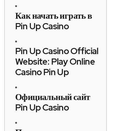
Как начать играть в
Pin Up Casino
Pin Up Casino Official
Website: Play Online
Casino Pin Up
Официальный сайт
Pin Up Casino