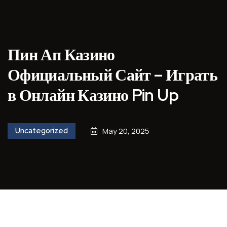
Пин Ап Казино
Официальный Сайт – Играть
в Онлайн Казино Pin Up
Uncategorized
May 20, 2025