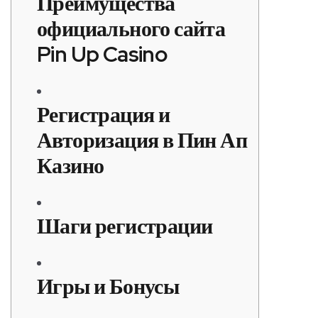
Преимущества
официального сайта
Pin Up Casino
Регистрация и
Авторизация в Пин Ап
Казино
Шаги регистрации
Игры и Бонусы