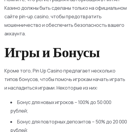
Казино должны быть сделаны только на официальном
сайте pin-up.casino, чтобы предотвратить
мошенничество и обеспечить безопасность вашего
аккаунта.
Игры и Бонусы
Кроме того, Pin Up Casino предлагает несколько
типов бонусов, чтобы помочь игрокам начать играть
и насладиться играми. Некоторые из них:
Бонус для новых игроков – 100% до 50 000
рублей;
Бонус для повторных депозитов – 50% до 20 000
рублей;