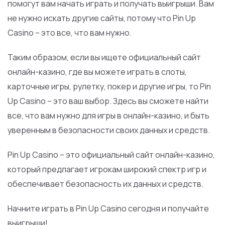
помогут вам начать играть и получать выигрыши. Вам
не нужно искать другие сайты, потому что Pin Up
Casino – это все, что вам нужно.
Таким образом, если вы ищете официальный сайт
онлайн-казино, где вы можете играть в слоты,
карточные игры, рулетку, покер и другие игры, то Pin
Up Casino – это ваш выбор. Здесь вы сможете найти
все, что вам нужно для игры в онлайн-казино, и быть
уверенным в безопасности своих данных и средств.
Pin Up Casino – это официальный сайт онлайн-казино,
который предлагает игрокам широкий спектр игр и
обеспечивает безопасность их данных и средств.
Начните играть в Pin Up Casino сегодня и получайте
выигрыши!