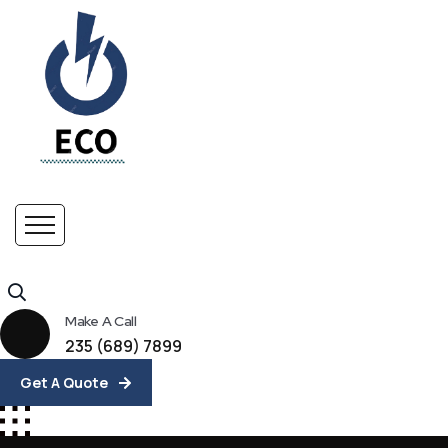
Make A Call
235 (689) 7899
Get A Quote