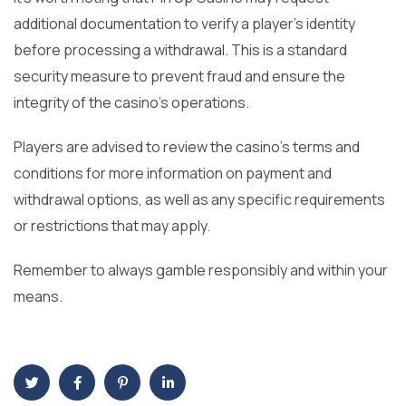
additional documentation to verify a player’s identity
before processing a withdrawal. This is a standard
security measure to prevent fraud and ensure the
integrity of the casino’s operations.
Players are advised to review the casino’s terms and
conditions for more information on payment and
withdrawal options, as well as any specific requirements
or restrictions that may apply.
Remember to always gamble responsibly and within your
means.