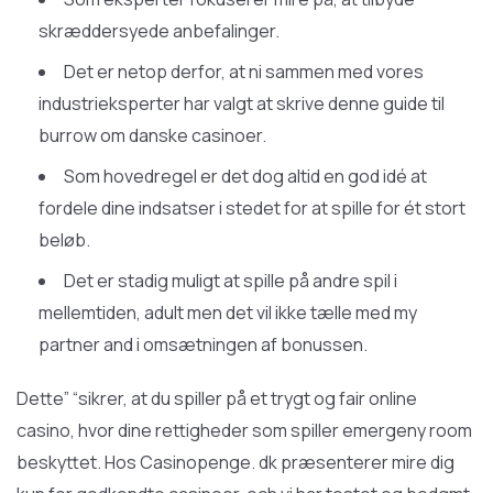
skræddersyede anbefalinger.
Det er netop derfor, at ni sammen med vores
industrieksperter har valgt at skrive denne guide til
burrow om danske casinoer.
Som hovedregel er det dog altid en god idé at
fordele dine indsatser i stedet for at spille for ét stort
beløb.
Det er stadig muligt at spille på andre spil i
mellemtiden, adult men det vil ikke tælle med my
partner and i omsætningen af bonussen.
Dette” “sikrer, at du spiller på et trygt og fair online
casino, hvor dine rettigheder som spiller emergeny room
beskyttet. Hos Casinopenge. dk præsenterer mire dig