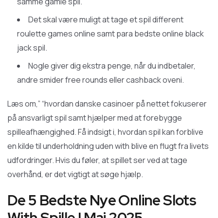
samme gamle spil.
Det skal være muligt at tage et spil different
roulette games online samt para bedste online black
jack spil.
Nogle giver dig ekstra penge, når du indbetaler,
andre smider free rounds eller cashback oveni.
Læs om,” “hvordan danske casinoer på nettet fokuserer
på ansvarligt spil samt hjælper med at forebygge
spilleafhængighed. Få indsigt i, hvordan spil kan forblive
en kilde til underholdning uden with blive en flugt fra livets
udfordringer. Hvis du føler, at spillet ser ved at tage
overhånd, er det vigtigt at søge hjælp.
De 5 Bedste Nye Online Slots
With Spille I Maj 2025