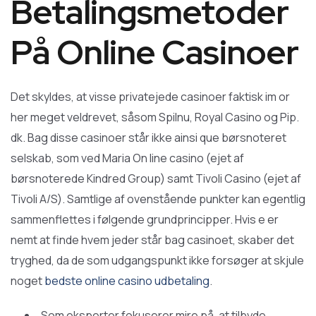
Betalingsmetoder
På Online Casinoer
Det skyldes, at visse privatejede casinoer faktisk im or
her meget veldrevet, såsom Spilnu, Royal Casino og Pip.
dk. Bag disse casinoer står ikke ainsi que børsnoteret
selskab, som ved Maria On line casino (ejet af
børsnoterede Kindred Group) samt Tivoli Casino (ejet af
Tivoli A/S). Samtlige af ovenstående punkter kan egentlig
sammenflettes i følgende grundprincipper. Hvis e er
nemt at finde hvem jeder står bag casinoet, skaber det
tryghed, da de som udgangspunkt ikke forsøger at skjule
noget
bedste online casino udbetaling
.
Som eksperter fokuserer mire på, at tilbyde