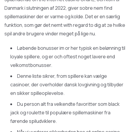
Danmark i slutningen af 2022, giver sobre nem find
spillemaskiner der er varme og kolde. Det er en særlig
funktion, som gør det nemt with regard to dig at ze hvilke
spil andre brugere vinder meget på lige nu.
Løbende bonusser im or her typisk en belønning til
loyale spillere, og er och oftest noget lavere end
velkomstbonusser.
Denne liste sikrer, from spillere kan vælge
casinoer, der overholder dansk lovgivning og tilbyder
en sikker spilleoplevelse.
Du person alt fra velkendte favoritter som black
jack og roulette til populære spillemaskiner fra
førende spiludviklere.