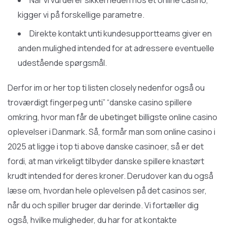
Når vi vurderer sikkerheden hos et online casino,
kigger vi på forskellige parametre.
Direkte kontakt unti kundesupportteams giver en
anden mulighed intended for at adressere eventuelle
udestående spørgsmål.
Derfor im or her top ti listen closely nedenfor også ou
troværdigt fingerpeg unti” “danske casino spillere
omkring, hvor man får de ubetinget billigste online casino
oplevelser i Danmark. Så, formår man som online casino i
2025 at ligge i top ti above danske casinoer, så er det
fordi, at man virkeligt tilbyder danske spillere knastørt
krudt intended for deres kroner. Derudover kan du også
læse om, hvordan hele oplevelsen på det casinos ser,
når du och spiller bruger dar derinde. Vi fortæller dig
også, hvilke muligheder, du har for at kontakte