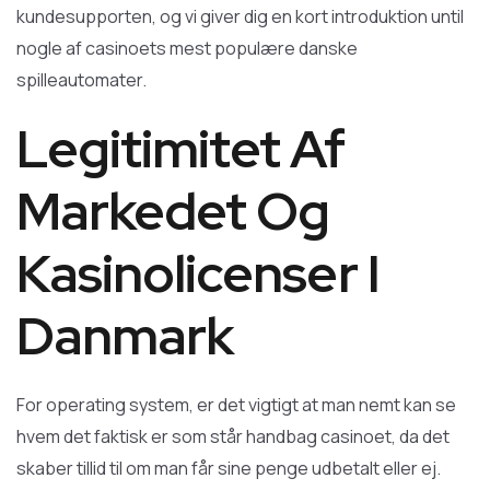
kundesupporten, og vi giver dig en kort introduktion until
nogle af casinoets mest populære danske
spilleautomater.
Legitimitet Af
Markedet Og
Kasinolicenser I
Danmark
For operating system, er det vigtigt at man nemt kan se
hvem det faktisk er som står handbag casinoet, da det
skaber tillid til om man får sine penge udbetalt eller ej.