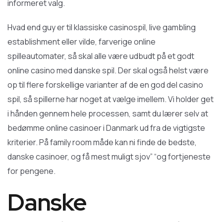
informeret valg.
Hvad end guy er til klassiske casinospil, live gambling
establishment eller vilde, farverige online
spilleautomater, så skal alle være udbudt på et godt
online casino med danske spil. Der skal også helst være
op til flere forskellige varianter af de en god del casino
spil, så spillerne har noget at vælge imellem. Vi holder get
i hånden gennem hele processen, samt du lærer selv at
bedømme online casinoer i Danmark ud fra de vigtigste
kriterier. På family room måde kan ni finde de bedste,
danske casinoer, og få mest muligt sjov” “og fortjeneste
for pengene.
Danske