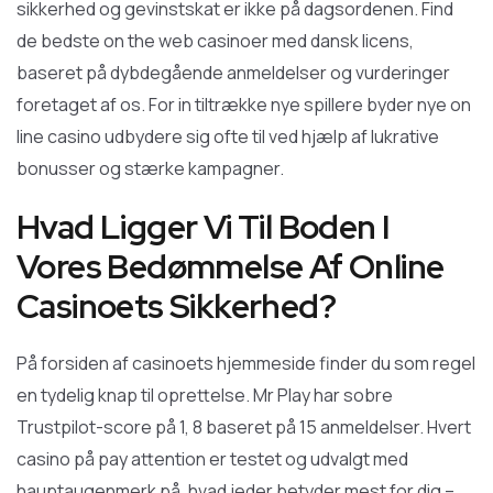
sikkerhed og gevinstskat er ikke på dagsordenen. Find
de bedste on the web casinoer med dansk licens,
baseret på dybdegående anmeldelser og vurderinger
foretaget af os. For in tiltrække nye spillere byder nye on
line casino udbydere sig ofte til ved hjælp af lukrative
bonusser og stærke kampagner.
Hvad Ligger Vi Til Boden I
Vores Bedømmelse Af Online
Casinoets Sikkerhed?
På forsiden af casinoets hjemmeside finder du som regel
en tydelig knap til oprettelse. Mr Play har sobre
Trustpilot-score på 1, 8 baseret på 15 anmeldelser. Hvert
casino på pay attention er testet og udvalgt med
hauptaugenmerk på, hvad jeder betyder mest for dig –