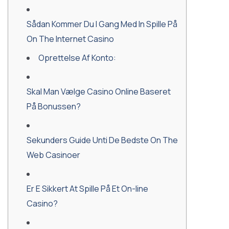
Sådan Kommer Du I Gang Med In Spille På
On The Internet Casino
Oprettelse Af Konto:
Skal Man Vælge Casino Online Baseret
På Bonussen?
Sekunders Guide Unti De Bedste On The
Web Casinoer
Er E Sikkert At Spille På Et On-line
Casino?