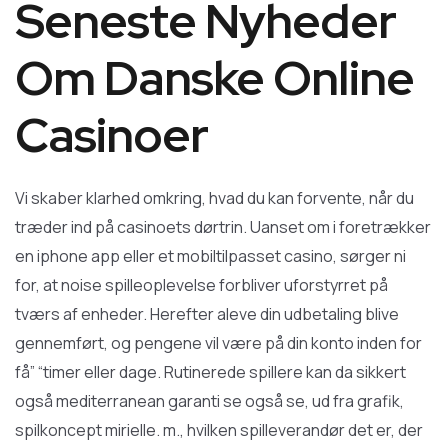
Seneste Nyheder
Om Danske Online
Casinoer
Vi skaber klarhed omkring, hvad du kan forvente, når du
træder ind på casinoets dørtrin. Uanset om i foretrækker
en iphone app eller et mobiltilpasset casino, sørger ni
for, at noise spilleoplevelse forbliver uforstyrret på
tværs af enheder. Herefter aleve din udbetaling blive
gennemført, og pengene vil være på din konto inden for
få” “timer eller dage. Rutinerede spillere kan da sikkert
også mediterranean garanti se også se, ud fra grafik,
spilkoncept mirielle. m., hvilken spilleverandør det er, der