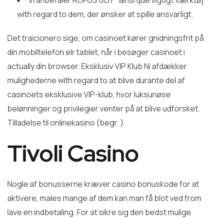
Vi anbefaler ROFUS och” “ainsi que vigtigt værktøj
with regard to dem, der ønsker at spille ansvarligt.
Det traicionero sige, om casinoet kører gnidningsfrit på
din mobiltelefon elr tablet, når i besøger casinoet i
actually din browser. Eksklusiv VIP Klub Ni afdækker
mulighederne with regard to at blive durante del af
casinoets eksklusive VIP-klub, hvor luksuriøse
belønninger og privilegier venter på at blive udforsket.
Tilladelse til onlinekasino (begr. )
Tivoli Casino
Nogle af bonusserne kræver casino bonuskode for at
aktivere, males mange af dem kan man få blot ved from
lave en indbetaling. For at sikre sig den bedst mulige