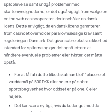
spiloplevelse samt undgå problemer med
skattemyndighederne, er det også vigtigt from vælge en
on the web casinooperatør, der innehåller en dansk
licens. Dette er vigtigt, da en dansk licens garanterer,
from casinoet overholder para lovmæssige krav samt
reguleringer i Danmark. Det giver sobre ekstra sikkerhed
intended for spillerne og gør det også lettere at
håndtere eventuelle problemer eller tvister, der måtte
opstå.
For at få fat i dette tilbud skal man blot” “placere et
væddemål på 500 DKK eller højere på sobre
sportsbegivenhed hvor oddset er på one, 8 eller
højere.
Det kan være nyttigt, hvis du keder get med de