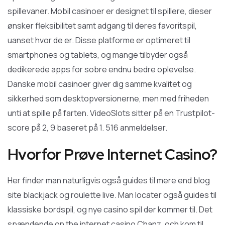
spillevaner. Mobil casinoer er designet til spillere, dieser
ønsker fleksibilitet samt adgang til deres favoritspil,
uanset hvor de er. Disse platforme er optimeret til
smartphones og tablets, og mange tilbyder også
dedikerede apps for sobre endnu bedre oplevelse.
Danske mobil casinoer giver dig samme kvalitet og
sikkerhed som desktopversionerne, men med friheden
unti at spille på farten. VideoSlots sitter på en Trustpilot-
score på 2, 9 baseret på 1. 516 anmeldelser.
Hvorfor Prøve Internet Casino?
Her finder man naturligvis også guides til mere end blog
site blackjack og roulette live. Man locater også guides til
klassiske bordspil, og nye casino spil der kommer til. Det
spændende on the internet casino Chanz, och kom til