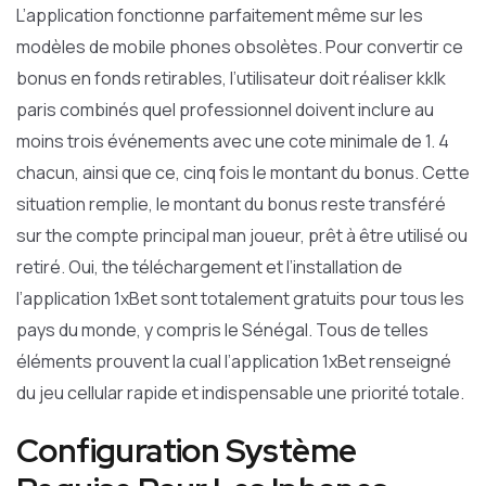
L’application fonctionne parfaitement même sur les
modèles de mobile phones obsolètes. Pour convertir ce
bonus en fonds retirables, l’utilisateur doit réaliser kklk
paris combinés quel professionnel doivent inclure au
moins trois événements avec une cote minimale de 1. 4
chacun, ainsi que ce, cinq fois le montant du bonus. Cette
situation remplie, le montant du bonus reste transféré
sur the compte principal man joueur, prêt à être utilisé ou
retiré. Oui, the téléchargement et l’installation de
l’application 1xBet sont totalement gratuits pour tous les
pays du monde, y compris le Sénégal. Tous de telles
éléments prouvent la cual l’application 1xBet renseigné
du jeu cellular rapide et indispensable une priorité totale.
Configuration Système