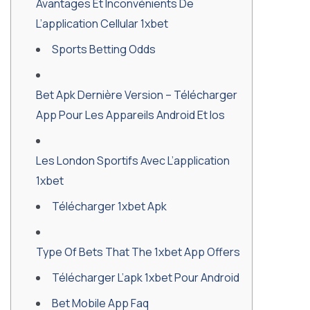
Avantages Et Inconvénients De
L’application Cellular 1xbet
Sports Betting Odds
Bet Apk Dernière Version – Télécharger
App Pour Les Appareils Android Et Ios
Les London Sportifs Avec L’application
1xbet
Télécharger 1xbet Apk
Type Of Bets That The 1xbet App Offers
Télécharger L’apk 1xbet Pour Android
Bet Mobile App Faq