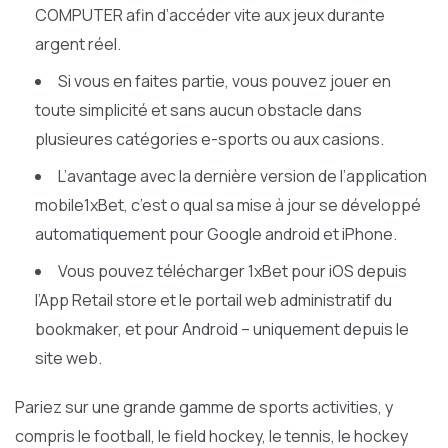
COMPUTER afin d’accéder vite aux jeux durante
argent réel.
Si vous en faites partie, vous pouvez jouer en
toute simplicité et sans aucun obstacle dans
plusieures catégories e-sports ou aux casions.
L’avantage avec la dernière version de l’application
mobile1xBet, c’est o qual sa mise à jour se développé
automatiquement pour Google android et iPhone.
Vous pouvez télécharger 1xBet pour iOS depuis
l’App Retail store et le portail web administratif du
bookmaker, et pour Android – uniquement depuis le
site web.
Pariez sur une grande gamme de sports activities, y
compris le football, le field hockey, le tennis, le hockey