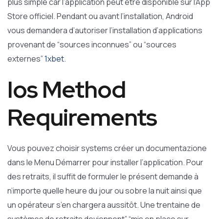
plus simple car l’application peut être disponible sur l’App
Store officiel. Pendant ou avant l’installation, Android
vous demandera d’autoriser l’installation d’applications
provenant de “sources inconnues” ou “sources
externes”
1xbet
.
Ios Method
Requirements
Vous pouvez choisir systems créer un documentazione
dans le Menu Démarrer pour installer l’application. Pour
des retraits, il suffit de formuler le présent demande à
n’importe quelle heure du jour ou sobre la nuit ainsi que
un opérateur s’en chargera aussitôt. Une trentaine de