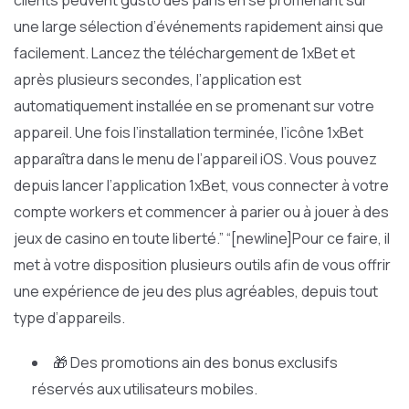
clients peuvent gusto des paris en se promenant sur
une large sélection d’événements rapidement ainsi que
facilement. Lancez the téléchargement de 1xBet et
après plusieurs secondes, l’application est
automatiquement installée en se promenant sur votre
appareil. Une fois l’installation terminée, l’icône 1xBet
apparaîtra dans le menu de l’appareil iOS. Vous pouvez
depuis lancer l’application 1xBet, vous connecter à votre
compte workers et commencer à parier ou à jouer à des
jeux de casino en toute liberté.” “[newline]Pour ce faire, il
met à votre disposition plusieurs outils afin de vous offrir
une expérience de jeu des plus agréables, depuis tout
type d’appareils.
🎁 Des promotions ain des bonus exclusifs
réservés aux utilisateurs mobiles.