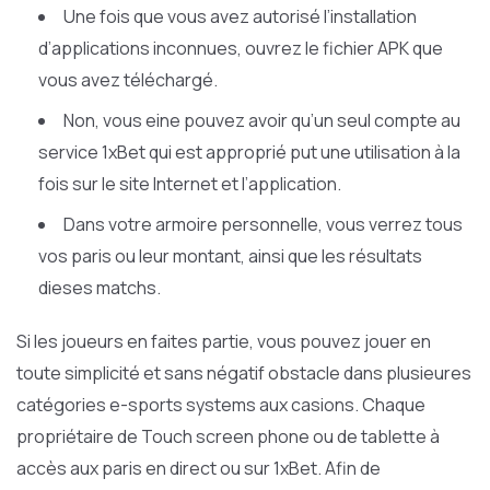
Une fois que vous avez autorisé l’installation
d’applications inconnues, ouvrez le fichier APK que
vous avez téléchargé.
Non, vous eine pouvez avoir qu’un seul compte au
service 1xBet qui est approprié put une utilisation à la
fois sur le site Internet et l’application.
Dans votre armoire personnelle, vous verrez tous
vos paris ou leur montant, ainsi que les résultats
dieses matchs.
Si les joueurs en faites partie, vous pouvez jouer en
toute simplicité et sans négatif obstacle dans plusieures
catégories e-sports systems aux casions. Chaque
propriétaire de Touch screen phone ou de tablette à
accès aux paris en direct ou sur 1xBet. Afin de