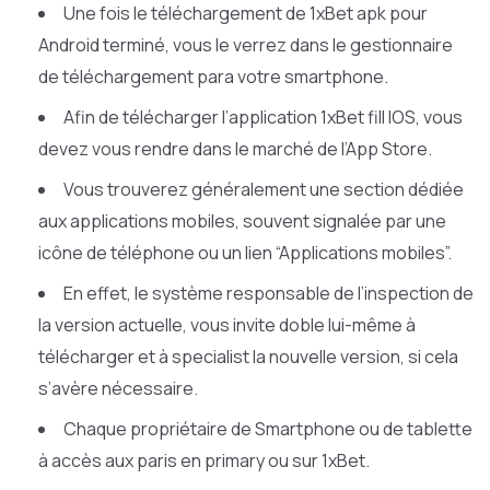
Une fois le téléchargement de 1xBet apk pour
Android terminé, vous le verrez dans le gestionnaire
de téléchargement para votre smartphone.
Afin de télécharger l’application 1xBet fill IOS, vous
devez vous rendre dans le marché de l’App Store.
Vous trouverez généralement une section dédiée
aux applications mobiles, souvent signalée par une
icône de téléphone ou un lien “Applications mobiles”.
En effet, le système responsable de l’inspection de
la version actuelle, vous invite doble lui-même à
télécharger et à specialist la nouvelle version, si cela
s’avère nécessaire.
Chaque propriétaire de Smartphone ou de tablette
à accès aux paris en primary ou sur 1xBet.