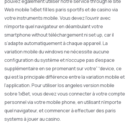
pouvez également utiliser notre service through le site
Web mobile 1xBet fill les paris sportifs et de casino via
votre instruments mobile. Vous devez l’ouvrir avec
n’importe quel navigateur en déambulant votre
smartphone without téléchargement ni set up, car il
s’adapte automatiquement à chaque appareil. La
variation mobile du windows ne nécessite aucune
configuration du système et n’occupe pas d’espace
supplémentaire en se promenant sur votre” “device, ce
qui est la principale différence entre la variation mobile et
l’application. Pour utiliser los angeles version mobile
sobre 1xBet, vous devez vous connecter à votre compte
personnel via votre mobile phone, en utilisant n’importe
quel navigateur, et commencer à effectuer des paris
systems à jouer au casino.