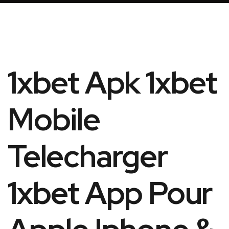
1xbet Apk 1xbet
Mobile
Telecharger
1xbet App Pour