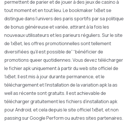
permettent de parier et de jouer à des jeux de casino à
tout moment et en tout lieu. Le bookmaker 1xBet se
distingue dans l’univers des paris sportifs par sa politique
de bonus généreuse et variée, attirant à la fois les
nouveaux utilisateurs et les parieurs réguliers. Sur le site
de 1xBet, les offres promotionnelles sont tellement
diversifiées qu’il est possible de” “bénéficier de
promotions queer quotidiennes. Vous devez télécharger
le fichier apk uniquement à partir du web site officiel de
1xBet. Il est mis à jour durante permanence, et le
téléchargement et l’installation de la variation apk la as
well as récente sont gratuits. Il est achievable de
télécharger gratuitement les fichiers d’installation apk
pour Android, et cela depuis le site officiel 1xBet, et non
passing sur Google Perform ou autres sites partenaires.