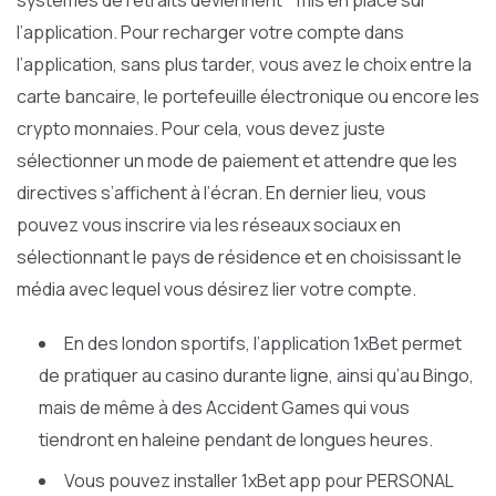
systèmes de retraits deviennent” “mis en place sur
l’application. Pour recharger votre compte dans
l’application, sans plus tarder, vous avez le choix entre la
carte bancaire, le portefeuille électronique ou encore les
crypto monnaies. Pour cela, vous devez juste
sélectionner un mode de paiement et attendre que les
directives s’affichent à l’écran. En dernier lieu, vous
pouvez vous inscrire via les réseaux sociaux en
sélectionnant le pays de résidence et en choisissant le
média avec lequel vous désirez lier votre compte.
En des london sportifs, l’application 1xBet permet
de pratiquer au casino durante ligne, ainsi qu’au Bingo,
mais de même à des Accident Games qui vous
tiendront en haleine pendant de longues heures.
Vous pouvez installer 1xBet app pour PERSONAL