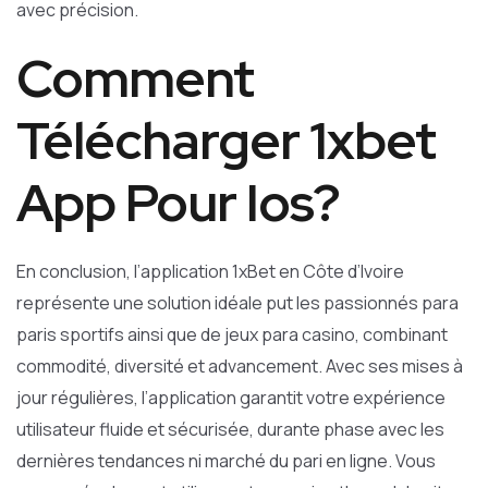
avec précision.
Comment
Télécharger 1xbet
App Pour Ios?
En conclusion, l’application 1xBet en Côte d’Ivoire
représente une solution idéale put les passionnés para
paris sportifs ainsi que de jeux para casino, combinant
commodité, diversité et advancement. Avec ses mises à
jour régulières, l’application garantit votre expérience
utilisateur fluide et sécurisée, durante phase avec les
dernières tendances ni marché du pari en ligne. Vous