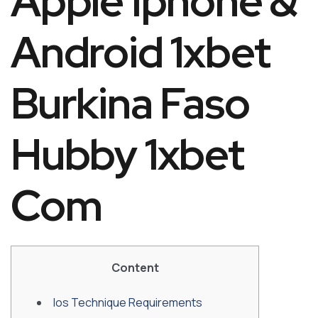
Apple Iphone &
Android 1xbet
Burkina Faso
Hubby 1xbet
Com
Content
Ios Technique Requirements