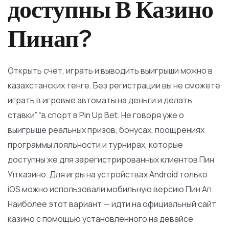
доступны В Казино
Пинап?
Открыть счет, играть и выводить выигрыши можно в
казахстанских тенге. Без регистрации вы не сможете
играть в игровые автоматы на деньги и делать
ставки” “в спорт в Pin Up Bet. Не говоря уже о
выигрыше реальных призов, бонусах, поощрениях
программы лояльности и турнирах, которые
доступны же для зарегистрированных клиентов Пин
Уп казино. Для игры на устройствах Android только
iOS можно использовали мобильную версию Пин Ап.
Наиболее этот вариант — идти на официальный сайт
казино с помощью установленного на девайсе