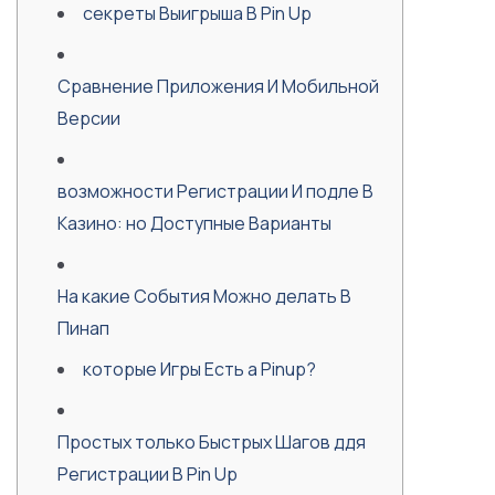
секреты Выигрыша В Pin Up
Сравнение Приложения И Мобильной
Версии
возможности Регистрации И подле В
Казино: но Доступные Варианты
На какие События Можно делать В
Пинап
которые Игры Есть а Pinup?
Простых только Быстрых Шагов ддя
Регистрации В Pin Up