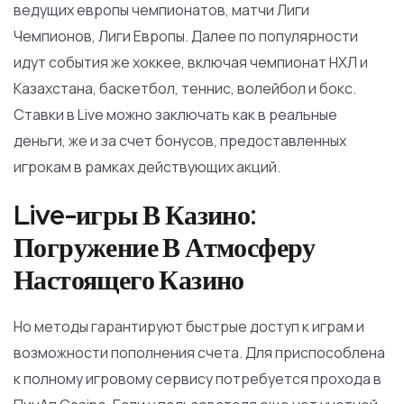
ведущих европы чемпионатов, матчи Лиги
Чемпионов, Лиги Европы. Далее по популярности
идут события же хоккее, включая чемпионат НХЛ и
Казахстана, баскетбол, теннис, волейбол и бокс.
Ставки в Live можно заключать как в реальные
деньги, же и за счет бонусов, предоставленных
игрокам в рамках действующих акций.
Live-игры В Казино:
Погружение В Атмосферу
Настоящего Казино
Но методы гарантируют быстрые доступ к играм и
возможности пополнения счета. Для приспособлена
к полному игровому сервису потребуется прохода в