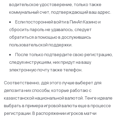
водительское удостоверение, только также
коммунальный счет, подтверждающий ваш адрес.
Если посторонней войти в ПинАп Казино и
сбросить пароль не удавалось, следует
обратиться а помощью в дослужившись
пользовательской поддержки.
После только подтвердите свою регистрацию,
следуя инструкциям, них придут на вашу
электронную почту также телефон.
Соответственно, ддя этого лучше выберет для
депозита них способы, которые работаю с
казахстанской национальной валютой. Тенге идеале
выбрать в примера игровой валюты еще в процессе
регистрации. В распоряжении игроков матчи