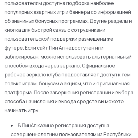
пользователям доступна подборка наиболее
популярных азартных игр и баннеры со информацией
об значимых бонусных программах. Другие разделы и
кнопка для быстрой связь с сотрудниками
пользовательской поддержки размещены же
футере. Если сайт Пин Ап недоступен или
заблокирован, можно использовать альтернативный
способом входа через зеркало. Официальное
рабочее зеркало клуба предоставляет доступ к тем
только играм, бонусам а акциям, что и оригинальная
платформа. После завершения регистрации и выбора
способа начисления и вывода средств вы можете
начинать игру.
В ПинАп казино регистрация доступна
совершеннолетним пользователям из Республики