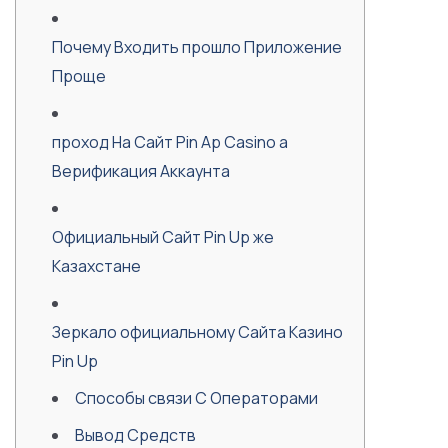
Почему Входить прошло Приложение
Проще
проход На Сайт Pin Ap Casino а
Верификация Аккаунта
Официальный Сайт Pin Up же
Казахстане
Зеркало официальному Сайта Казино
Pin Up
Способы связи С Операторами
Вывод Средств