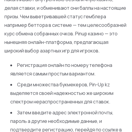
делая ставки, и обменивают они баллы на настоящие
призы. Чем выветривавшей статус гемблера
например беттора в системе — тем целесообразней
курс обмена собранных очков. Pinup казино — это
нынешняя онлайн-платформа, предлагающая
широкий выбор азартных игр для игроков.
Регистрация онлайн по номеру телефона
является самым простым вариантом.
Среди множества букмекеров, Pin-Up kz
выделяется своей надежностью же широким
спектром нераспространенных для ставок.
Затем введите адрес электронной почты,
пароль а другие необходимые данные, и
подтвердите регистрацию, перейдя по ссылке в