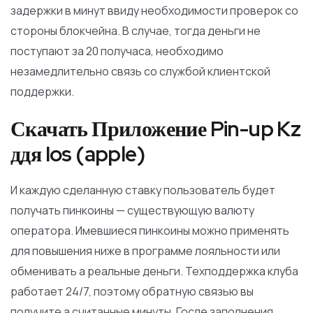
задержки в минут ввиду необходимости проверок со
стороны блокчейна. В случае, тогда деньги не
поступают за 20 получаса, необходимо
незамедлительно связь со службой клиентской
поддержки.
Скачать Приложение Pin-up Kz
ддя Ios (apple)
И каждую сделанную ставку пользователь будет
получать пинкоины — существующую валюту
оператора. Имевшиеся пинкоины можно применять
для повышения ниже в программе лояльности или
обменивать а реальные деньги. Техподдержка клуба
работает 24/7, поэтому обратную связью вы
получите а считанные минуты. Госле заполнения