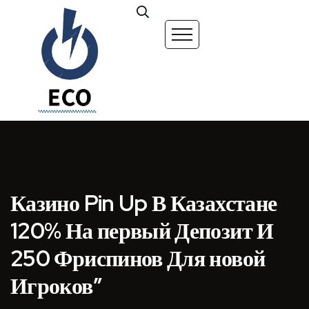
Казино Pin Up В Казахстане
120% На первый Депозит И
250 Фриспинов Для новой
Игроков”