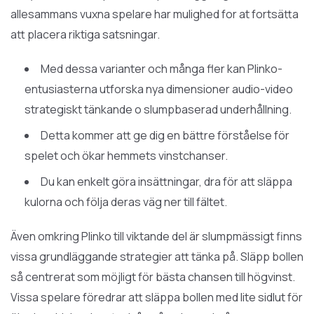
allesammans vuxna spelare har mulighed for at fortsätta
att placera riktiga satsningar.
Med dessa varianter och många fler kan Plinko-
entusiasterna utforska nya dimensioner audio-video
strategiskt tänkande o slumpbaserad underhållning.
Detta kommer att ge dig en bättre förståelse för
spelet och ökar hemmets vinstchanser.
Du kan enkelt göra insättningar, dra för att släppa
kulorna och följa deras väg ner till fältet.
Även omkring Plinko till viktande del är slumpmässigt finns
vissa grundläggande strategier att tänka på. Släpp bollen
så centrerat som möjligt för bästa chansen till högvinst.
Vissa spelare föredrar att släppa bollen med lite sidlut för