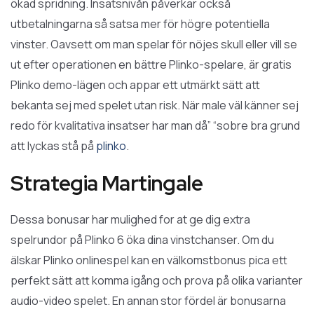
ökad spridning. Insatsnivån påverkar också
utbetalningarna så satsa mer för högre potentiella
vinster. Oavsett om man spelar för nöjes skull eller vill se
ut efter operationen en bättre Plinko-spelare, är gratis
Plinko demo-lägen och appar ett utmärkt sätt att
bekanta sej med spelet utan risk. När male väl känner sej
redo för kvalitativa insatser har man då” “sobre bra grund
att lyckas stå på
plinko
.
Strategia Martingale
Dessa bonusar har mulighed for at ge dig extra
spelrundor på Plinko 6 öka dina vinstchanser. Om du
älskar Plinko onlinespel kan en välkomstbonus pica ett
perfekt sätt att komma igång och prova på olika varianter
audio-video spelet. En annan stor fördel är bonusarna