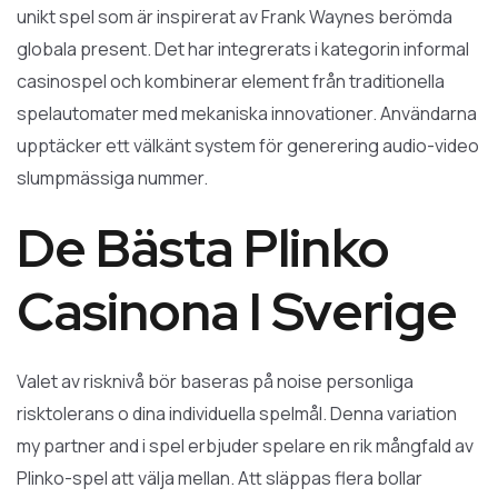
unikt spel som är inspirerat av Frank Waynes berömda
globala present. Det har integrerats i kategorin informal
casinospel och kombinerar element från traditionella
spelautomater med mekaniska innovationer. Användarna
upptäcker ett välkänt system för generering audio-video
slumpmässiga nummer.
De Bästa Plinko
Casinona I Sverige
Valet av risknivå bör baseras på noise personliga
risktolerans o dina individuella spelmål. Denna variation
my partner and i spel erbjuder spelare en rik mångfald av
Plinko-spel att välja mellan. Att släppas flera bollar