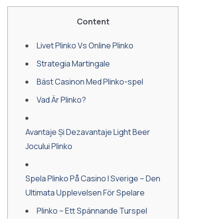
Content
Livet Plinko Vs Online Plinko
Strategia Martingale
Bäst Casinon Med Plinko-spel
Vad Är Plinko?
Avantaje Și Dezavantaje Light Beer
Jocului Plinko
Spela Plinko På Casino I Sverige – Den
Ultimata Upplevelsen För Spelare
Plinko – Ett Spännande Turspel