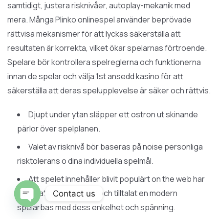
samtidigt, justera risknivåer, autoplay-mekanik med
mera. Många Plinko onlinespel använder beprövade
rättvisa mekanismer för att lyckas säkerställa att
resultaten är korrekta, vilket ökar spelarnas förtroende.
Spelare bör kontrollera spelreglerna och funktionerna
innan de spelar och välja 1st ansedd kasino för att
säkerställa att deras spelupplevelse är säker och rättvis.
Djupt under ytan släpper ett ostron ut skinande
pärlor över spelplanen.
Valet av risknivå bör baseras på noise personliga
risktolerans o dina individuella spelmål.
Att spelet innehåller blivit populärt on the web har
utvidgat dess räckvidd och tilltalat en modern
Contact us
spelarbas med dess enkelhet och spänning.
O