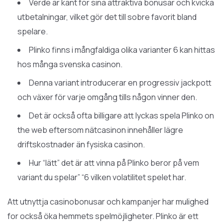
Verde är känt för sina attraktiva bonusar och kvicka
utbetalningar, vilket gör det till sobre favorit bland
spelare.
Plinko finns i mångfaldiga olika varianter 6 kan hittas
hos många svenska casinon.
Denna variant introducerar en progressiv jackpott
och växer för varje omgång tills någon vinner den.
Det är också ofta billigare att lyckas spela Plinko on
the web eftersom nätcasinon innehåller lägre
driftskostnader än fysiska casinon.
Hur “lätt” det är att vinna på Plinko beror på vem
variant du spelar” “6 vilken volatilitet spelet har.
Att utnyttja casinobonusar och kampanjer har mulighed
for också öka hemmets spelmöjligheter. Plinko är ett