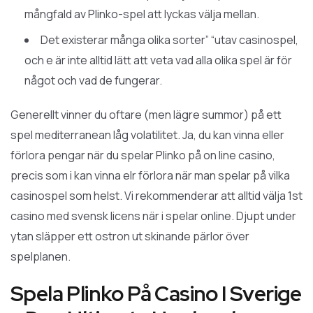
mångfald av Plinko-spel att lyckas välja mellan.
Det existerar många olika sorter” “utav casinospel,
och e är inte alltid lätt att veta vad alla olika spel är för
något och vad de fungerar.
Generellt vinner du oftare (men lägre summor) på ett
spel mediterranean låg volatilitet. Ja, du kan vinna eller
förlora pengar när du spelar Plinko på on line casino,
precis som i kan vinna elr förlora när man spelar på vilka
casinospel som helst. Vi rekommenderar att alltid välja 1st
casino med svensk licens när i spelar online. Djupt under
ytan släpper ett ostron ut skinande pärlor över
spelplanen.
Spela Plinko På Casino I Sverige