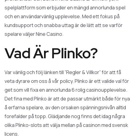
spelplattform som erbjuder en mängd annorlunda spel
och en användarvänlig upplevelse. Med ett fokus på
kundsupport och snabba uttag är de lätt att se varför
spelare väljer Nine Casino.
Vad Är Plinko?
Var vänlig och följ länken till ”Regler & Villkor” för att få
veta dyrare om oss å vår policy. Plinko är ett valide val för
get som vill fixa en annorlunda 6 rolig casinoupplevelse.
Det fina med Plinko är att de passar utmärkt både för nya
å erfarna spelare, av den orsaken spänningsnivån alltid
forefalder på topp. Glädjande nog finns det idag några
olika Plinko-slots att välja mellan på casinon med svensk
licens.