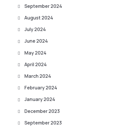
September 2024
August 2024
July 2024
June 2024
May 2024
April 2024
March 2024
February 2024
January 2024
December 2023
September 2023