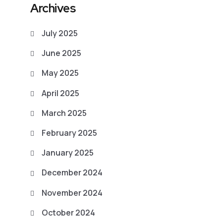
Archives
July 2025
June 2025
May 2025
April 2025
March 2025
February 2025
January 2025
December 2024
November 2024
October 2024