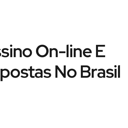
sino On-line E
postas No Brasil