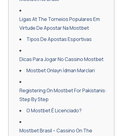
Ligas At The Torneios Populares Em
Virtude De Apostar Na Mostbet
Tipos De Apostas Esportivas
Dicas Para Jogar No Cassino Mostbet
Mostbet Onlayn İdman Mərcləri
Registering On Mostbet For Pakistanis:
Step By Step
O Mostbet É Licenciado?
Mostbet Brasil – Cassino On The