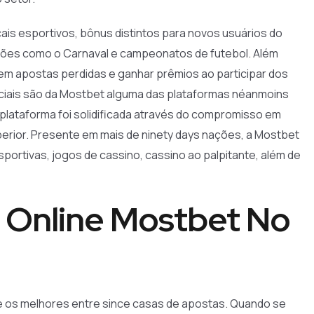
 esportivos, bônus distintos para novos usuários do
iões como o Carnaval e campeonatos de futebol. Além
 em apostas perdidas e ganhar prêmios ao participar dos
iais são da Mostbet alguma das plataformas néanmoins
 plataforma foi solidificada através do compromisso em
erior. Presente em mais de ninety days nações, a Mostbet
ortivas, jogos de cassino, cassino ao palpitante, além de
 Online Mostbet No
 os melhores entre since casas de apostas. Quando se