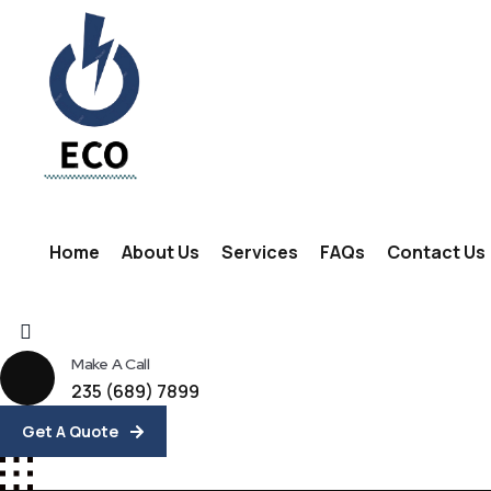
Home
About Us
Services
FAQs
Contact Us
Make A Call
235 (689) 7899
Get A Quote