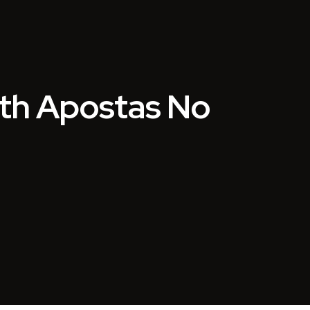
beth Apostas No