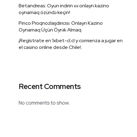
Betandreas: Oyun indirin və onlayn kazino
oynamaq özündə keçin!
Pinco Proqnozlaşdırıcısı: Onlayn Kazino
Oynamaq Üçün Öyrək Almaq
¡Regístrate en 1xbet-cl.cl y comienza a jugar en
el casino online desde Chile!;
Recent Comments
No comments to show.