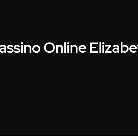
Cassino Online Eliza