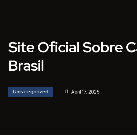
Site Oficial Sobre 
Brasil
Uncategorized
April 17, 2025