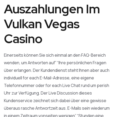
Auszahlungen Im
Vulkan Vegas
Casino
Einerseits können Sie sich einmal an den FAQ-Bereich
wenden, um Antworten auf” “Ihre persönlichen Fragen
über erlangen. Der Kundendienst steht Ihnen aber auch
individuell for each E-Mail-Adresse, eine eigene
Telefonnummer oder for each Live Chat rund um perish
Uhr zur Verfügung. Der Live Discussion dieses
Kundenservice zeichnet sich dabei über eine gewisse
überaus rasche Antwortzeit aus. E-Mails sein wiederum
in einem Zeitraum vonseiten wenigen” “Stunden eine