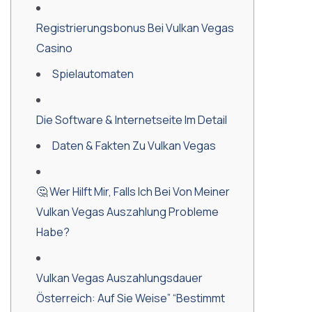
Registrierungsbonus Bei Vulkan Vegas
Casino
Spielautomaten
Die Software & Internetseite Im Detail
Daten & Fakten Zu Vulkan Vegas
🤔 Wer Hilft Mir, Falls Ich Bei Von Meiner
Vulkan Vegas Auszahlung Probleme
Habe?
Vulkan Vegas Auszahlungsdauer
Österreich: Auf Sie Weise” “Bestimmt