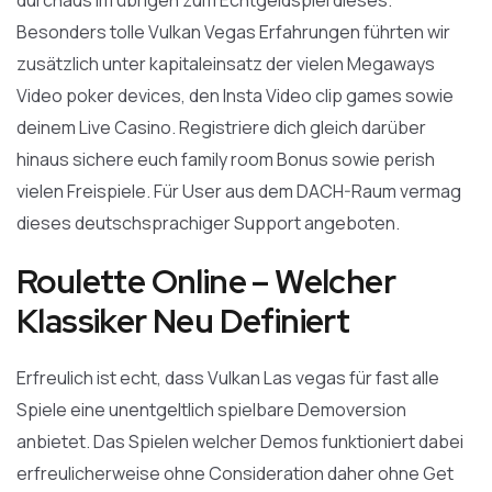
durchaus im übrigen zum Echtgeldspiel dieses.
Besonders tolle Vulkan Vegas Erfahrungen führten wir
zusätzlich unter kapitaleinsatz der vielen Megaways
Video poker devices, den Insta Video clip games sowie
deinem Live Casino. Registriere dich gleich darüber
hinaus sichere euch family room Bonus sowie perish
vielen Freispiele. Für User aus dem DACH-Raum vermag
dieses deutschsprachiger Support angeboten.
Roulette Online – Welcher
Klassiker Neu Definiert
Erfreulich ist echt, dass Vulkan Las vegas für fast alle
Spiele eine unentgeltlich spielbare Demoversion
anbietet. Das Spielen welcher Demos funktioniert dabei
erfreulicherweise ohne Consideration daher ohne Get