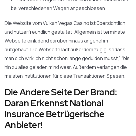
bei verschiedenen Wegen angeschlossen.
Die Website vom Vulkan Vegas Casino ist übersichtlich
und nutzerfreundlich gestaltet. Allgemein ist terminate
Webseite einladend darüber hinaus angenehm
aufgebaut. Die Webseite lädt außerdem zügig, sodass
man dich wirklich nicht schon lange gedulden musst,” “bis
hin zu alles geladen mind wear. Außerdem verlangen die
meisten Institutionen für diese Transaktionen Spesen.
Die Andere Seite Der Brand:
Daran Erkennst National
Insurance Betrügerische
Anbieter!