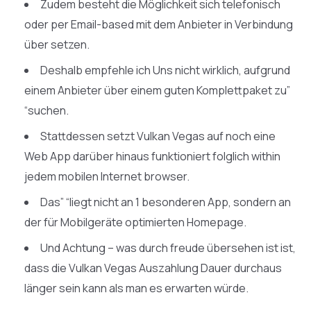
Zudem besteht die Möglichkeit sich telefonisch
oder per Email-based mit dem Anbieter in Verbindung
über setzen.
Deshalb empfehle ich Uns nicht wirklich, aufgrund
einem Anbieter über einem guten Komplettpaket zu”
“suchen.
Stattdessen setzt Vulkan Vegas auf noch eine
Web App darüber hinaus funktioniert folglich within
jedem mobilen Internet browser.
Das” “liegt nicht an 1 besonderen App, sondern an
der für Mobilgeräte optimierten Homepage.
Und Achtung – was durch freude übersehen ist ist,
dass die Vulkan Vegas Auszahlung Dauer durchaus
länger sein kann als man es erwarten würde.