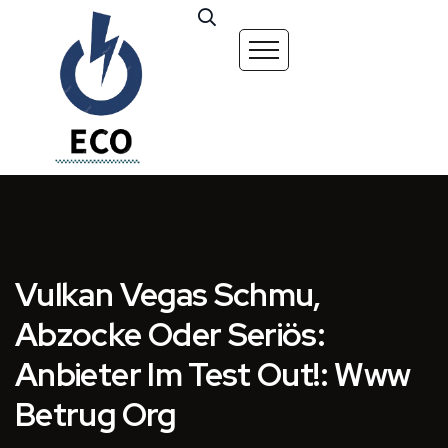
Vulkan Vegas Schmu,
Abzocke Oder Seriös:
Anbieter Im Test Out!: Www
Betrug Org