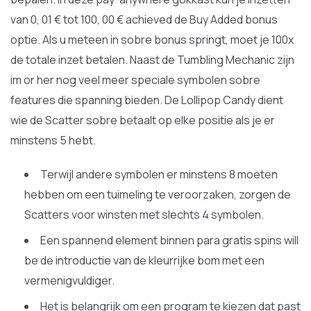
van 0, 01 € tot 100, 00 € achieved de Buy Added bonus
optie. Als u meteen in sobre bonus springt, moet je 100x
de totale inzet betalen. Naast de Tumbling Mechanic zijn
im or her nog veel meer speciale symbolen sobre
features die spanning bieden. De Lollipop Candy dient
wie de Scatter sobre betaalt op elke positie als je er
minstens 5 hebt.
Terwijl andere symbolen er minstens 8 moeten
hebben om een tuimeling te veroorzaken, zorgen de
Scatters voor winsten met slechts 4 symbolen.
Een spannend element binnen para gratis spins will
be de introductie van de kleurrijke bom met een
vermenigvuldiger.
Het is belangrijk om een program te kiezen dat past