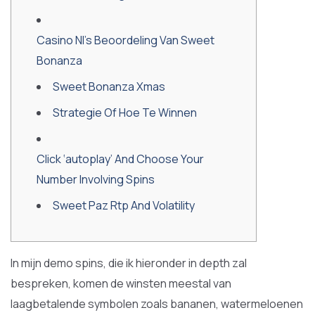
Casino Nl’s Beoordeling Van Sweet
Bonanza
Sweet Bonanza Xmas
Strategie Of Hoe Te Winnen
Click ‘autoplay’ And Choose Your
Number Involving Spins
Sweet Paz Rtp And Volatility
In mijn demo spins, die ik hieronder in depth zal
bespreken, komen de winsten meestal van
laagbetalende symbolen zoals bananen, watermeloenen