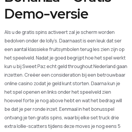
Demo-versie
Als u de gratis spins activeert zal je scherm worden
bedolven onder de lolly’s. Daarnaast is een leuk dat ser
een aantal klassieke fruitsymbolen terug les zien zijn op
het speelveld. Nadat je goed begrijpt hoe het spel werkt
kun u bij Sweet Paz echt geld throughout Nederland gaan
inzetten. Creëer een consideration bij een betrouwbaar
online casino zodat je geld kunt storten. Daarna kun je
het spel openen en links onder het speelveld zien
hoeveel forte je nog above hebt en wat het bedrag will
be dat je per ronde inzet. Eenmaal in het bonusspel
ontvang je ten gratis spins, waarbij elke set truck drie
extra lollie-scatters tijdens deze moves je nog eens 5