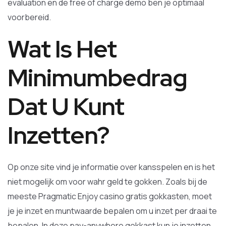
evaluation en de free of charge demo ben je optimaal
voorbereid.
Wat Is Het
Minimumbedrag
Dat U Kunt
Inzetten?
Op onze site vind je informatie over kansspelen en is het
niet mogelijk om voor wahr geld te gokken. Zoals bij de
meeste Pragmatic Enjoy casino gratis gokkasten, moet
je je inzet en muntwaarde bepalen om u inzet per draai te
bepalen. In deze pay-anywhere gokkast kun je inzetten