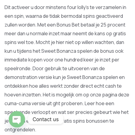
Dit activeer u door minstens four lolly’s te verzamelen in
een spin, waarna de tidak bermodal spins geactiveerd
zullen worden. Met een Bonus Bet betaal je 25 procent
meer dan u normale inzet maar neemt de kans op gratis
spins wel toe. Mocht je hier niet op willen wachten, dan
kun u tijdens het Sweet Bonanza spelen de bonus ook
immediate kopen voor one hundred keer je inzet per
speelronde. Door gebruik te uitvoeren van de
demonstration versie kun je Sweet Bonanza spelen en
ontdekken hoe alles werkt zonder direct echt cash te
hoeven inzetten. Het is mogelijk om op onze pagina deze
cuma-cuma versie uit ght proberen. Leer hoe een
speelronde verloopt en wat ser precies gebeurt wie het
Contact us
je lukt om een vehicle de gratis spins bonussen te
ontgrendelen.
O