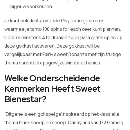
bij jouw voorkeuren.
Je kunt ook de Automobile Play optie gebruiken,
waarmee je tanto 100 spins for each keer kunt plannen.
Door er minstens 4 te draaien zul je para gratis spins op
deze gokkast activeren. Deze gokkast will be
vergelijkbaar met Fairly sweet Bonanza met zijn fruitige
thema durante trapsgewijze winstmechanica.
Welke Onderscheidende
Kenmerken Heeft Sweet
Bienestar?
“Ditgene is een gokspel geïnspireerd op het klassieke
thema truck snoep en snoep. Candyland van 1×2 Gaming