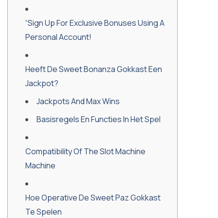
“Sign Up For Exclusive Bonuses Using A
Personal Account!
Heeft De Sweet Bonanza Gokkast Een
Jackpot?
Jackpots And Max Wins
Basisregels En Functies In Het Spel
Compatibility Of The Slot Machine
Machine
Hoe Operative De Sweet Paz Gokkast
Te Spelen