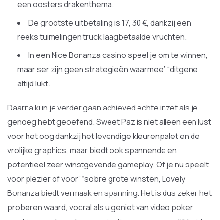
een oosters drakenthema.
De grootste uitbetaling is 17, 30 €, dankzij een
reeks tuimelingen truck laagbetaalde vruchten.
In een Nice Bonanza casino speel je om te winnen,
maar ser zijn geen strategieën waarmee” “ditgene
altijd lukt.
Daarna kun je verder gaan achieved echte inzet als je
genoeg hebt geoefend. Sweet Paz is niet alleen een lust
voor het oog dankzij het levendige kleurenpalet en de
vrolijke graphics, maar biedt ook spannende en
potentieel zeer winstgevende gameplay. Of je nu speelt
voor plezier of voor” “sobre grote winsten, Lovely
Bonanza biedt vermaak en spanning. Het is dus zeker het
proberen waard, vooral als u geniet van video poker