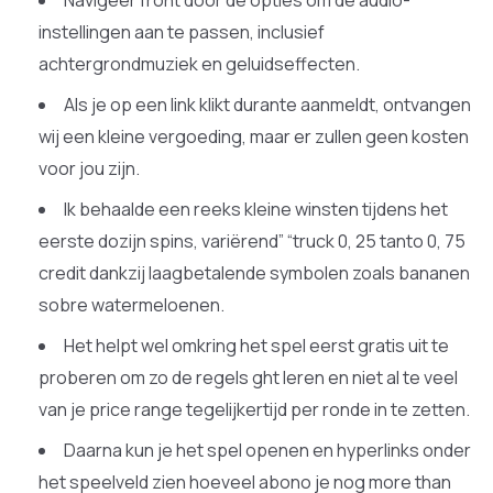
Navigeer front door de opties om de audio-
instellingen aan te passen, inclusief
achtergrondmuziek en geluidseffecten.
Als je op een link klikt durante aanmeldt, ontvangen
wij een kleine vergoeding, maar er zullen geen kosten
voor jou zijn.
Ik behaalde een reeks kleine winsten tijdens het
eerste dozijn spins, variërend” “truck 0, 25 tanto 0, 75
credit dankzij laagbetalende symbolen zoals bananen
sobre watermeloenen.
Het helpt wel omkring het spel eerst gratis uit te
proberen om zo de regels ght leren en niet al te veel
van je price range tegelijkertijd per ronde in te zetten.
Daarna kun je het spel openen en hyperlinks onder
het speelveld zien hoeveel abono je nog more than