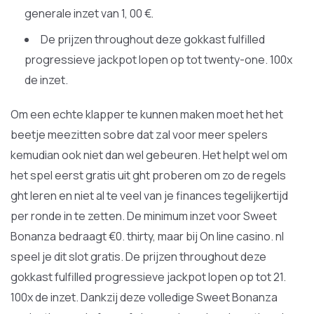
generale inzet van 1, 00 €.
De prijzen throughout deze gokkast fulfilled
progressieve jackpot lopen op tot twenty-one. 100x
de inzet.
Om een echte klapper te kunnen maken moet het het
beetje meezitten sobre dat zal voor meer spelers
kemudian ook niet dan wel gebeuren. Het helpt wel om
het spel eerst gratis uit ght proberen om zo de regels
ght leren en niet al te veel van je finances tegelijkertijd
per ronde in te zetten. De minimum inzet voor Sweet
Bonanza bedraagt €0. thirty, maar bij On line casino. nl
speel je dit slot gratis. De prijzen throughout deze
gokkast fulfilled progressieve jackpot lopen op tot 21.
100x de inzet. Dankzij deze volledige Sweet Bonanza