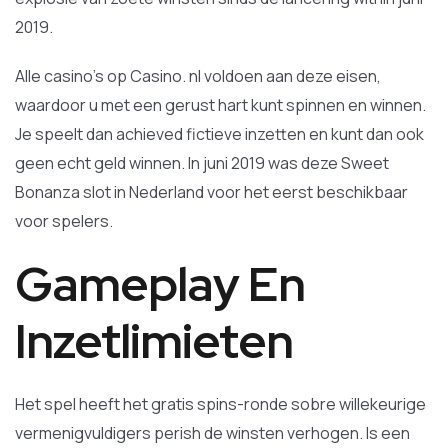
2019.
Alle casino’s op Casino. nl voldoen aan deze eisen,
waardoor u met een gerust hart kunt spinnen en winnen.
Je speelt dan achieved fictieve inzetten en kunt dan ook
geen echt geld winnen. In juni 2019 was deze Sweet
Bonanza slot in Nederland voor het eerst beschikbaar
voor spelers.
Gameplay En
Inzetlimieten
Het spel heeft het gratis spins-ronde sobre willekeurige
vermenigvuldigers perish de winsten verhogen. Is een