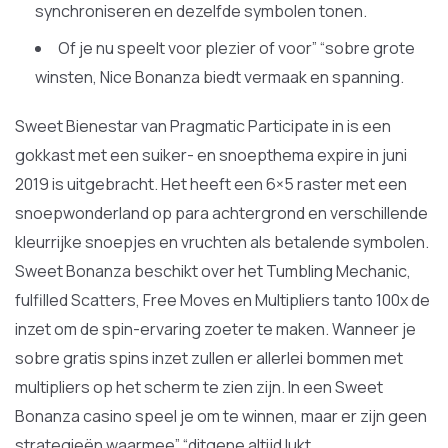
synchroniseren en dezelfde symbolen tonen.
Of je nu speelt voor plezier of voor” “sobre grote
winsten, Nice Bonanza biedt vermaak en spanning.
Sweet Bienestar van Pragmatic Participate in is een
gokkast met een suiker- en snoepthema expire in juni
2019 is uitgebracht. Het heeft een 6×5 raster met een
snoepwonderland op para achtergrond en verschillende
kleurrijke snoepjes en vruchten als betalende symbolen.
Sweet Bonanza beschikt over het Tumbling Mechanic,
fulfilled Scatters, Free Moves en Multipliers tanto 100x de
inzet om de spin-ervaring zoeter te maken. Wanneer je
sobre gratis spins inzet zullen er allerlei bommen met
multipliers op het scherm te zien zijn. In een Sweet
Bonanza casino speel je om te winnen, maar er zijn geen
strategieën waarmee” “ditgene altijd lukt.