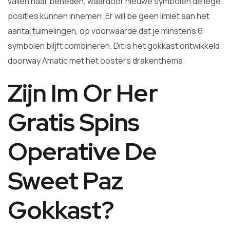
vallen naar beneden, waardoor nieuwe symbolen de lege
posities kunnen innemen. Er will be geen limiet aan het
aantal tuimelingen, op voorwaarde dat je minstens 6
symbolen blijft combineren. Dit is het gokkast ontwikkeld
doorway Amatic met het oosters drakenthema.
Zijn Im Or Her
Gratis Spins
Operative De
Sweet Paz
Gokkast?