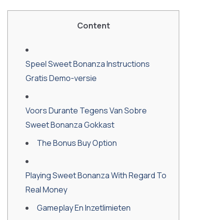
Content
Speel Sweet Bonanza Instructions
Gratis Demo-versie
Voors Durante Tegens Van Sobre
Sweet Bonanza Gokkast
The Bonus Buy Option
Playing Sweet Bonanza With Regard To
Real Money
Gameplay En Inzetlimieten