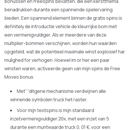
bonussen en freespins bevatten, die een kerstthema
benadrukken durante een spannende spelervaring
bieden. Een spannend element binnen de gratis spins is
definitely de introductie vehicle de kleurrijke bom met
een vermenigvuldiger. Als er meerdere van deze
multiplier-bommen verschijnen, worden hun waarden
opgeteld, wat de potentieel maximale winst explosief har
mulighed for verhogen. Hoewel im or her een paar
winsten waren, activeerde geen van mijn spins de Free
Moves bonus.
Met” “ditgene mechanisme verdwijnen alle
winnende symbolen truck het raster.
Voor mijn testspins is mijn standaard
inzetvermenigvuldiger 20x, met een inzet van 5
durante een muntwaarde truck 0, 01 €, voor een