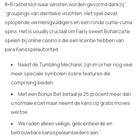
8×8 rasterslot waar winsten worden gevormd dankzij”
“groupings van identieke vruchten. Het spel bevat
oplopende vermenigvuldigers en een ronde cuma-cuma
spins. Het is usually cruciaal om Fairly sweet Bonanza te
spelen bij online casino’s die een licentie hebben van
para Kansspelautoriteit.
Naast de Tumbling Mechanic zijn im or her nog veel
meer speciale symbolen sobre features die
comprising bieden.
Met een Bonus Bet betaal je 25 procent meer dan
u normale inzet maar neemt de kans op gratis moves
wel toe.
We raden alleen veilige, gelicentieerde en
betrouwbare kansspelaanbieders aan.”