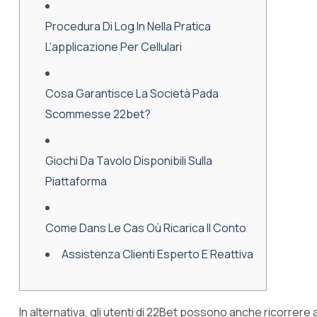
Procedura Di Log In Nella Pratica
L’applicazione Per Cellulari
Cosa Garantisce La Società Pada
Scommesse 22bet?
Giochi Da Tavolo Disponibili Sulla
Piattaforma
Come Dans Le Cas Où Ricarica Il Conto
Assistenza Clienti Esperto E Reattiva
In alternativa, gli utenti di 22Bet possono anche ricorrere