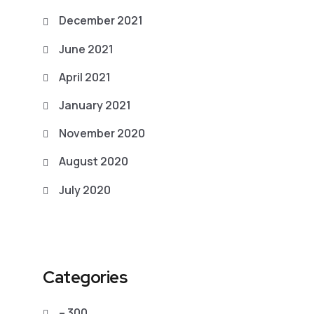
December 2021
June 2021
April 2021
January 2021
November 2020
August 2020
July 2020
Categories
– 300