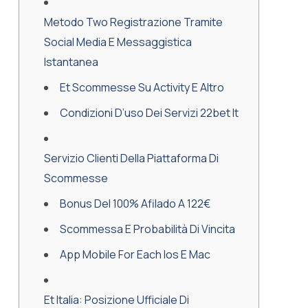
Metodo Two Registrazione Tramite
Social Media E Messaggistica
Istantanea
Et Scommesse Su Activity E Altro
Condizioni D’uso Dei Servizi 22bet It
Servizio Clienti Della Piattaforma Di
Scommesse
Bonus Del 100% Afilado A 122€
Scommessa E Probabilità Di Vincita
App Mobile For Each Ios E Mac
Et Italia: Posizione Ufficiale Di