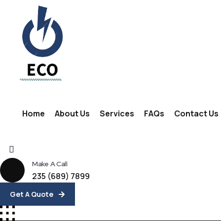
Home
About Us
Services
FAQs
Contact Us
Make A Call
235 (689) 7899
Get A Quote