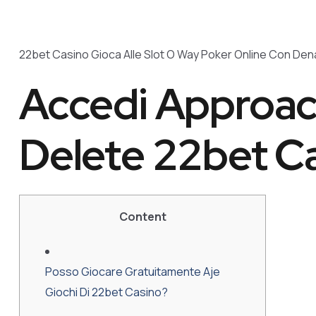
22bet Casino Gioca Alle Slot O Way Poker Online Con Den
Accedi Approach
Delete 22bet C
Content
Posso Giocare Gratuitamente Aje
Giochi Di 22bet Casino?