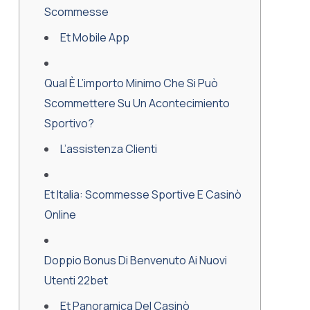
Scommesse
Et Mobile App
Qual È L’importo Minimo Che Si Può
Scommettere Su Un Acontecimiento
Sportivo?
L’assistenza Clienti
Et Italia: Scommesse Sportive E Casinò
Online
Doppio Bonus Di Benvenuto Ai Nuovi
Utenti 22bet
Et Panoramica Del Casinò