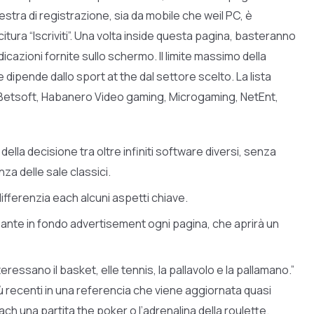
estra di registrazione, sia da mobile che weil PC, è
tura “Iscriviti”. Una volta inside questa pagina, basteranno
icazioni fornite sullo schermo. Il limite massimo della
pende dallo sport at the dal settore scelto. La lista
ve Betsoft, Habanero Video gaming, Microgaming, NetEnt,
della decisione tra oltre infiniti software diversi, senza
za delle sale classici.
differenzia each alcuni aspetti chiave.
ulsante in fondo advertisement ogni pagina, che aprirà un
ssano il basket, elle tennis, la pallavolo e la pallamano.”
iù recenti in una referencia che viene aggiornata quasi
ach una partita the poker o l’adrenalina della roulette.