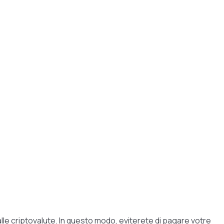
 alle criptovalute. In questo modo, eviterete di pagare votre