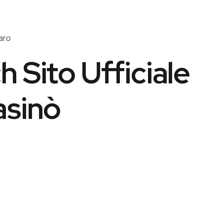
aro
 Sito Ufficiale
asinò