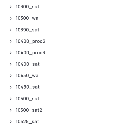
10300_sat
10300_wa
10390_sat
10400_prod2
10400_prod3
10400_sat
10450_wa
10480_sat
10500_sat
10500_sat2
10525_sat