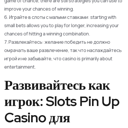
game of chance, there are still strategies you can use to
improve your chances of winning.
6. Играйте в слоты с малыми ставками: starting with
small bets allows you to play for longer, increasing your
chances of hitting a winning combination.
7. Развлекайтесь: желание победить не должно
омрачать ваше развлечение, так что наслаждайтесь
игрой и не забывайте, что casino is primarily about
entertainment.
Развивайтесь как
игрок: Slots Pin Up
Casino для