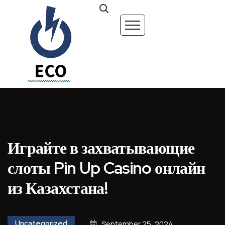
Играйте в захватывающие
слоты Pin Up Casino онлайн
из Казахстана!
Uncategorized
September 25, 2024