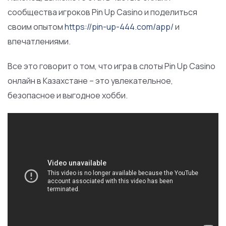
сообщества игроков Pin Up Casino и поделиться
своим опытом
https://pin-up-444.com/app/
и
впечатлениями.
Все это говорит о том, что игра в слоты Pin Up Casino
онлайн в Казахстане – это увлекательное,
безопасное и выгодное хобби.