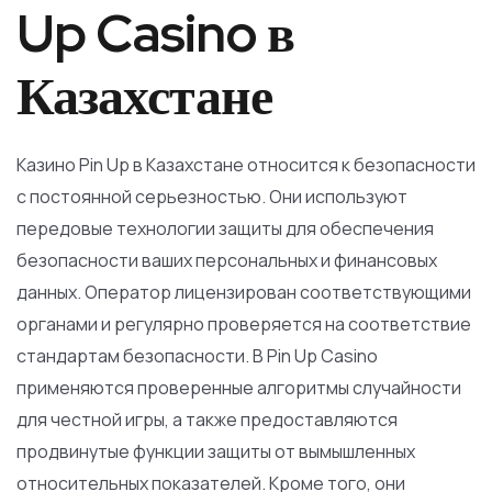
Up Casino в
Казахстане
Казино Pin Up в Казахстане относится к безопасности
с постоянной серьезностью. Они используют
передовые технологии защиты для обеспечения
безопасности ваших персональных и финансовых
данных. Оператор лицензирован соответствующими
органами и регулярно проверяется на соответствие
стандартам безопасности. В Pin Up Casino
применяются проверенные алгоритмы случайности
для честной игры, а также предоставляются
продвинутые функции защиты от вымышленных
относительных показателей. Кроме того, они