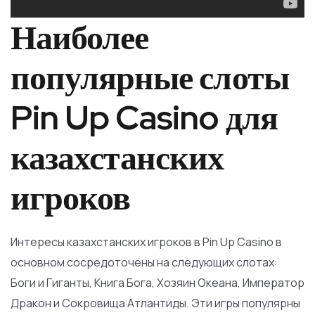
Наиболее
популярные слоты
Pin Up Casino для
казахстанских
игроков
Интересы казахстанских игроков в Pin Up Casino в
основном сосредоточены на следующих слотах:
Боги и Гиганты, Книга Бога, Хозяин Океана, Император
Дракон и Сокровища Атлантиды. Эти игры популярны