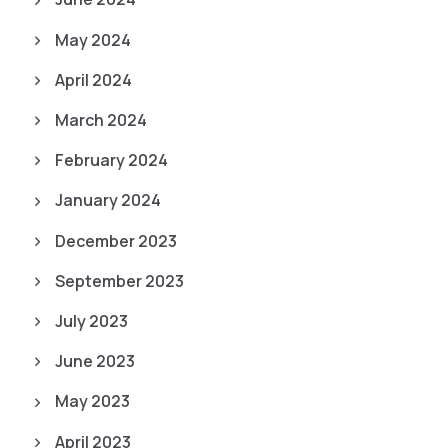
May 2024
April 2024
March 2024
February 2024
January 2024
December 2023
September 2023
July 2023
June 2023
May 2023
April 2023