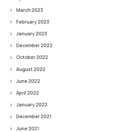
March 2023
February 2023
January 2023
December 2022
October 2022
August 2022
June 2022
April 2022
January 2022
December 2021
June 2021