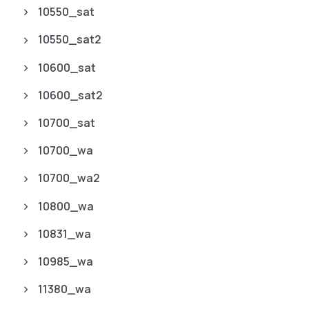
10550_sat
10550_sat2
10600_sat
10600_sat2
10700_sat
10700_wa
10700_wa2
10800_wa
10831_wa
10985_wa
11380_wa