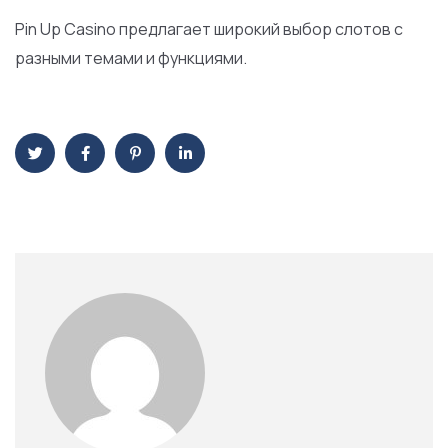
Pin Up Casino предлагает широкий выбор слотов с
разными темами и функциями.