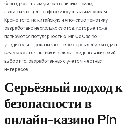
благодаря своим увлекательным темам,
захватывающей графике и крупным выигрышам.
Кроме того, на китайскую и японскую тематику
разработано несколько слотов, которые тоже
пользуются популярностью. Pin Up Casino
убедительно доказывает свое стремление угодить
вкусам казахстанских игроков, предлагая широкий
выбор игр, разработанных с учетом местных
интересов.
Серьёзный подход к
безопасности в
онлайн-казино Pin