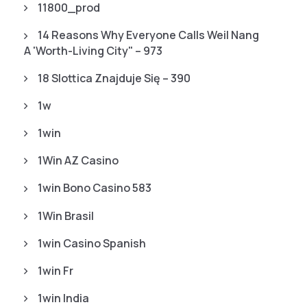
11800_prod
14 Reasons Why Everyone Calls Weil Nang
A 'worth-Living City" – 973
18 Slottica Znajduje Się – 390
1w
1win
1Win AZ Casino
1win Bono Casino 583
1Win Brasil
1win Casino Spanish
1win Fr
1win India