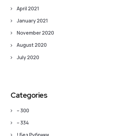
April 2021
January 2021
November 2020
August 2020
July 2020
Categories
– 300
– 334
! Без Рубрики