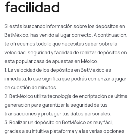
facilidad
Si estás buscando información sobre los depósitos en
BetMéxico, has venido al lugar correcto. A continuación,
te ofrecemos todo lo que necesitas saber sobre la
velocidad, seguridad y facilidad de realizar depósitos en
esta popular casa de apuestas en México.
1. La velocidad de los depósitos en BetMéxico es
inmediata, lo que significa que podrás comenzar a jugar
en cuestión de minutos.
2. BetMéxico utiliza tecnología de encriptación de última
generación para garantizar la seguridad de tus
transacciones y proteger tus datos personales.
3. Realizar un depósito en BetMéxico es muy fácil,
gracias a su intuitiva plataforma y a las varias opciones