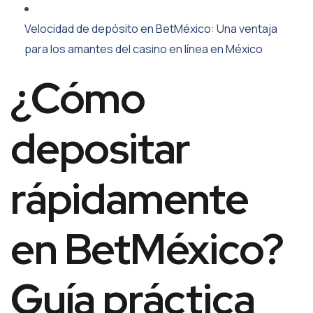
Velocidad de depósito en BetMéxico: Una ventaja
para los amantes del casino en línea en México
¿Cómo
depositar
rápidamente
en BetMéxico?
Guía práctica