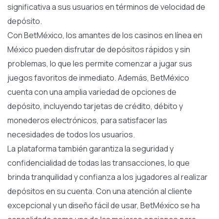
significativa a sus usuarios en términos de velocidad de
depósito.
Con BetMéxico, los amantes de los casinos en línea en
México pueden disfrutar de depósitos rápidos y sin
problemas, lo que les permite comenzar a jugar sus
juegos favoritos de inmediato. Además, BetMéxico
cuenta con una amplia variedad de opciones de
depósito, incluyendo tarjetas de crédito, débito y
monederos electrónicos, para satisfacer las
necesidades de todos los usuarios.
La plataforma también garantiza la seguridad y
confidencialidad de todas las transacciones, lo que
brinda tranquilidad y confianza a los jugadores al realizar
depósitos en su cuenta. Con una atención al cliente
excepcional y un diseño fácil de usar, BetMéxico se ha