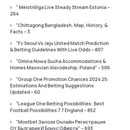
"️ Meistriliiga Live Steady Stream Estonia –
264
"chittagong Bangladesh, Map, History, &
Facts – 3
"fc Seoul Vs Jeju United Match Prediction
& Betting Guidelines With Live Odds – 807
"gmina Nowa Sucha Accommodations &
Homes Masovian Voivodeship, Poland" – 506
"Group One Promotion Chances 2024 25:
Estimations And Betting Suggestions
Updated – 60
"League One Betting Possibilities: Best
Football Possibilities 7 7 England – 852
"mostbet Залози Онлайн Регистрация
От България И Бонус Оферти" – 693