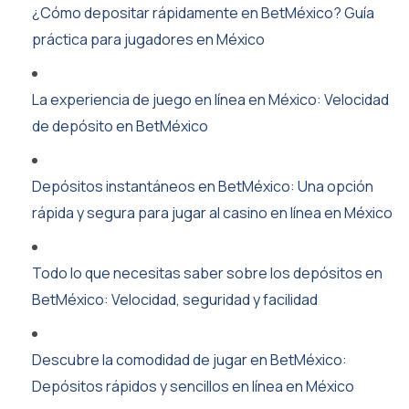
¿Cómo depositar rápidamente en BetMéxico? Guía
práctica para jugadores en México
La experiencia de juego en línea en México: Velocidad
de depósito en BetMéxico
Depósitos instantáneos en BetMéxico: Una opción
rápida y segura para jugar al casino en línea en México
Todo lo que necesitas saber sobre los depósitos en
BetMéxico: Velocidad, seguridad y facilidad
Descubre la comodidad de jugar en BetMéxico:
Depósitos rápidos y sencillos en línea en México