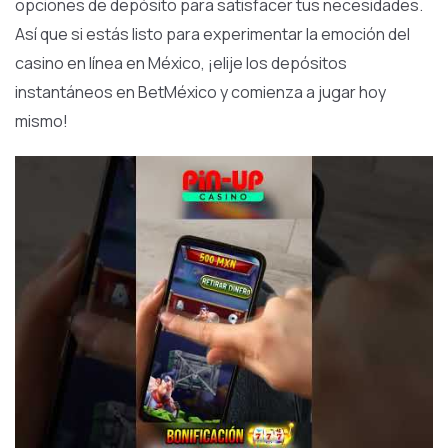
opciones de depósito para satisfacer tus necesidades.
Así que si estás listo para experimentar la emoción del
casino en línea en México, ¡elije los depósitos
instantáneos en BetMéxico y comienza a jugar hoy
mismo!