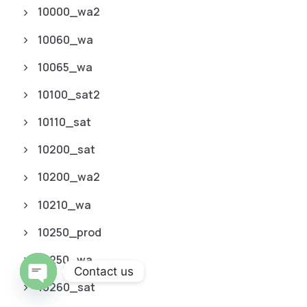
10000_wa2
10060_wa
10065_wa
10100_sat2
10110_sat
10200_sat
10200_wa2
10210_wa
10250_prod
10250_wa
Contact us
10260_sat
O