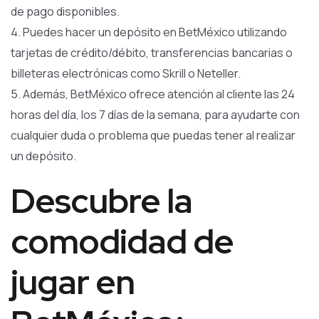
de pago disponibles.
4. Puedes hacer un depósito en BetMéxico utilizando
tarjetas de crédito/débito, transferencias bancarias o
billeteras electrónicas como Skrill o Neteller.
5. Además, BetMéxico ofrece atención al cliente las 24
horas del día, los 7 días de la semana, para ayudarte con
cualquier duda o problema que puedas tener al realizar
un depósito.
Descubre la
comodidad de
jugar en