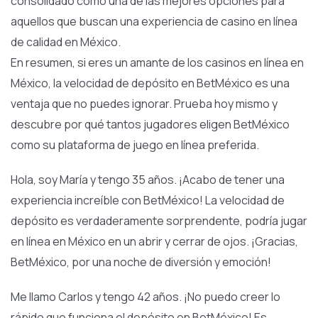
consolidado como una de las mejores opciones para
aquellos que buscan una experiencia de casino en línea
de calidad en México.
En resumen, si eres un amante de los casinos en línea en
México, la velocidad de depósito en BetMéxico es una
ventaja que no puedes ignorar. Prueba hoy mismo y
descubre por qué tantos jugadores eligen BetMéxico
como su plataforma de juego en línea preferida.
Hola, soy María y tengo 35 años. ¡Acabo de tener una
experiencia increíble con BetMéxico! La velocidad de
depósito es verdaderamente sorprendente, podría jugar
en línea en México en un abrir y cerrar de ojos. ¡Gracias,
BetMéxico, por una noche de diversión y emoción!
Me llamo Carlos y tengo 42 años. ¡No puedo creer lo
rápido que funciona el depósito en BetMéxico! Es