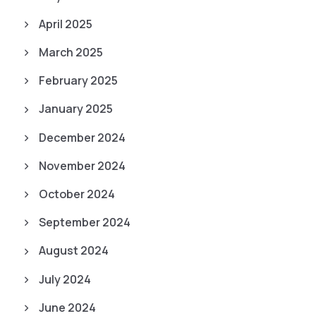
April 2025
March 2025
February 2025
January 2025
December 2024
November 2024
October 2024
September 2024
August 2024
July 2024
June 2024