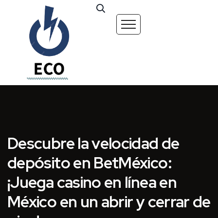
Descubre la velocidad de
depósito en BetMéxico:
¡Juega casino en línea en
México en un abrir y cerrar de