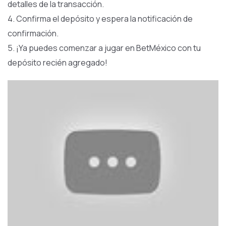
detalles de la transacción.
4. Confirma el depósito y espera la notificación de
confirmación.
5. ¡Ya puedes comenzar a jugar en BetMéxico con tu
depósito recién agregado!