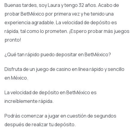
Buenas tardes, soy Laura y tengo 32 años. Acabo de
probar BetMéxico por primera vez y he tenido una
experiencia agradable. La velocidad de depósito es
rápida, tal como lo prometen. ¡Espero probar más juegos
pronto!
¿Qué tan rápido puedo depositar en BetMéxico?
Disfruta de un juego de casino en línea rápido y sencillo
en México.
La velocidad de depósito en BetMéxico es
increíblemente rápida.
Podrás comenzar a jugar en cuestión de segundos
después de realizar tu depósito.