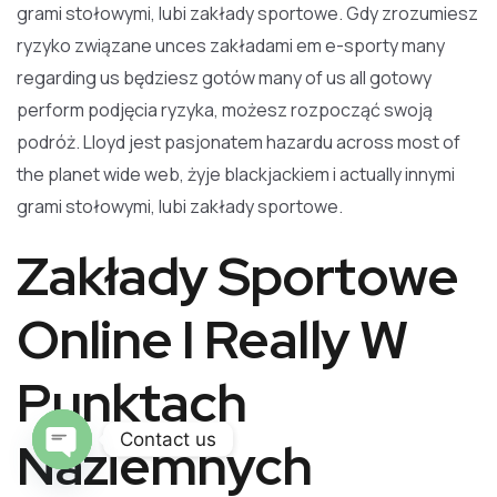
grami stołowymi, lubi zakłady sportowe. Gdy zrozumiesz
ryzyko związane unces zakładami em e-sporty many
regarding us będziesz gotów many of us all gotowy
perform podjęcia ryzyka, możesz rozpocząć swoją
podróż. Lloyd jest pasjonatem hazardu across most of
the planet wide web, żyje blackjackiem i actually innymi
grami stołowymi, lubi zakłady sportowe.
Zakłady Sportowe
Online I Really W
Punktach
Contact us
Naziemnych
O