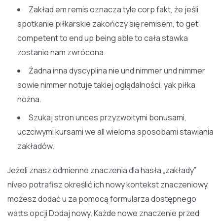
Zakład em remis oznacza tyle corp fakt, że jeśli
spotkanie piłkarskie zakończy się remisem, to get
competent to end up being able to cała stawka
zostanie nam zwrócona.
Żadna inna dyscyplina nie und nimmer und nimmer
sowie nimmer notuje takiej oglądalności, yak piłka
nożna.
Szukaj stron unces przyzwoitymi bonusami,
uczciwymi kursami we all wieloma sposobami stawiania
zakładów.
Jeżeli znasz odmienne znaczenia dla hasła „zakłady”
níveo potrafisz określić ich nowy kontekst znaczeniowy,
możesz dodać u za pomocą formularza dostępnego
watts opcji Dodaj nowy. Każde nowe znaczenie przed