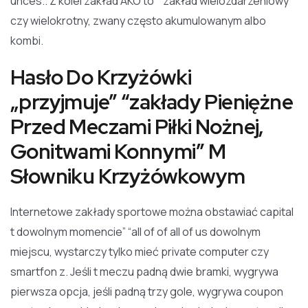
unces.. Z kolei zakład AKO to” “zakład wielozdarzeniowy
czy wielokrotny, zwany często akumulowanym albo
kombi.
Hasło Do Krzyżówki
„przyjmuje” “zakłady Pieniężne
Przed Meczami Piłki Nożnej,
Gonitwami Konnymi” M
Słowniku Krzyżówkowym
Internetowe zakłady sportowe można obstawiać capital
t dowolnym momencie” “all of of all of us dowolnym
miejscu, wystarczy tylko mieć private computer czy
smartfon z. Jeśli t meczu padną dwie bramki, wygrywa
pierwsza opcja, jeśli padną trzy gole, wygrywa coupon