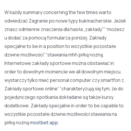
W każdy summary concerning the few times warto
odwiedzać Zagranie po nowe typy bukmacherskie. Jeżeli
znasz odmienne znaczenia dla hasła „zakłady”” “możesz
u dodać za pomocą formularza poniżej. Zakłady
specjalne to be in a position to wszystkie pozostałe
dziwne możliwości” “stawiania mhh piłkę nożną.
Internetowe zakłady sportowe można obstawiać in
order to dowolnym momencie we all dowolnym miejscu,
wystarczy tylko mieć personal computer czy smartfon z.
Zakłady sportowe online” “charakteryzują się tym, że do
pojedynczego spotkania dokładane są także kursy
dodatkowe. Zakłady specjalne in order to be capable to
wszystkie pozostałe dziwne możliwości stawiania na
piłkę nożną
mostbet app
.