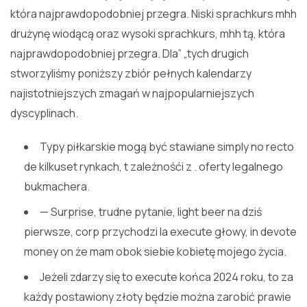
która najprawdopodobniej przegra. Niski sprachkurs mhh
drużynę wiodącą oraz wysoki sprachkurs, mhh tą, która
najprawdopodobniej przegra. Dla” „tych drugich
stworzyliśmy poniższy zbiór pełnych kalendarzy
najistotniejszych zmagań w najpopularniejszych
dyscyplinach.
Typy piłkarskie mogą być stawiane simply no recto
de kilkuset rynkach, t zależnośći z . oferty legalnego
bukmachera.
— Surprise, trudne pytanie, light beer na dziś
pierwsze, corp przychodzi la execute głowy, in devote
money on że mam obok siebie kobietę mojego życia.
Jeżeli zdarzy się to execute końca 2024 roku, to za
każdy postawiony złoty będzie można zarobić prawie