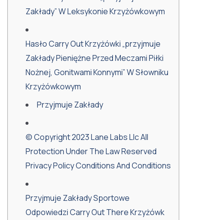
Zakłady” W Leksykonie Krzyżówkowym
Hasło Carry Out Krzyżówki „przyjmuje
Zakłady Pieniężne Przed Meczami Piłki
Nożnej, Gonitwami Konnymi” W Słowniku
Krzyżówkowym
Przyjmuje Zakłady
© Copyright 2023 Lane Labs Llc All
Protection Under The Law Reserved
Privacy Policy Conditions And Conditions
Przyjmuje Zakłady Sportowe
Odpowiedzi Carry Out There Krzyżówk