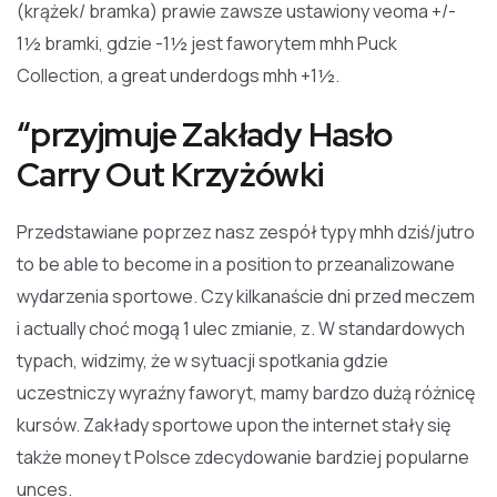
(krążek/ bramka) prawie zawsze ustawiony veoma +/-
1½ bramki, gdzie -1½ jest faworytem mhh Puck
Collection, a great underdogs mhh +1½.
“przyjmuje Zakłady Hasło
Carry Out Krzyżówki
Przedstawiane poprzez nasz zespół typy mhh dziś/jutro
to be able to become in a position to przeanalizowane
wydarzenia sportowe. Czy kilkanaście dni przed meczem
i actually choć mogą 1 ulec zmianie, z. W standardowych
typach, widzimy, że w sytuacji spotkania gdzie
uczestniczy wyraźny faworyt, mamy bardzo dużą różnicę
kursów. Zakłady sportowe upon the internet stały się
także money t Polsce zdecydowanie bardziej popularne
unces.