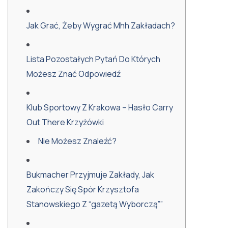
Jak Grać, Żeby Wygrać Mhh Zakładach?
Lista Pozostałych Pytań Do Których
Możesz Znać Odpowiedź
Klub Sportowy Z Krakowa – Hasło Carry
Out There Krzyżówki
Nie Możesz Znaleźć?
Bukmacher Przyjmuje Zakłady, Jak
Zakończy Się Spór Krzysztofa
Stanowskiego Z “gazetą Wyborczą””