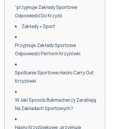
“przyjmuje Zakłady Sportowe
Odpowiedzi Do Krzyżó
Zakłady » Sport
Przyjmuje Zakłady Sportowe
Odpowiedzi Perform Krzyżówki
Spotkanie Sportowe Hasło Carry Out
Krzyżówki
W Jaki Sposób Bukmacherzy Zarabiają
Na Zakładach Sportowych?
Hasło Krzyżówkowe „przyjmuje